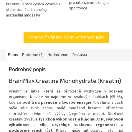
pro intenzivně trénující
kreatinu, která vyniká vysokou
sportovce
stabilitou, čímž zaručuje
maximální množství
využitelného kreatinu.
ZOBRAZIŤ VŠETKY SÚVISIACE PRODUKTY
Popis
Podobné (8)
Hodnotenie
Diskusia
Podrobný popis
BrainMax Creatine Monohydrate (Kreatin)
Kreatin je látka, která se přirozeně vyskytuje v lidském
organismu. Nejvíce ho najdeme ve svalových buňkách (95 %),
kde se
podílí na přenosu a tvorbě energie
. Kreatin si z části
naše tělo tvoří samo, malé množství kreatinu přijímáme
i prostřednictvím naší výživy (zejména v mase). Doplnění
kreatinu zvyšuje
fyzickou výkonnost a hladinu ATP
,
svalovou
výbušnost
a
sílu
,
urychluje svalovou regeneraci
a
podporuje jejich růst
. Kreatin může mít pozitivní vliv i na