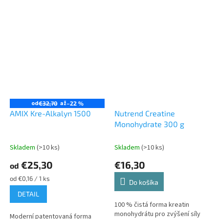
od
až
€32,70
–22 %
AMIX Kre-Alkalyn 1500
Nutrend Creatine
Monohydrate 300 g
Skladem
(>10 ks)
Skladem
(>10 ks)
€25,30
€16,30
od
Jednotková
od €0,16 / 1 ks
Do košíka
cena:
DETAIL
100 % čistá forma kreatin
monohydrátu pro zvýšení síly
Moderní patentovaná forma