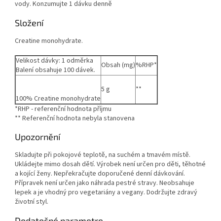
vody. Konzumujte 1 dávku denně
Složení
Creatine monohydrate.
Velikost dávky: 1 odměrka
Obsah (mg)
%RHP*
Balení obsahuje 100 dávek.
5 g
**
100% Creatine monohydrate
*RHP - referenční hodnota příjmu
** Referenční hodnota nebyla stanovena
Upozornění
Skladujte při pokojové teplotě, na suchém a tmavém místě.
Ukládejte mimo dosah dětí. Výrobek není určen pro děti, těhotné
a kojící ženy. Nepřekračujte doporučené denní dávkování.
Přípravek není určen jako náhrada pestré stravy. Neobsahuje
lepek a je vhodný pro vegetariány a vegany. Dodržujte zdravý
životní styl.
Dodatočné parametre