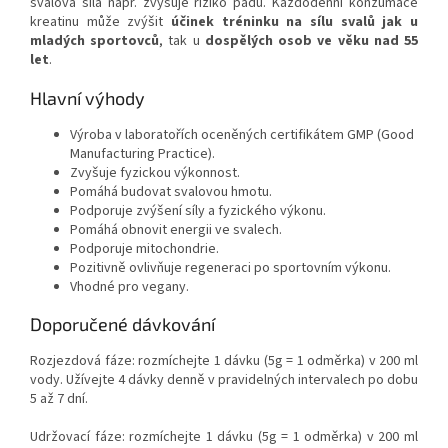
svalová síla např. zvyšuje riziko pádů. Každodenní konzumace
kreatinu může zvýšit
účinek tréninku na sílu svalů jak u
mladých sportovců
, tak u
dospělých osob ve věku nad 55
let
.
Hlavní výhody
Výroba v laboratořích oceněných certifikátem GMP (Good
Manufacturing Practice).
Zvyšuje fyzickou výkonnost.
Pomáhá budovat svalovou hmotu.
Podporuje zvýšení síly a fyzického výkonu.
Pomáhá obnovit energii ve svalech.
Podporuje mitochondrie.
Pozitivně ovlivňuje regeneraci po sportovním výkonu.
Vhodné pro vegany.
Doporučené dávkování
Rozjezdová fáze: rozmíchejte 1 dávku (5g = 1 odměrka) v 200 ml
vody. Užívejte 4 dávky denně v pravidelných intervalech po dobu
5 až 7 dní.
Udržovací fáze: rozmíchejte 1 dávku (5g = 1 odměrka) v 200 ml