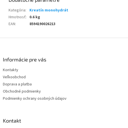
Kategória
:
Kreatín monohydrát
Hmotnosť
:
0.6 kg
EAN
:
8594190026213
Z
á
p
ä
Informácie pre vás
t
Kontakty
i
Veľkoobchod
e
Doprava a platba
Obchodné podmienky
Podmienky ochrany osobných údajov
Kontakt