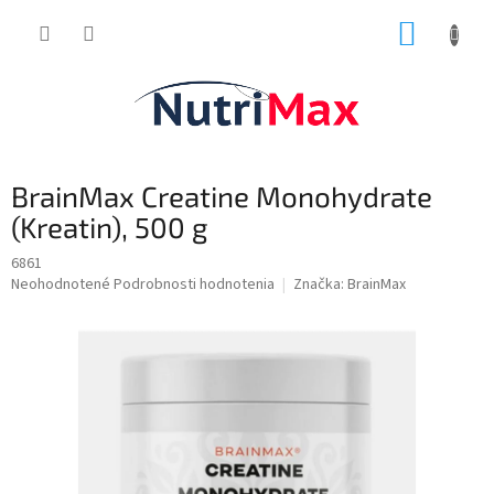
Prejsť
NÁKUP
na
obsah
KOŠÍK
BrainMax Creatine Monohydrate
(Kreatin), 500 g
6861
Priemerné
Neohodnotené
Podrobnosti hodnotenia
Značka:
BrainMax
hodnotenie
produktu
je
0,0
z
5
hviezdičiek.