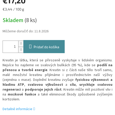
€17,20
Jednotková
€3,44 / 100 g
cena:
Skladem
(8 ks)
Môžeme doručiť do:
11.8.2026
Pridať do košíka
Kreatin je látka, která se přirozeně vyskytuje v lidském organismu.
Nejvíce ho najdeme ve svalových buňkách (95 %), kde se
podílí na
přenosu a tvorbě energie
. Kreatin si z části naše tělo tvoří samo,
malé množství kreatinu přijímáme i prostřednictvím naší výživy
(zejména v mase). Doplnění kreatinu zvyšuje
fyzickou výkonnost a
hladinu ATP
,
svalovou výbušnost
a
sílu
,
urychluje svalovou
regeneraci
a
podporuje jejich růst
. Kreatin může mít pozitivní vliv i
na
mozkové funkce
a také eliminovat škody způsobené zvýšeným
kortizolem.
Detailné informácie