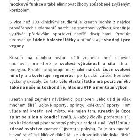
mozkové funkce
a také eliminovat škody způsobené zvýšeným
kortizolem.
S více než 300 klinickými studiemi je kreatin jedním z nejvíce
prověřených suplementů na trhu se sportovní výživou. Kreatin je
využíván především sportovci napříč disciplínami. Produkt
neobsahuje
žádné balastní látky
a příměsi a je
vhodný i pro
vegany
.
Kreatin má dlouhou historii užití zejména mezi silovými
sportovci, pro které je
svalová výbušnost a síla
alfou i
omegou.
Kreatin podporuje maximální
nárůst čisté svalové
hmoty
a
akceleruje regeneraci
po fyzické zátěži. Nedávné
výzkumy ukázaly, že tato
tělu vlastní látka
má pozitivní vliv
také na naše mitochondrie, hladinu ATP a mentální výkon
.
Kreatin znají zejména návštěvníci posiloven. Jeho užití je však
mnohem širší. Bojové sporty, sprinty, kolektivní sporty. Tam
všude má kreatin své místo. Ale nejen tam.
Kreatin je úzce
spjat se silou a kondicí svalů
. A každý člověk potřebuje sílu
pro každodenní plnohodnotný pohyb a radost z něj.
Vyšší síla
a
zdravé svalstvo
znamenají jistotu v pohybu. Ta je pro mnohé,
hlavně starší lidi klíčově důležitá i ze zdravotního hlediska.
Nízká