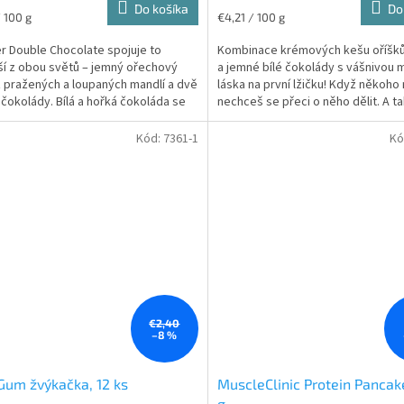
Do košíka
Do
ková
Jednotková
/ 100 g
€4,21 / 100 g
cena:
r Double Chocolate spojuje to
Kombinace krémových kešu oříšků
ší z obou světů – jemný ořechový
a jemné bílé čokolády s vášnivou m
 pražených a loupaných mandlí a dvě
láska na první lžičku! Když někoho 
 čokolády. Bílá a hořká čokoláda se
nechceš se přeci o něho dělit. A ta
nají do...
bude i s...
Kód:
7361-1
Kó
€2,40
–8 %
Gum žvýkačka, 12 ks
MuscleClinic Protein Pancak
g