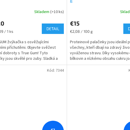
Skladem
(>10 ks)
Skla
20
€15
DETAIL
ková
Jednotková
09 / 1 ks
€2,08 / 100 g
cena:
UM žvýkačka s osvěžujícími
Proteinové palačinky jsou ideální 
ními příchutěmi. 0bjevte svěžest
všechny, kteří dbají na zdravý život
ní dobroty s True Gum! Tyto
vyváženou stravu. Díky vysokému
ky jsou skvělé pro zuby. Sladká a
bílkovin a nízkému obsahu cukru j
 chuť vás okamžitě...
vynikající...
Kód:
7344
€7