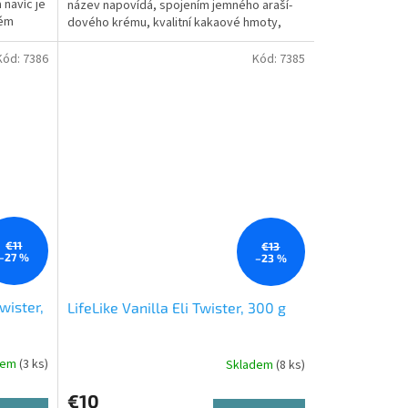
 navíc je
název napovídá, spojením jemného araší­
kém
dového krému, kvalitní kakaové hmoty,
kakaových bobů, skořice...
Kód:
7386
Kód:
7385
€11
€13
–27 %
–23 %
wister,
LifeLike Vanilla Eli Twister, 300 g
dem
(3 ks)
Skladem
(8 ks)
€10