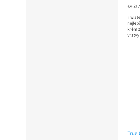
Jednot
€4,21 
cena:
Twiste
nejlep
krém z
vrstvy
tu prolí
True 