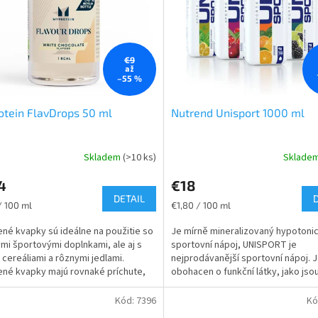
€9
až
–55 %
tein FlavDrops 50 ml
Nutrend Unisport 1000 ml
Skladem
(>10 ks)
Sklade
Priemerné
hodnotenie
4
€18
produktu
DETAIL
je
ková
Jednotková
/ 100 ml
€1,80 / 100 ml
5,0
cena:
z
né kvapky sú ideálne na použitie so
Je mírně mineralizovaný hypotoni
5
mi športovými doplnkami, ale aj s
sportovní nápoj, UNISPORT je
hviezdičiek.
 cereáliami a rôznymi jedlami.
nejprodávanější sportovní nápoj. 
né kvapky majú rovnaké príchute,
obohacen o funkční látky, jako jsou
Protein...
karnitin, L-alanin a taurin.
Kód:
7396
Kó