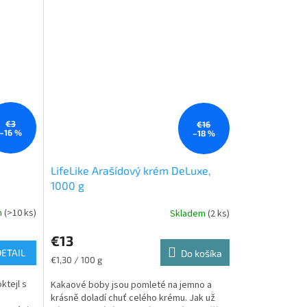
€3
€16
–16 %
–18 %
LifeLike Arašídový krém DeLuxe,
1000 g
m
(>10 ks)
Skladem
(2 ks)
€13
DETAIL
Do košíka
Jednotková
€1,30 / 100 g
cena:
ktejl s
Kakaové boby jsou pomleté na jemno a
krásně doladí chuť celého krému. Jak už