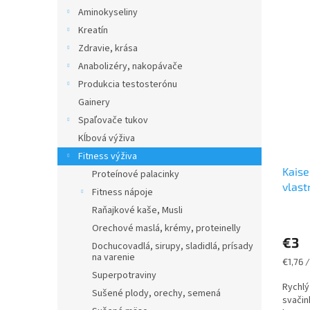
Aminokyseliny
Kreatín
Zdravie, krása
Anabolizéry, nakopávače
Produkcia testosterónu
Gainery
Spaľovače tukov
Kĺbová výživa
Fitness výživa
Kaise
Proteínové palacinky
vlast
Fitness nápoje
Raňajkové kaše, Musli
Orechové maslá, krémy, proteinelly
€3
Dochucovadlá, sirupy, sladidlá, prísady
na varenie
Jednot
€1,76 /
cena:
Superpotraviny
Rychlý
Sušené plody, orechy, semená
svačin