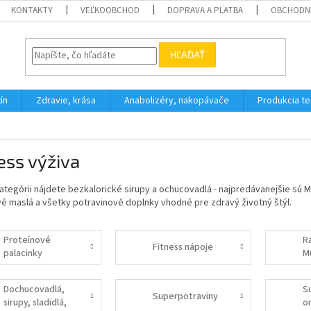
KONTAKTY
VEĽKOOBCHOD
DOPRAVA A PLATBA
OBCHODN
HĽADAŤ
ín
Zdravie, krása
Anabolizéry, nakopávače
Produkcia t
ess výživa
kategórii nájdete bezkalorické sirupy a ochucovadlá - najpredávanejšie sú
é maslá a všetky potravinové doplnky vhodné pre zdravý životný štýl.
Proteínové
R
Fitness nápoje
palacinky
Mu
Dochucovadlá,
S
Superpotraviny
sirupy, sladidlá,
o