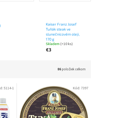
Kaiser Franz Josef
t
Tuňák steak ve
slunečnicovém oleji,
170 g
Skladem
(>10 ks)
€3
86
položiek celkom
d:
5114-1
Kód:
7397