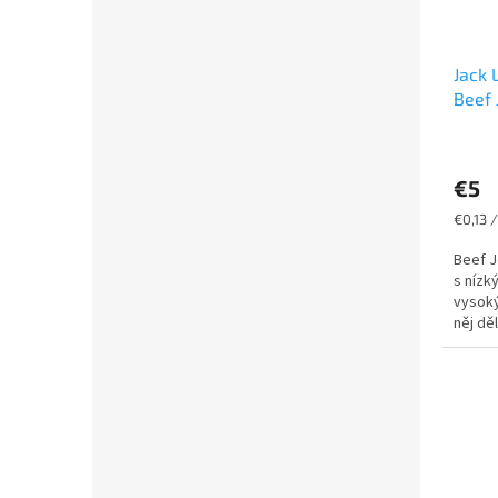
Jack 
Beef 
€5
Jednot
€0,13 /
cena:
Beef J
s nízk
vysoký
něj dě
prémio