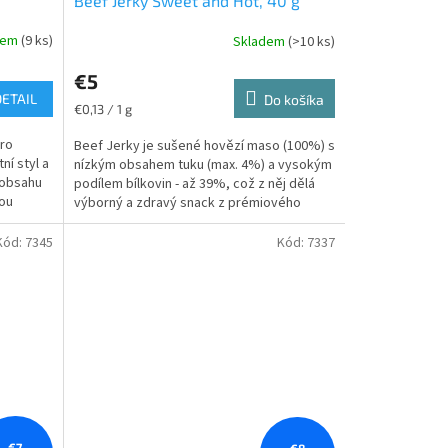
Beef Jerky Sweet and Hot, 40 g
dem
(9 ks)
Skladem
(>10 ks)
€5
DETAIL
Do košíka
Jednotková
€0,13 / 1 g
cena:
pro
Beef Jerky je sušené hovězí maso (100%) s
ní styl a
nízkým obsahem tuku (max. 4%) a vysokým
 obsahu
podílem bílkovin - až 39%, což z něj dělá
sou
výborný a zdravý snack z prémiového
hovězího masa...
Kód:
7345
Kód:
7337
€7
€8