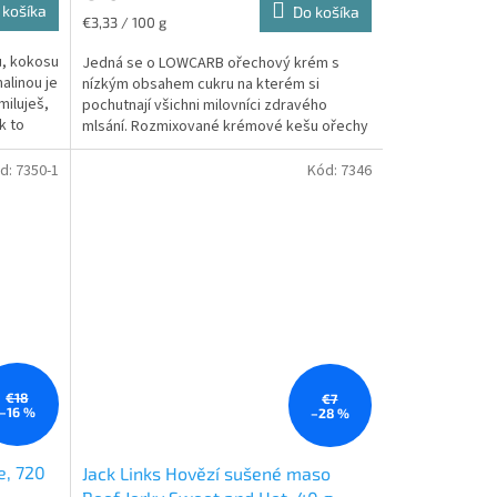
 košíka
Do košíka
Jednotková
€3,33 / 100 g
cena:
, kokosu
Jedná se o LOWCARB ořechový krém s
alinou je
nízkým obsahem cukru na kterém si
miluješ,
pochutnají všichni milovníci zdravého
k to
mlsání. Rozmixované krémové kešu ořechy
oslazený erytritolem – ten...
d:
7350-1
Kód:
7346
€18
€7
–16 %
–28 %
e, 720
Jack Links Hovězí sušené maso