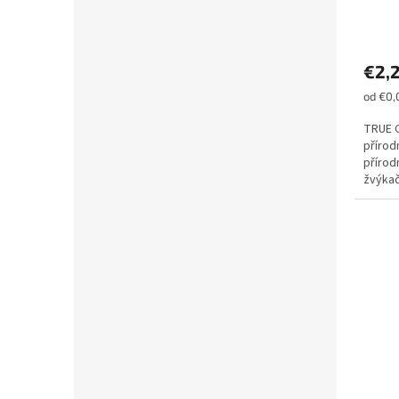
€2,
Jednot
od €0,
cena:
TRUE G
přírod
přírod
žvýkač
kyselá