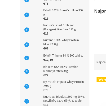
€73
Najpr
Extrifit 100% Pure Citrulline 300
g
€19
Nature’s Finest Collagen
(Kolagen) Skin Care 120 g
€15
Nutrend 100% Whey Protein
NEW 2250 g
€69
Extrifit Tribulus 90 % 100 tabliet
R
€12,10
a
Najpre
d
BioTech USA 100% Creatine
Monohydrate 500 g
e
€22
V
n
Výpr
ý
MyProtein Impact Whey Protein
i
2500 g
p
e
€75
i
p
NutriMax Tribulus 1500 mg 90 %,
s
r
Kotvičník, Extra silný, 90 tablet
p
o
€16