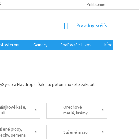
É PODMIENKY
PODMIENKY OCHRANY OSOBNÝCH ÚDAJOV
Prihlásenie
NÁKUPNÝ
Prázdny košík
KOŠÍK
estosterónu
Gainery
Spaľovače tukov
Kĺbová výživa
 MySyrup a Flavdrops. Ďalej tu potom môžete zakúpiť
aňajkové kaše,
Orechové
sli
maslá, krémy,
proteinelly
ušené plody,
Sušené mäso
rechy, semená