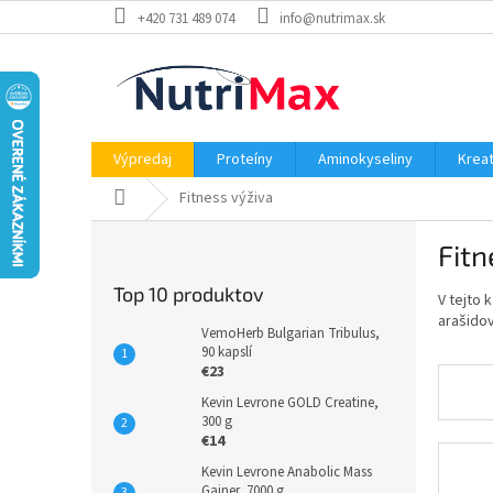
Prejsť
+420 731 489 074
info@nutrimax.sk
na
obsah
Výpredaj
Proteíny
Aminokyseliny
Kreat
Domov
Fitness výživa
B
Fitn
o
č
Top 10 produktov
V tejto 
n
arašidov
ý
VemoHerb Bulgarian Tribulus,
p
90 kapslí
€23
a
n
Kevin Levrone GOLD Creatine,
300 g
e
€14
l
Kevin Levrone Anabolic Mass
Gainer, 7000 g