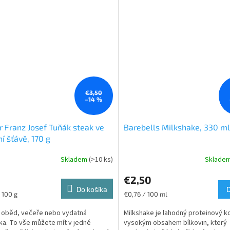
€3,50
–14 %
r Franz Josef Tuňák steak ve
Barebells Milkshake, 330 ml
ní šťávě, 170 g
Skladem
(>10 ks)
Sklade
€2,50
Do košíka
ková
Jednotková
 100 g
€0,76 / 100 ml
cena:
 oběd, večeře nebo vydatná
Milkshake je lahodný proteinový ko
ka. To vše můžete mít v jedné
vysokým obsahem bílkovin, který