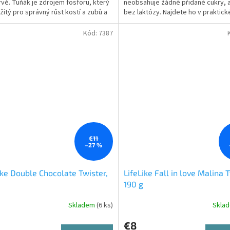
vě. Tuňák je zdrojem fosforu, který
neobsahuje žádné přidané cukry, a
ežitý pro správný růst kostí a zubů a
bez laktózy. Najdete ho v praktic
e rovnováhu...
jednorázovém balení,...
Kód:
7387
€11
–27 %
ike Double Chocolate Twister,
LifeLike Fall in love Malina T
190 g
Skladem
(6 ks)
Skla
€8