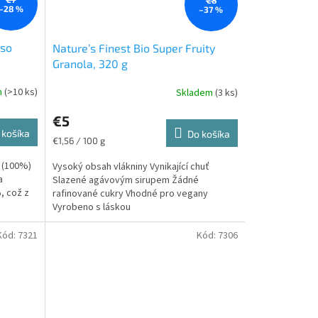
–28 %
–37 %
aso
Nature’s Finest Bio Super Fruity
Granola, 320 g
m
(>10 ks)
Skladem
(3 ks)
€5
 košíka
Do košíka
Jednotková
€1,56 / 100 g
cena:
 (100%)
Vysoký obsah vlákniny Vynikající chuť
a
Slazené agávovým sirupem Žádné
, což z
rafinované cukry Vhodné pro vegany
Vyrobeno s láskou
Kód:
7321
Kód:
7306