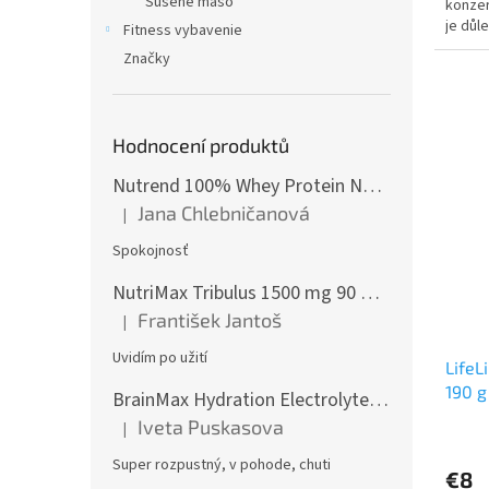
Sušené mäso
konzer
je důl
Fitness vybavenie
udržuj
Značky
Hodnocení produktů
Nutrend 100% Whey Protein NEW 2250 g
Jana Chlebničanová
|
Hodnotenie produktu je 5 z 5 hviezdičiek.
Spokojnosť
NutriMax Tribulus 1500 mg 90 %, Kotvičník, Extra silný, 90 tablet
František Jantoš
|
Hodnotenie produktu je 5 z 5 hviezdičiek.
Uvidím po užití
LifeL
190 g
BrainMax Hydration Electrolytes, Hydratační elektrolyty, Citrón, 300 g
Iveta Puskasova
|
Hodnotenie produktu je 5 z 5 hviezdičiek.
Super rozpustný, v pohode, chuti
€8