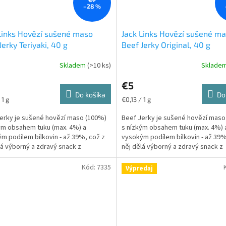
–28 %
Links Hovězí sušené maso
Jack Links Hovězí sušené m
Jerky Teriyaki, 40 g
Beef Jerky Original, 40 g
Skladem
(>10 ks)
Sklade
€5
Do košíka
Do
ková
Jednotková
 1 g
€0,13 / 1 g
cena:
erky je sušené hovězí maso (100%)
Beef Jerky je sušené hovězí maso
ým obsahem tuku (max. 4%) a
s nízkým obsahem tuku (max. 4%) 
m podílem bílkovin - až 39%, což z
vysokým podílem bílkovin - až 39%
lá výborný a zdravý snack z
něj dělá výborný a zdravý snack z
vého hovězího masa...
prémiového hovězího masa...
Kód:
7335
Výpredaj