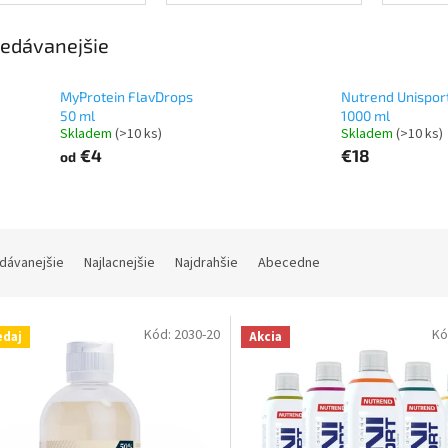
prísady na
varenie
edávanejšie
MyProtein FlavDrops
Nutrend Unispor
50 ml
1000 ml
Skladem
(>10 ks)
Skladem
(>10 ks)
€4
€18
od
dávanejšie
Najlacnejšie
Najdrahšie
Abecedne
Kód:
2030-20
Kó
edaj
Akcia