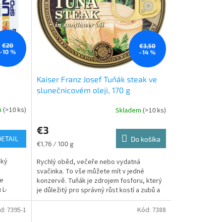
€20
€3,50
–10 %
–14 %
Kaiser Franz Josef Tuňák steak ve
slunečnicovém oleji, 170 g
m
(>10 ks)
Skladem
(>10 ks)
€3
DETAIL
Do košíka
Jednotková
€1,76 / 100 g
cena:
cký
Rychlý oběd, večeře nebo vydatná
svačinka. To vše můžete mít v jedné
Je
konzervě. Tuňák je zdrojem fosforu, který
 L-
je důležitý pro správný růst kostí a zubů a
udržuje rovnováhu...
d:
7395-1
Kód:
7388