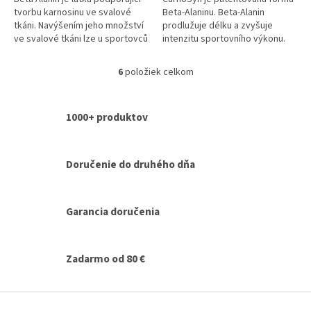
tvorbu karnosinu ve svalové
Beta-Alaninu. Beta-Alanin
tkáni. Navýšením jeho množství
prodlužuje délku a zvyšuje
ve svalové tkáni lze u sportovců
intenzitu sportovního výkonu.
dosáhnout výborného zlepšení
Pomáhá tak zlepšovat maximální
výsledků a mnohem...
výkon. Přispívá k oddálení
6
položiek celkom
O
únavy,...
v
l
1000+ produktov
á
d
a
c
Doručenie do druhého dňa
i
e
p
r
Garancia doručenia
v
k
y
Zadarmo od 80 €
v
ý
p
Z
i