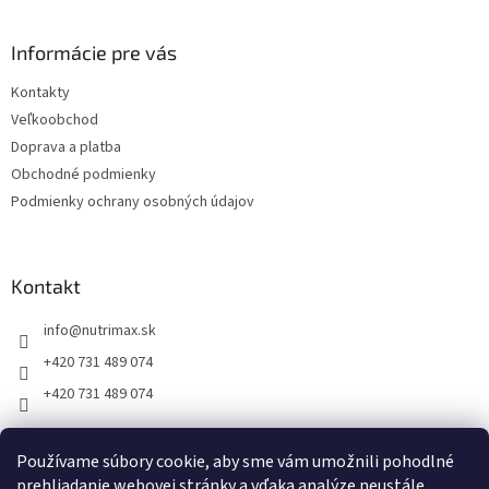
á
s
p
u
ä
Informácie pre vás
t
Kontakty
i
Veľkoobchod
e
Doprava a platba
Obchodné podmienky
Podmienky ochrany osobných údajov
Kontakt
info
@
nutrimax.sk
+420 731 489 074
+420 731 489 074
Používame súbory cookie, aby sme vám umožnili pohodlné
prehliadanie webovej stránky a vďaka analýze neustále