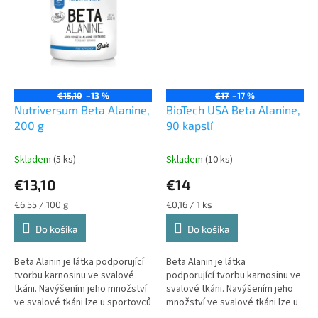
€15,10
–13 %
€17
–17 %
Nutriversum Beta Alanine,
BioTech USA Beta Alanine,
200 g
90 kapslí
Skladem
(5 ks)
Skladem
(10 ks)
€13,10
€14
Jednotková
Jednotková
€6,55 / 100 g
€0,16 / 1 ks
cena:
cena:
Do košíka
Do košíka
Beta Alanin je látka podporující
Beta Alanin je látka
tvorbu karnosinu ve svalové
podporující tvorbu karnosinu ve
tkáni. Navýšením jeho množství
svalové tkáni. Navýšením jeho
ve svalové tkáni lze u sportovců
množství ve svalové tkáni lze u
dosáhnout výborného zlepšení
sportovců