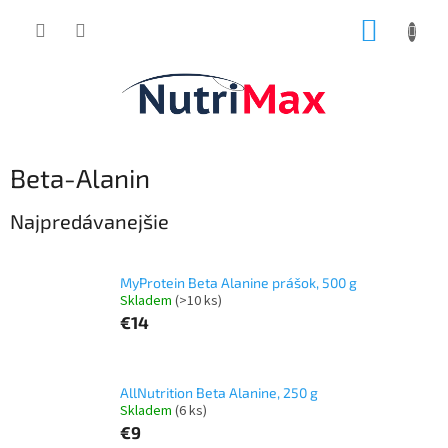
Prejsť
NÁKUP
na
obsah
KOŠÍK
Beta-Alanin
Najpredávanejšie
MyProtein Beta Alanine prášok, 500 g
Skladem
(>10 ks)
€14
AllNutrition Beta Alanine, 250 g
Skladem
(6 ks)
€9