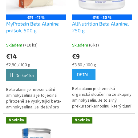
o
o
d
v
u
€17
–17 %
€13
–30 %
k
MyProtein Beta Alanine
AllNutrition Beta Alanine,
t
prášok, 500 g
250 g
o
v
Skladem
(>10 ks)
Skladem
(6 ks)
€14
€9
Jednotková
Jednotková
€2,80 / 100 g
€3,60 / 100 g
cena:
cena:
DETAIL
Do košíka
Beta alanin je chemická
Beta-alanin je neesenciální
organická sloučenina ze skupiny
aminokyselina a je to jediná
aminokyselin. Je to silný
přirozeně se vyskytující beta-
prekurzor karnosinu, který tlumí
aminokyselina. Je ideální pro
pokles pH spojený mj. se
každého, kdo se věnuje sportu,
vznikem kyseliny mléčné ve
který vyžaduje výbušnost,...
Novinka
Novinka
svalech...