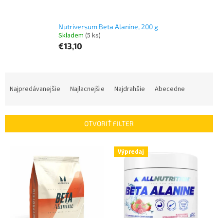
Nutriversum Beta Alanine, 200 g
Skladem
(5 ks)
€13,10
R
a
Najpredávanejšie
Najlacnejšie
Najdrahšie
Abecedne
d
e
n
OTVORIŤ FILTER
i
e
V
p
Výpredaj
ý
r
p
o
i
d
s
u
p
k
r
t