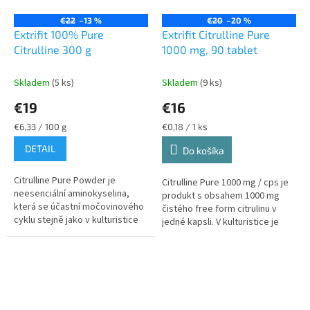
€22
–13 %
€20
–20 %
Extrifit 100% Pure
Extrifit Citrulline Pure
Citrulline 300 g
1000 mg, 90 tablet
Skladem
(5 ks)
Skladem
(9 ks)
€19
€16
Jednotková
Jednotková
€6,33 / 100 g
€0,18 / 1 ks
cena:
cena:
DETAIL
Do košíka
Citrulline Pure Powder je
Citrulline Pure 1000 mg / cps je
neesenciální aminokyselina,
produkt s obsahem 1000 mg
která se účastní močovinového
čistého free form citrulinu v
cyklu stejně jako v kulturistice
jedné kapsli. V kulturistice je
známý L-arginin a L-ornitin.
citrulin znám především jako
Citrulin je obsažen v některých...
stimulant produkce oxidu...