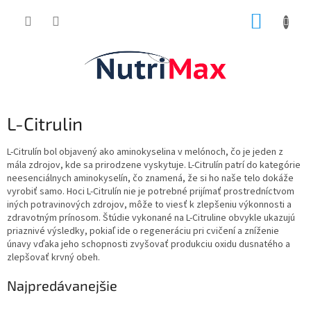
Prejsť
NÁKUP
na
obsah
KOŠÍK
L-Citrulin
L-Citrulín bol objavený ako aminokyselina v melónoch, čo je jeden z
mála zdrojov, kde sa prirodzene vyskytuje. L-Citrulín patrí do kategórie
neesenciálnych aminokyselín, čo znamená, že si ho naše telo dokáže
vyrobiť samo. Hoci L-Citrulín nie je potrebné prijímať prostredníctvom
iných potravinových zdrojov, môže to viesť k zlepšeniu výkonnosti a
zdravotným prínosom. Štúdie vykonané na L-Citruline obvykle ukazujú
priaznivé výsledky, pokiaľ ide o regeneráciu pri cvičení a zníženie
únavy vďaka jeho schopnosti zvyšovať produkciu oxidu dusnatého a
zlepšovať krvný obeh.
Najpredávanejšie