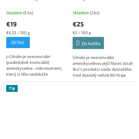
Skladem
(5 ks)
Skladem
(2 ks)
€19
€25
Jednotková
Jednotková
€6,33 / 100 g
€5 / 100 g
cena:
cena:
DETAIL
Do košíka
L-Citrulin je neesenciální
Citrulin je neesenciální
(podmíněně esenciální)
aminokyselinou jejíž hlavní zbraň
aminokyselina - mikronutrient,
tkví v produkci oxidu dusnatého.
který si tělo nedokáže
Oxid dusnatý neboli NO hraje
vyprodukovat v potřebném
klíčovou roli při vazodilataci
množství. Nejčastěji k tomu
(rozšíření cév). Díky...
Tip
dochází v období se...