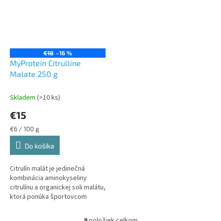
€18
–16 %
MyProtein Citrulline
Malate 250 g
Skladem
(>10 ks)
€15
Jednotková
€6 / 100 g
cena:
Do košíka
Citrulín malát je jedinečná
kombinácia aminokyseliny
citrulínu a organickej soli malátu,
ktorá ponúka športovcom
potenciálny spôsob, ako zvýšiť
výkon, oddialiť únavu a urýchliť...
9
položiek celkom