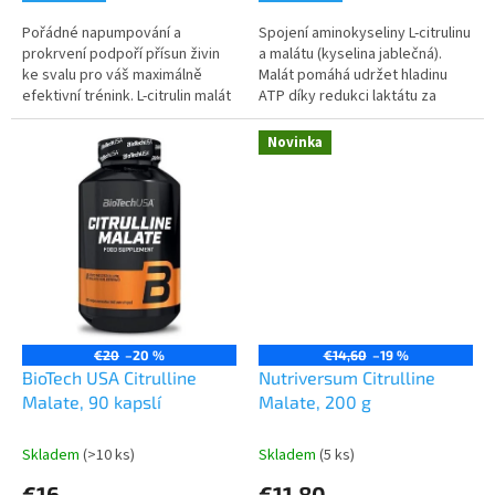
Pořádné napumpování a
Spojení aminokyseliny L-citrulinu
prokrvení podpoří přísun živin
a malátu (kyselina jablečná).
ke svalu pro váš maximálně
Malát pomáhá udržet hladinu
efektivní trénink. L-citrulin malát
ATP díky redukci laktátu za
je unikátní kombinací
účelem lepší regenerace svalů
aminokyseliny L-citrulinu a
po výkonu.
Novinka
kyseliny...
€20
–20 %
€14,60
–19 %
BioTech USA Citrulline
Nutriversum Citrulline
Malate, 90 kapslí
Malate, 200 g
Skladem
(>10 ks)
Skladem
(5 ks)
€16
€11,80