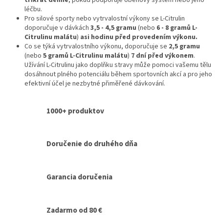
léčbu.
Pro silové sporty nebo vytrvalostní výkony se L-Citrulin
doporučuje v dávkách
3,5 - 4,5 gramu
(nebo
6 - 8 gramů L-
Citrulinu malátu
)
asi hodinu před provedením výkonu.
Co se týká vytrvalostního výkonu, doporučuje se
2,5 gramu
(nebo
5 gramů L-Citrulinu malátu
)
7 dní před výkonem
.
Užívání L-Citrulinu jako doplňku stravy může pomoci vašemu tělu
dosáhnout plného potenciálu během sportovních akcí a pro jeho
efektivní účel je nezbytné přiměřené dávkování.
1000+ produktov
Doručenie do druhého dňa
Garancia doručenia
Zadarmo od 80 €