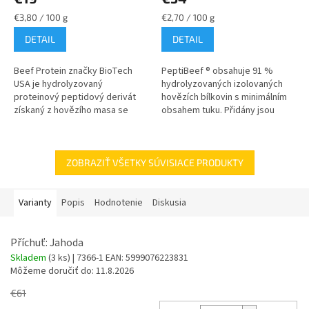
Jednotková
Jednotková
€3,80 / 100 g
€2,70 / 100 g
cena:
cena:
DETAIL
DETAIL
Beef Protein značky BioTech
PeptiBeef ® obsahuje 91 %
USA je hydrolyzovaný
hydrolyzovaných izolovaných
proteinový peptidový derivát
hovězích bílkovin s minimálním
získaný z hovězího masa se
obsahem tuku. Přidány jsou
speciální aminokyselinovou
navíc ještě enzymy bromelain a
bází. Hovězí protein je zdroj
papain pro ideální využití...
bílkovin, který...
ZOBRAZIŤ VŠETKY SÚVISIACE PRODUKTY
Varianty
Popis
Hodnotenie
Diskusia
Příchuť: Jahoda
Skladem
(3 ks)
| 7366-1
EAN:
5999076223831
Môžeme doručiť do:
11.8.2026
€61