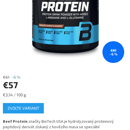
€61
–6 %
€61
–6 %
€57
Jednotková
€3,14 / 100 g
cena:
ZVOĽTE VARIANT
Beef Protein
značky BioTech USA je hydrolyzovaný proteinový
peptidový derivát získaný z hovězího masa se speciální