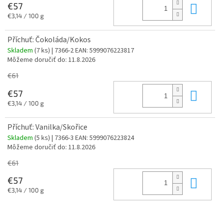
Do 
€57
Jednotková
€3,14 / 100 g
cena:
Příchuť: Čokoláda/Kokos
Skladem
(7 ks)
| 7366-2
EAN:
5999076223817
Môžeme doručiť do:
11.8.2026
€61
Do 
€57
Jednotková
€3,14 / 100 g
cena:
Příchuť: Vanilka/Skořice
Skladem
(5 ks)
| 7366-3
EAN:
5999076223824
Môžeme doručiť do:
11.8.2026
€61
Do 
€57
Jednotková
€3,14 / 100 g
cena: