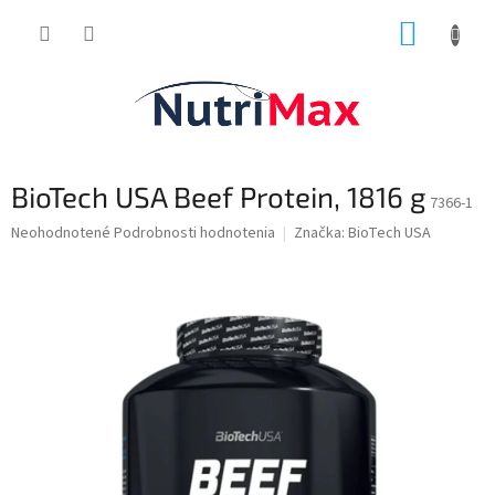
Prejsť
NÁKUP
na
obsah
KOŠÍK
BioTech USA Beef Protein, 1816 g
7366-1
Priemerné
Neohodnotené
Podrobnosti hodnotenia
Značka:
BioTech USA
hodnotenie
produktu
je
0,0
z
5
hviezdičiek.