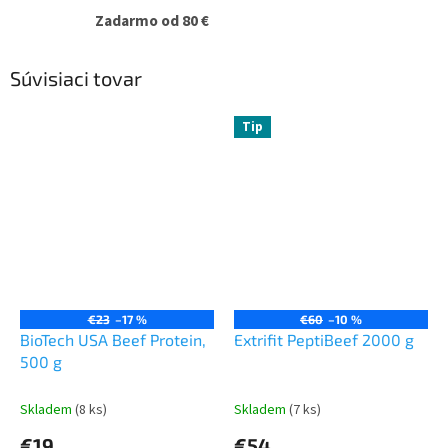
Zadarmo od 80 €
Súvisiaci tovar
Tip
€23
–17 %
€60
–10 %
BioTech USA Beef Protein,
Extrifit PeptiBeef 2000 g
500 g
Skladem
(8 ks)
Skladem
(7 ks)
€19
€54