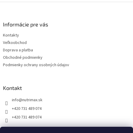
Z
á
p
ä
Informácie pre vás
t
Kontakty
i
Veľkoobchod
e
Doprava a platba
Obchodné podmienky
Podmienky ochrany osobných údajov
Kontakt
info
@
nutrimax.sk
+420 731 489 074
+420 731 489 074