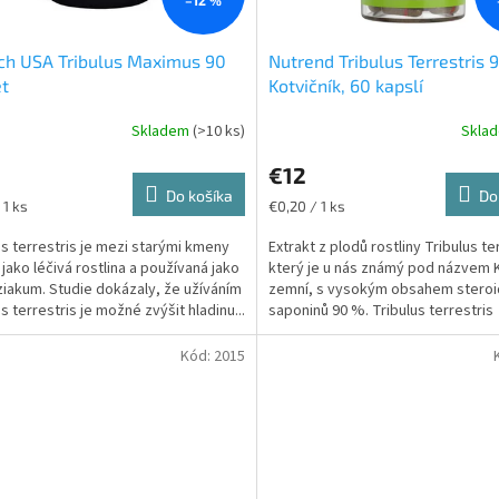
ch USA Tribulus Maximus 90
Nutrend Tribulus Terrestris 
et
Kotvičník, 60 kapslí
Skladem
(>10 ks)
Skla
erné
tenie
€12
ktu
Do košíka
Do
ková
Jednotková
 1 ks
€0,20 / 1 ks
cena:
us terrestris je mezi starými kmeny
Extrakt z plodů rostliny Tribulus te
jako léčivá rostlina a používaná jako
který je u nás známý pod názvem K
ičiek.
ziakum. Studie dokázaly, že užíváním
zemní, s vysokým obsahem steroi
s terrestris je možné zvýšit hladinu...
saponinů 90 %. Tribulus terrestris
podporuje...
Kód:
2015