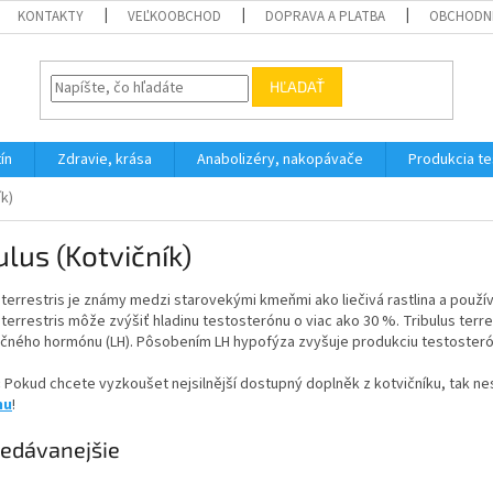
KONTAKTY
VEĽKOOBCHOD
DOPRAVA A PLATBA
OBCHODN
HĽADAŤ
ín
Zdravie, krása
Anabolizéry, nakopávače
Produkcia t
ík)
ulus (Kotvičník)
 terrestris je známy medzi starovekými kmeňmi ako liečivá rastlina a použív
 terrestris môže zvýšiť hladinu testosterónu o viac ako 30 %. Tribulus terr
ačného hormónu (LH). Pôsobením LH hypofýza zvyšuje produkciu testosterón
:
Pokud chcete vyzkoušet nejsilnější dostupný doplněk z kotvičníku, tak n
nu
!
edávanejšie