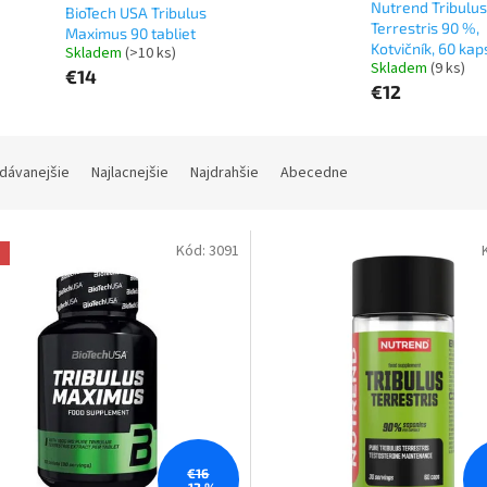
Nutrend Tribulus
BioTech USA Tribulus
Terrestris 90 %,
Maximus 90 tabliet
Kotvičník, 60 kaps
Skladem
(>10 ks)
Skladem
(9 ks)
€14
€12
dávanejšie
Najlacnejšie
Najdrahšie
Abecedne
Kód:
3091
a
€16
–12 %