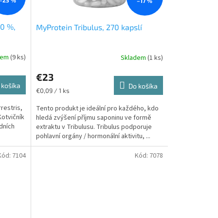
–17 %
90 %,
MyProtein Tribulus, 270 kapslí
dem
(9 ks)
Skladem
(1 ks)
€23
 košíka
Do košíka
Jednotková
€0,09 / 1 ks
cena:
rrestris,
Tento produkt je ideální pro každého, kdo
otvičník
hledá zvýšení příjmu saponinu ve formě
dních
extraktu v Tribulusu. Tribulus podporuje
pohlavní orgány / hormonální aktivitu, ...
Kód:
7104
Kód:
7078