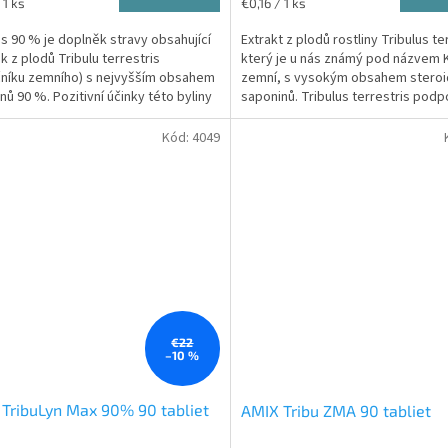
ková
Jednotková
 1 ks
€0,16 / 1 ks
cena:
us 90 % je doplněk stravy obsahující
Extrakt z plodů rostliny Tribulus te
k z plodů Tribulu terrestris
který je u nás známý pod názvem K
ičiek.
čníku zemního) s nejvyšším obsahem
zemní, s vysokým obsahem steroi
nů 90 %. Pozitivní účinky této byliny
saponinů. Tribulus terrestris podp
ámy již...
normální...
Kód:
4049
€22
–10 %
TribuLyn Max 90% 90 tabliet
AMIX Tribu ZMA 90 tabliet