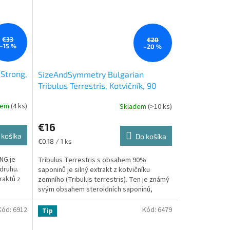
€33
€20
–15 %
–20 %
 Strong,
SizeAndSymmetry Bulgarian
Tribulus Terrestris, Kotvičník, 90
kapslí
dem
(4 ks)
Skladem
(>10 ks)
€16
 košíka
Do košíka
Jednotková
€0,18 / 1 ks
cena:
NG je
Tribulus Terrestris s obsahem 90%
druhu.
saponinů je silný extrakt z kotvičníku
raktů z
zemního (Tribulus terrestris). Ten je známý
svým obsahem steroidních saponinů,
které...
Kód:
6912
Kód:
6479
Tip