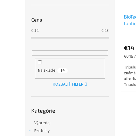
t
v
o
BioTe
v
Cena
tabli
€
12
€
28
Priem
hodno
€14
produ
je
Jednot
€0,16 /
5,0
cena:
z
Tribul
Na sklade
14
5
známá 
hviezd
afrodi
ROZBALIŤ FILTER
Tribulu
Preskočiť
Kategórie
kategórie
Výpredaj
Proteíny