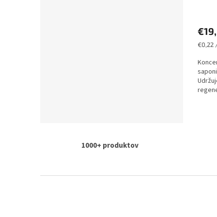
€19
Jednot
€0,22 /
cena:
Koncen
saponin
Udržuj
regene
podporu
1000+ produktov
Z
á
p
ä