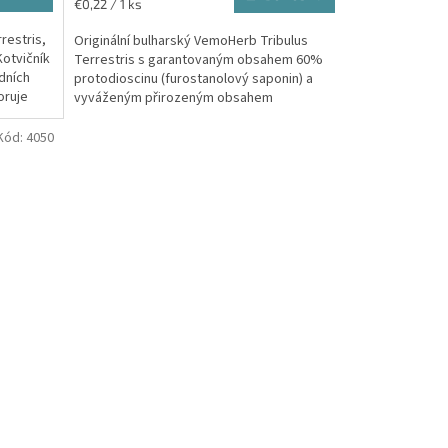
Jednotková
€0,22 / 1 ks
5,0
cena:
z
rrestris,
Originální bulharský VemoHerb Tribulus
5
otvičník
Terrestris s garantovaným obsahem 60%
hviezdičiek.
dních
protodioscinu (furostanolový saponin) a
oruje
vyváženým přirozeným obsahem
synergních furostanolových...
Kód:
4050