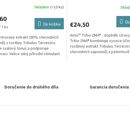
Skladem
(>10 ks)
Skla
,60
Do
€24,50
Do košíka
ková
 1 ks
Amix™ Tribu-ZMA® - doplněk stravy
trovaný extrakt (90% steroidních
Tribu-ZMA® kombinuje vysoce úči
ů) z rostliny Tribulus Terrestris.
rostlinný extrakt Tribulus Terrestr
e svalový tonus a podporuje
steroidních saponinů) a patentově
raci. Velice silný přírodní stimulant
chráněný minerální...
jící...
O
v
l
á
Doručenie do druhého dňa
Garancia doručenia
d
a
c
i
e
p
r
v