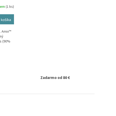
dem
(1 ks)
 košíka
. Amix™
nný
is (90%
Zadarmo od 80 €