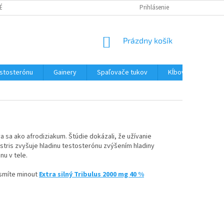
É PODMIENKY
PODMIENKY OCHRANY OSOBNÝCH ÚDAJOV
Prihlásenie
NÁKUPNÝ
Prázdny košík
KOŠÍK
estosterónu
Gainery
Spaľovače tukov
Kĺbová výživa
a sa ako afrodiziakum. Štúdie dokázali, že užívanie
estris zvyšuje hladinu testosterónu zvýšením hladiny
u v tele.
esmíte minout
Extra silný Tribulus 2000 mg 40 %