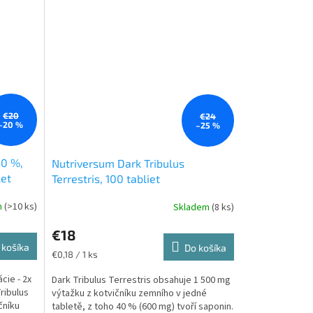
€20
€24
–20 %
–25 %
90 %,
Nutriversum Dark Tribulus
let
Terrestris, 100 tabliet
m
(>10 ks)
Skladem
(8 ks)
€18
 košíka
Do košíka
Jednotková
€0,18 / 1 ks
cena:
cie - 2x
Dark Tribulus Terrestris obsahuje 1 500 mg
ribulus
výtažku z kotvičníku zemního v jedné
čníku
tabletě, z toho 40 % (600 mg) tvoří saponin.