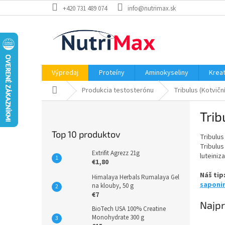
Prejsť
+420 731 489 074
info@nutrimax.sk
na
obsah
Výpredaj
Proteíny
Aminokyseliny
Kreat
Domov
Produkcia testosterónu
Tribulus (Kotvičn
B
Trib
o
č
Top 10 produktov
Tribulus
n
Tribulus
ý
Extrifit Agrezz 21g
luteiniz
p
€1,80
a
Náš tip
Himalaya Herbals Rumalaya Gel
n
saponi
na klouby, 50 g
e
€7
Najpr
l
BioTech USA 100% Creatine
Monohydrate 300 g