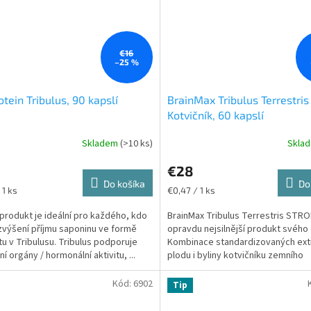
€16
–25 %
tein Tribulus, 90 kapslí
BrainMax Tribulus Terrestris
Kotvičník, 60 kapslí
Skladem
(>10 ks)
Skla
€28
Do košíka
Do
ková
Jednotková
 1 ks
€0,47 / 1 ks
cena:
produkt je ideální pro každého, kdo
BrainMax Tribulus Terrestris STRO
zvýšení příjmu saponinu ve formě
opravdu nejsilnější produkt svého 
tu v Tribulusu. Tribulus podporuje
Kombinace standardizovaných ext
í orgány / hormonální aktivitu, ...
plodu i byliny kotvičníku zemního
znamená 600 mg...
Kód:
6902
Tip