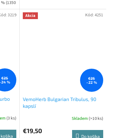
0 % (1350
Kód:
3219
Kód:
4251
Akcia
€25
€25
–24 %
–22 %
Turbo
VemoHerb Bulgarian Tribulus, 90
kapslí
dem
(3 ks)
Skladem
(>10 ks)
Priemerné
hodnotenie
€19,50
produktu
 košíka
je
Do košíka