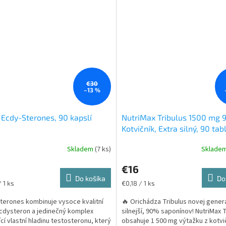
€30
–13 %
Ecdy-Sterones, 90 kapslí
NutriMax Tribulus 1500 mg 
Kotvičník, Extra silný, 90 tab
Skladem
(7 ks)
Sklade
Priemerné
hodnotenie
€16
produktu
Do košíka
je
Do
ková
Jednotková
 1 ks
€0,18 / 1 ks
5,0
cena:
z
terones kombinuje vysoce kvalitní
🔥 Orichádza Tribulus novej generá
5
cdysteron a jedinečný komplex
silnejší, 90% saponínov! NutriMax T
hviezdičiek.
ící vlastní hladinu testosteronu, který
obsahuje 1 500 mg výtažku z kotvi