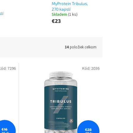
MyProtein Tribulus,
270 kapslí
lí
Skladem
(1 ks)
€23
14
položiek celkom
Kód:
7296
Kód:
2036
€16
€28
–25 %