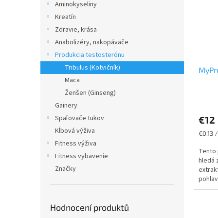
Aminokyseliny
Kreatín
Zdravie, krása
Anabolizéry, nakopávače
Produkcia testosterónu
Tribulus (Kotvičník)
MyPro
Maca
Ženšen (Ginseng)
Gainery
Spaľovače tukov
€12
Kĺbová výživa
Jednot
€0,13 /
cena:
Fitness výživa
Tento 
Fitness vybavenie
hledá 
Značky
extrak
pohlavn
Hodnocení produktů