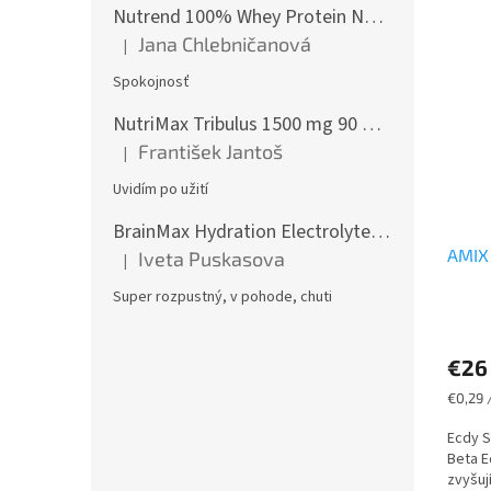
Nutrend 100% Whey Protein NEW 2250 g
Jana Chlebničanová
|
Hodnotenie produktu je 5 z 5 hviezdičiek.
Spokojnosť
NutriMax Tribulus 1500 mg 90 %, Kotvičník, Extra silný, 90 tablet
František Jantoš
|
Hodnotenie produktu je 5 z 5 hviezdičiek.
Uvidím po užití
BrainMax Hydration Electrolytes, Hydratační elektrolyty, Citrón, 300 g
AMIX 
Iveta Puskasova
|
Hodnotenie produktu je 5 z 5 hviezdičiek.
Super rozpustný, v pohode, chuti
€26
Jednot
€0,29 /
cena:
Ecdy S
Beta E
zvyšuj