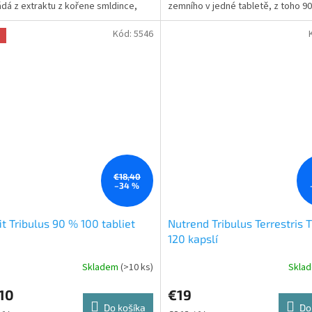
ádá z extraktu z kořene smldince,
zemního v jedné tabletě, z toho 9
 Maca,...
mg) tvoří...
Kód:
5546
a
€18,40
–34 %
fit Tribulus 90 % 100 tabliet
Nutrend Tribulus Terrestris 
120 kapslí
Skladem
(>10 ks)
Skla
erné
tenie
10
€19
ktu
Do košíka
Do