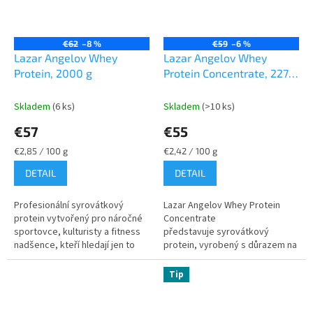
€62
–8 %
€59
–6 %
Lazar Angelov Whey
Lazar Angelov Whey
Protein, 2000 g
Protein Concentrate, 2270
g
Skladem
(6 ks)
Skladem
(>10 ks)
€57
€55
Jednotková
Jednotková
€2,85 / 100 g
€2,42 / 100 g
cena:
cena:
DETAIL
DETAIL
Profesionální syrovátkový
Lazar Angelov Whey Protein
protein vytvořený pro náročné
Concentrate
sportovce, kulturisty a fitness
představuje syrovátkový
nadšence, kteří hledají jen to
protein, vyrobený s důrazem na
nejlepší. Každá odměrka je plná
snadnou konzumaci a vysokou
esenciálních živin pro...
využitelnost. Ideální pro
Tip
všechny, kteří vedou...