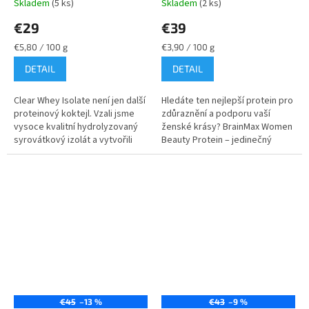
Skladem
(5 ks)
Skladem
(2 ks)
€29
€39
Jednotková
Jednotková
€5,80 / 100 g
€3,90 / 100 g
cena:
cena:
DETAIL
DETAIL
Clear Whey Isolate není jen další
Hledáte ten nejlepší protein pro
proteinový koktejl. Vzali jsme
zdůraznění a podporu vaší
vysoce kvalitní hydrolyzovaný
ženské krásy? BrainMax Women
syrovátkový izolát a vytvořili
Beauty Protein – jedinečný
lehkou a osvěžující alternativu,
komplex vysoce kvalitní nativní
která je více...
syrovátky z mléka volně...
€45
–13 %
€43
–9 %