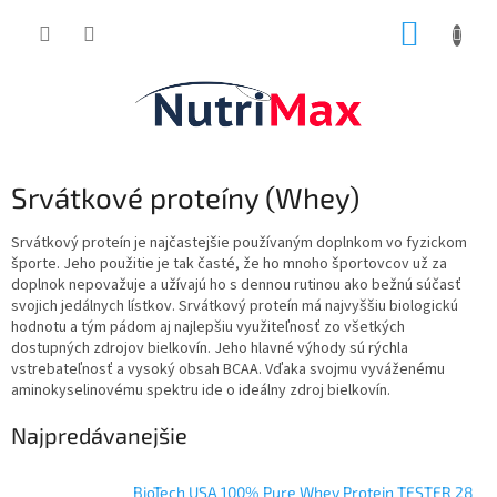
Prejsť
NÁKUP
na
obsah
KOŠÍK
Srvátkové proteíny (Whey)
Srvátkový proteín je najčastejšie používaným doplnkom vo fyzickom
športe. Jeho použitie je tak časté, že ho mnoho športovcov už za
doplnok nepovažuje a užívajú ho s dennou rutinou ako bežnú súčasť
svojich jedálnych lístkov. Srvátkový proteín má najvyššiu biologickú
hodnotu a tým pádom aj najlepšiu využiteľnosť zo všetkých
dostupných zdrojov bielkovín. Jeho hlavné výhody sú rýchla
vstrebateľnosť a vysoký obsah BCAA. Vďaka svojmu vyváženému
aminokyselinovému spektru ide o ideálny zdroj bielkovín.
Najpredávanejšie
BioTech USA 100% Pure Whey Protein TESTER 28