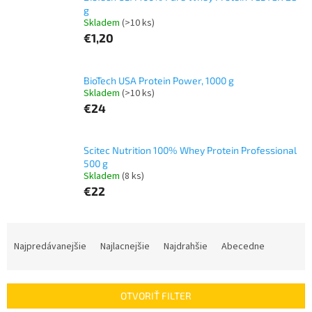
g
Skladem
(>10 ks)
€1,20
BioTech USA Protein Power, 1000 g
Skladem
(>10 ks)
€24
Scitec Nutrition 100% Whey Protein Professional
500 g
Skladem
(8 ks)
€22
R
a
Najpredávanejšie
Najlacnejšie
Najdrahšie
Abecedne
d
e
n
OTVORIŤ FILTER
i