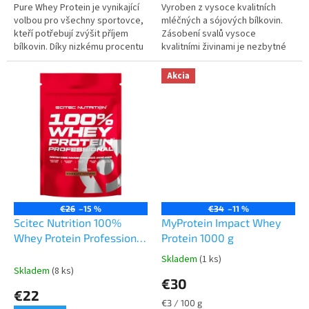
Pure Whey Protein je vynikající
Vyroben z vysoce kvalitních
volbou pro všechny sportovce,
mléčných a sójových bílkovin.
kteří potřebují zvýšit příjem
Zásobení svalů vysoce
bílkovin. Díky nizkému procentu
kvalitními živinami je nezbytné
sacharidů protein
pro jejich normální funkci, růst a
doporučujeme i v dietní fázi.
udržování svalové hmoty.
Akcia
Pure...
Tento...
€26
–15 %
€34
–11 %
Scitec Nutrition 100%
MyProtein Impact Whey
Whey Protein Professional
Protein 1000 g
500 g
Skladem
(1 ks)
Priemerné
Skladem
(8 ks)
hodnotenie
€30
produktu
€22
je
Jednotková
€3 / 100 g