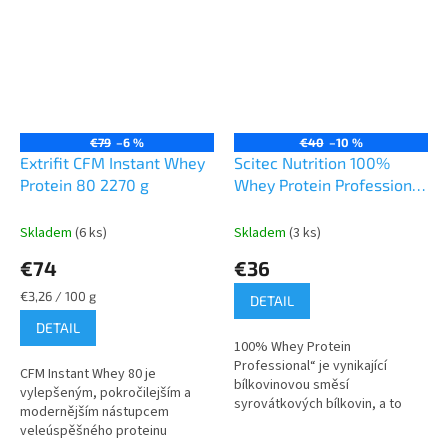
€79
–6 %
€40
–10 %
Extrifit CFM Instant Whey
Scitec Nutrition 100%
Protein 80 2270 g
Whey Protein Professional
920 g
Skladem
(6 ks)
Skladem
(3 ks)
€74
€36
Jednotková
€3,26 / 100 g
DETAIL
cena:
DETAIL
100% Whey Protein
Professional“ je vynikající
CFM Instant Whey 80 je
bílkovinovou směsí
vylepšeným, pokročilejším a
syrovátkových bílkovin, a to
modernějším nástupcem
syrovátkového koncentrátu a
veleúspěšného proteinu
syrovátkového izolátu! Bílkoviny