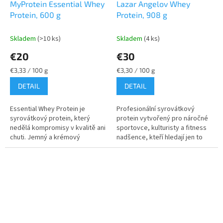
MyProtein Essential Whey
Lazar Angelov Whey
Protein, 600 g
Protein, 908 g
Skladem
(>10 ks)
Skladem
(4 ks)
€20
€30
Jednotková
Jednotková
€3,33 / 100 g
€3,30 / 100 g
cena:
cena:
DETAIL
DETAIL
Essential Whey Protein je
Profesionální syrovátkový
syrovátkový protein, který
protein vytvořený pro náročné
nedělá kompromisy v kvalitě ani
sportovce, kulturisty a fitness
chuti. Jemný a krémový
nadšence, kteří hledají jen to
syrovátkový koktejl na podporu
nejlepší. Každá odměrka je plná
růstu a udržení svalů, abyste...
esenciálních živin pro...