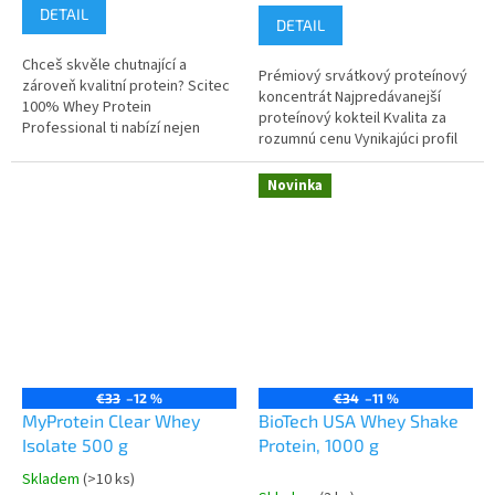
5,0
cena:
DETAIL
DETAIL
z
5
Chceš skvěle chutnající a
hviezdičiek.
Prémiový srvátkový proteínový
zároveň kvalitní protein? Scitec
koncentrát Najpredávanejší
100% Whey Protein
proteínový kokteil Kvalita za
Professional ti nabízí nejen
rozumnú cenu Vynikajúci profil
lahodnou chuť, ale především
aminokyselín Ideálny na
špičkovou kvalitu. Získaný díky
budovanie a obnovu
Novinka
procesu...
svalového...
€33
–12 %
€34
–11 %
MyProtein Clear Whey
BioTech USA Whey Shake
Isolate 500 g
Protein, 1000 g
Skladem
(>10 ks)
Priemerné