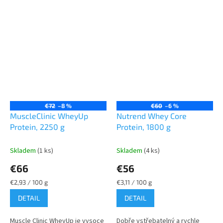
využitelnost. Ideální pro
aminokyselinový profil. V
všechny, kteří vedou...
každé...
€72
–8 %
€60
–6 %
MuscleClinic WheyUp
Nutrend Whey Core
Protein, 2250 g
Protein, 1800 g
Skladem
(1 ks)
Skladem
(4 ks)
€66
€56
Jednotková
Jednotková
€2,93 / 100 g
€3,11 / 100 g
cena:
cena:
DETAIL
DETAIL
Muscle Clinic WheyUp je vysoce
Dobře vstřebatelný a rychle