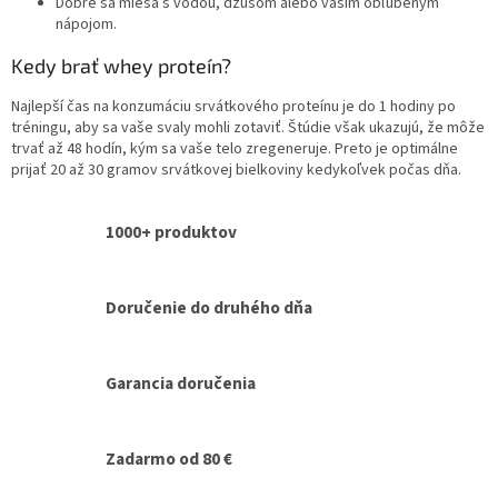
Dobre sa mieša s vodou, džúsom alebo vašim obľúbeným
u
nápojom.
Kedy brať whey proteín?
Najlepší čas na konzumáciu srvátkového proteínu je do 1 hodiny po
tréningu, aby sa vaše svaly mohli zotaviť.
Štúdie však ukazujú, že môže
trvať až 48 hodín, kým sa vaše telo zregeneruje.
Preto je optimálne
prijať 20 až 30 gramov srvátkovej bielkoviny kedykoľvek počas dňa.
1000+ produktov
Doručenie do druhého dňa
Garancia doručenia
Zadarmo od 80 €