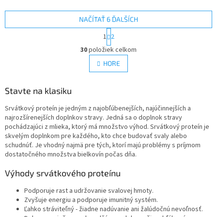
Professional WPC 80. Základem
jsou zdrojem pro život...
nového proteinu CFM Instant
Whey 80 je opět...
NAČÍTAŤ 6 ĎALŠÍCH
S
1
2
t
O
r
30
položiek celkom
v
á
l
HORE
n
á
k
d
o
v
Stavte na klasiku
a
a
c
n
Srvátkový proteín je jedným z najobľúbenejších, najúčinnejších a
i
i
najrozšírenejších doplnkov stravy.
Jedná sa o doplnok stravy
e
e
pochádzajúci z mlieka, ktorý má množstvo výhod.
Srvátkový proteín je
p
skvelým doplnkom pre každého, kto chce budovať svaly alebo
r
schudnúť.
Je vhodný najmä pre tých, ktorí majú problémy s príjmom
v
dostatočného množstva bielkovín počas dňa.
k
y
Výhody srvátkového proteínu
v
ý
Podporuje rast a udržovanie svalovej hmoty.
p
Zvyšuje energiu a podporuje imunitný systém.
i
Ľahko stráviteľný - žiadne nadúvanie ani žalúdočnú nevoľnosť.
s