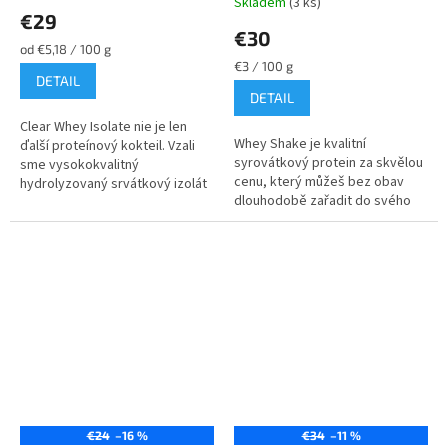
Skladem
(3 ks)
hodnotenie
€29
produktu
€30
je
Jednotková
od €5,18 / 100 g
5,0
cena:
Jednotková
€3 / 100 g
DETAIL
z
cena:
DETAIL
5
hviezdičiek.
Clear Whey Isolate nie je len
Whey Shake je kvalitní
ďalší proteínový kokteil. Vzali
syrovátkový protein za skvělou
sme vysokokvalitný
cenu, který můžeš bez obav
hydrolyzovaný srvátkový izolát
dlouhodobě zařadit do svého
a vytvorili sme ľahkú a
jídelníčku. Každá porce
osviežujúcu alternatívu, ktorá je
obsahuje 70 % bílkovin, je
viac...
obohacena o...
€24
–16 %
€34
–11 %