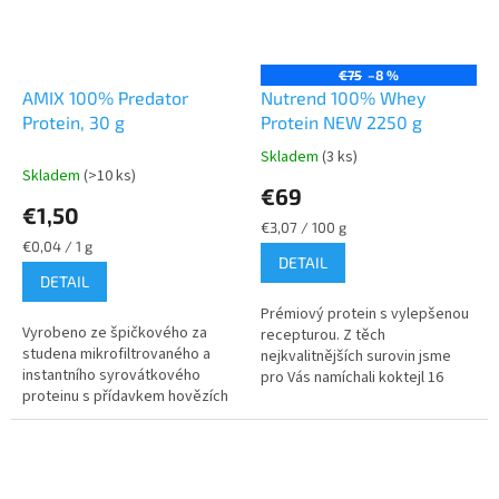
€75
–8 %
AMIX 100% Predator
Nutrend 100% Whey
Protein, 30 g
Protein NEW 2250 g
Skladem
(3 ks)
Priemerné
Skladem
(>10 ks)
hodnotenie
€69
produktu
€1,50
je
Jednotková
€3,07 / 100 g
5,0
Jednotková
cena:
€0,04 / 1 g
DETAIL
z
cena:
DETAIL
5
hviezdičiek.
Prémiový protein s vylepšenou
Vyrobeno ze špičkového za
recepturou. Z těch
studena mikrofiltrovaného a
nejkvalitnějších surovin jsme
instantního syrovátkového
pro Vás namíchali koktejl 16
proteinu s přídavkem hovězích
jedinečných příchutí, které Vás
aminokyselin. Špičková kvalita
svou opravdovostí
je podpořena trávicími enzymy
nepřestanou...
a...