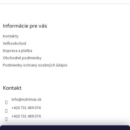
Z
á
p
ä
Informácie pre vás
t
Kontakty
i
Veľkoobchod
e
Doprava a platba
Obchodné podmienky
Podmienky ochrany osobných údajov
Kontakt
info
@
nutrimax.sk
+420 731 489 074
+420 731 489 074