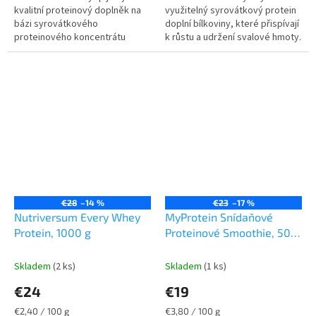
kvalitní proteinový doplněk na
využitelný syrovátkový protein
bázi syrovátkového
doplní bílkoviny, které přispívají
proteinového koncentrátu
k růstu a udržení svalové hmoty.
(WPC) a syrovátkového
Oblibu si našel ale i v dietních
proteinového izolátu (WPI). Je
režimech...
vynikajícím...
€28
–14 %
€23
–17 %
Nutriversum Every Whey
MyProtein Snídaňové
Protein, 1000 g
Proteinové Smoothie, 500
g
Skladem
(2 ks)
Skladem
(1 ks)
€24
€19
Jednotková
Jednotková
€2,40 / 100 g
€3,80 / 100 g