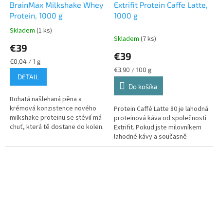
BrainMax Milkshake Whey
Extrifit Protein Caffe Latte,
Protein, 1000 g
1000 g
Skladem
(1 ks)
Priemerné
Skladem
(7 ks)
hodnotenie
€39
produktu
€39
je
Jednotková
€0,04 / 1 g
5,0
cena:
Jednotková
€3,90 / 100 g
DETAIL
z
cena:
Do košíka
5
hviezdičiek.
Bohatá našlehaná pěna a
krémová konzistence nového
Protein Caffé Latte 80 je lahodná
milkshake proteinu se stévií má
proteinová káva od společnosti
chuť, která tě dostane do kolen.
Extrifit. Pokud jste milovníkem
V každé porci doplníš 25 g
lahodné kávy a současně
bílkovin z té nejlepší...
sportovcem, pak je pro Vás
Protein Caffé Latte 80 to...