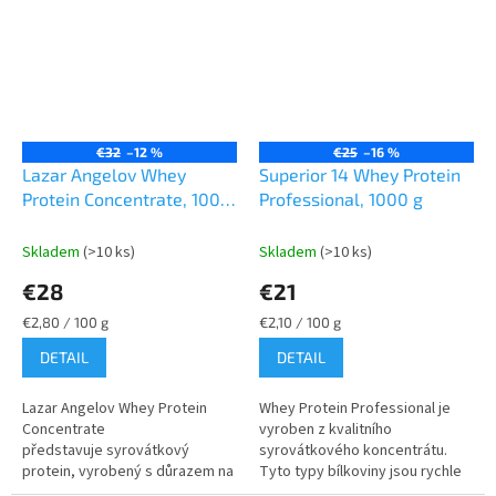
€32
–12 %
€25
–16 %
Lazar Angelov Whey
Superior 14 Whey Protein
Protein Concentrate, 1000
Professional, 1000 g
g
Skladem
(>10 ks)
Skladem
(>10 ks)
€28
€21
Jednotková
Jednotková
€2,80 / 100 g
€2,10 / 100 g
cena:
cena:
DETAIL
DETAIL
Lazar Angelov Whey Protein
Whey Protein Professional je
Concentrate
vyroben z kvalitního
představuje syrovátkový
syrovátkového koncentrátu.
protein, vyrobený s důrazem na
Tyto typy bílkoviny jsou rychle
snadnou konzumaci a vysokou
vstřebatelné a mají vynikající