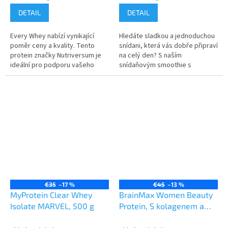
cena:
cena:
DETAIL
DETAIL
Every Whey nabízí vynikající
Hledáte sladkou a jednoduchou
poměr ceny a kvality. Tento
snídani, která vás dobře připraví
protein značky Nutriversum je
na celý den? S naším
ideální pro podporu vašeho
snídaňovým smoothie s
tréninku nebo doplnění denního
vysokým obsahem bílkovin
příjmu bílkovin. Every Whey...
budete okamžitě na správné
cestě ke splnění...
€35
–17 %
€45
–13 %
MyProtein Clear Whey
BrainMax Women Beauty
Isolate MARVEL, 500 g
Protein, S kolagenem a
keratinem, 1000 g