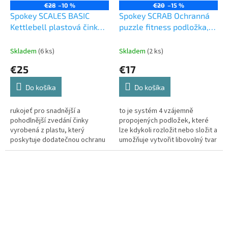
€28
–10 %
€20
–15 %
Spokey SCALES BASIC
Spokey SCRAB Ochranná
Kettlebell plastová činka,
puzzle fitness podložka,
8 kg
61 x 61 x 1 cm, šedá
Skladem
(6 ks)
Skladem
(2 ks)
€25
€17
Do košíka
Do košíka
rukojeť pro snadnější a
to je systém 4 vzájemně
pohodlnější zvedání činky
propojených podložek, které
vyrobená z plastu, který
lze kdykoli rozložit nebo složit a
poskytuje dodatečnou ochranu
umožňuje vytvořit libovolný tvar
před možným poškozením
různých velikost díky své
podlahy během domácího
tloušťce a odolným
cvičení naplněná těžkým...
materiálům...