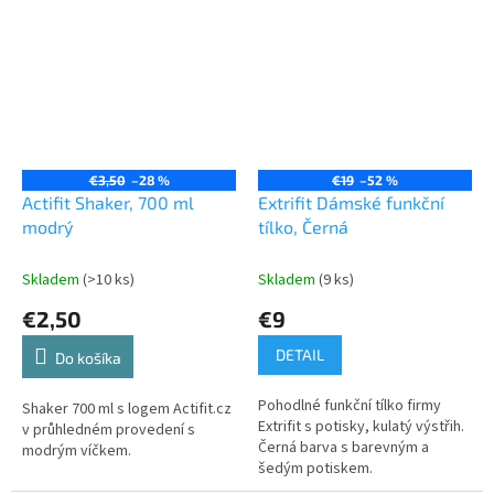
€3,50
–28 %
€19
–52 %
Actifit Shaker, 700 ml
Extrifit Dámské funkční
modrý
tílko, Černá
Skladem
(>10 ks)
Skladem
(9 ks)
€2,50
€9
DETAIL
Do košíka
Pohodlné funkční tílko firmy
Shaker 700 ml s logem Actifit.cz
Extrifit s potisky, kulatý výstřih.
v průhledném provedení s
Černá barva s barevným a
modrým víčkem.
šedým potiskem.