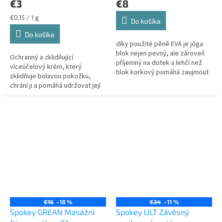
€3
€8
Jednotková
€0,15 / 1 g
Do košíka
cena:
Do košíka
díky použité pěně EVA je jóga
blok nejen pevný, ale zároveň
Ochranný a zklidňující
příjemný na dotek a lehčí než
víceúčelový krém, který
blok korkový pomáhá zaujmout
zklidňuje bolavou pokožku,
bezpečnou pozici a poskytuje
chrání ji a pomáhá udržovat její
lepší stabilitu a rovnováhu...
dobrý stav. Krém je obohacen o
výtažek z aloe vera, který má...
€16
–18 %
€34
–11 %
Spokey GREAN Masážní
Spokey LILT Závěsný