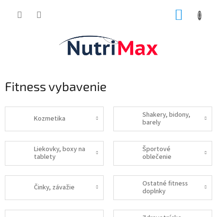
Prejsť
NÁKUP
na
obsah
KOŠÍK
Fitness vybavenie
Shakery, bidony,
Kozmetika
barely
Liekovky, boxy na
Športové
tablety
oblečenie
Ostatné fitness
Činky, závažie
doplnky