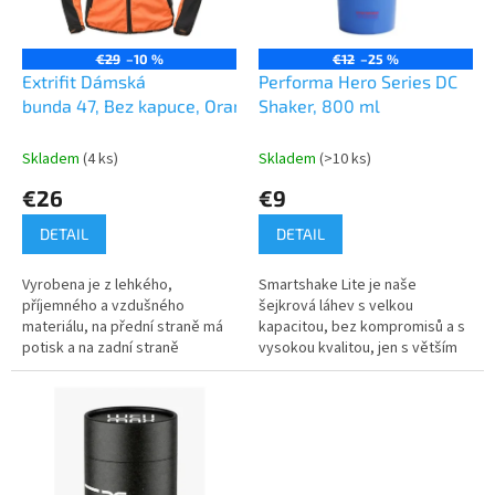
o
o
d
v
u
€29
–10 %
€12
–25 %
k
Extrifit Dámská
Performa Hero Series DC
t
bunda 47, Bez kapuce, Oranžová
Shaker, 800 ml
o
v
Skladem
(4 ks)
Skladem
(>10 ks)
€26
€9
DETAIL
DETAIL
Vyrobena je z lehkého,
Smartshake Lite je naše
příjemného a vzdušného
šejkrová láhev s velkou
materiálu, na přední straně má
kapacitou, bez kompromisů a s
potisk a na zadní straně
vysokou kvalitou, jen s větším
děrování. Přední strana - černý
množstvím toho, co
potisk s logem a symbolem
potřebujete.
Extrifit na levé...