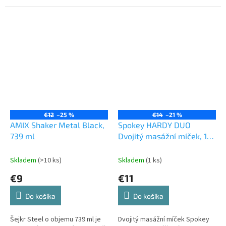
úspěchy rozhodně překážet
cvičení nebo do batohu, který
nebude. Úniku tekutiny z láhve
vám pomůže zahnat žízeň.
zamezuje...
€12
–25 %
€14
–21 %
AMIX Shaker Metal Black,
Spokey HARDY DUO
739 ml
Dvojitý masážní míček, 16
x 8 cm
Skladem
(>10 ks)
Skladem
(1 ks)
€9
€11
Do košíka
Do košíka
Šejkr Steel o objemu 739 ml je
Dvojitý masážní míček Spokey