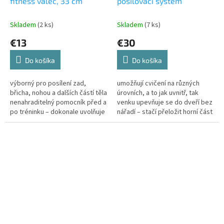
fitness válec, 33 cm
posilovací systém
Skladem
(2 ks)
Skladem
(7 ks)
€13
€30
Do košíka
Do košíka
výborný pro posílení zad,
umožňují cvičení na různých
břicha, nohou a dalších částí těla
úrovních, a to jak uvnitř, tak
nenahraditelný pomocník před a
venku upevňuje se do dveří bez
po tréninku – dokonale uvolňuje
nářadí – stačí přeložit horní část
svaly vyroben z inovativního
přes dveře a zavřít je umožňuje
materiálu (EPP...
vykonávat cviky s...