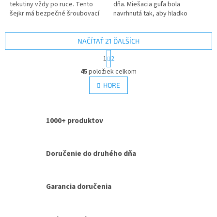
tekutiny vždy po ruce. Tento
dňa. Miešacia guľa bola
šejkr má bezpečné šroubovací
navrhnutá tak, aby hladko
víčko, které zabraňuje vylití...
rozmiešala akýkoľvek výživový
doplnok. Je nevyhnutnou
súčasťou tašky do...
NAČÍTAŤ 21 ĎALŠÍCH
S
1
2
t
O
r
45
položiek celkom
v
á
l
HORE
n
á
k
d
o
v
a
a
1000+ produktov
c
n
i
i
e
e
p
Doručenie do druhého dňa
r
v
k
Garancia doručenia
y
v
ý
p