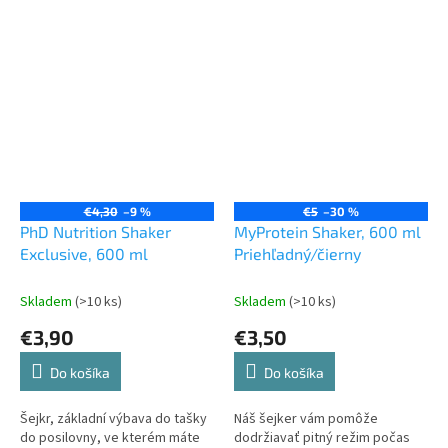
€4,30
–9 %
€5
–30 %
PhD Nutrition Shaker
MyProtein Shaker, 600 ml
Exclusive, 600 ml
Priehľadný/čierny
Skladem
(>10 ks)
Skladem
(>10 ks)
€3,90
€3,50
Do košíka
Do košíka
Šejkr, základní výbava do tašky
Náš šejker vám pomôže
do posilovny, ve kterém máte
dodržiavať pitný režim počas