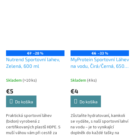
€7
–28 %
€6
–33 %
Nutrend Sportovní lahev,
MyProtein Sportovní Láhev
Zelená, 600 ml
na vodu, Čirá/Černá, 650
ml
Skladem
(>10 ks)
Skladem
(4 ks)
€5
€4
Do košíka
Do košíka
Praktická sportovní láhev
Zůstaňte hydratovaní, kamkoli
(bidon) vyrobená z
se vydáte, s naší sportovní lahví
certifikovaných plastů HDPE. S
na vodu – je to vynikající
muší váhou vám při cestě za
doplněk do každé tašky na