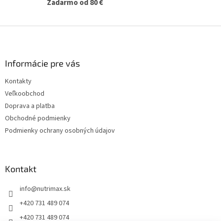
Zadarmo od 80 €
i
s
u
Z
á
p
ä
Informácie pre vás
t
Kontakty
i
Veľkoobchod
e
Doprava a platba
Obchodné podmienky
Podmienky ochrany osobných údajov
Kontakt
info
@
nutrimax.sk
+420 731 489 074
+420 731 489 074