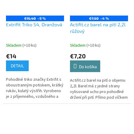
€15,40
–9 %
€7,50
–4 %
Extrifit Triko 54, Oranžová
Actifit.cz barel na pití 2,2l
růžový
Skladem
(>10 ks)
Skladem
(>10 ks)
€14
€7,20
DETAIL
Do košíka
Pohodlné triko značky Extrifit s
Actifit.cz barel na pití o objemu
oboustranným potiskem, krátký
2,2l. Barel má z jedné strany
rukáv, kulatý výstřih. Vyrobeno
vylisované ucho pro pohodlné
je z příjemného, vzdušného a
držení při pití. Přímo pod víčkem
pružného materiálu a na přední i
je silikonové těsnění, které
zadní straně má...
zamezuje vytékání...