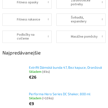
Zdravotnícke
Fitness opasky
potreby
Švihadlá,
Fitness rukavice
expandery
Podložky na
Masážne pomôcky
cvičenie
Najpredávanejšie
Extrifit Dámská bunda 47, Bez kapuce, Oranžová
Skladem
(4 ks)
€26
Performa Hero Series DC Shaker, 800 ml
Skladem
(>10 ks)
€9