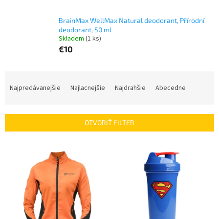
BrainMax WellMax Natural deodorant, Přírodní
deodorant, 50 ml
Skladem
(1 ks)
€10
R
a
Najpredávanejšie
Najlacnejšie
Najdrahšie
Abecedne
d
e
n
OTVORIŤ FILTER
i
e
V
p
ý
r
p
o
i
d
s
u
p
k
r
t