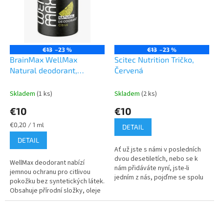
€13
–23 %
€13
–23 %
BrainMax WellMax
Scitec Nutrition Tričko,
Natural deodorant,
Červená
Přírodní deodorant, 50 ml
Skladem
(1 ks)
Skladem
(2 ks)
€10
€10
Jednotková
€0,20 / 1 ml
DETAIL
cena:
DETAIL
Ať už jste s námi v posledních
dvou desetiletích, nebo se k
WellMax deodorant nabízí
nám přidáváte nyní, jste-li
jemnou ochranu pro citlivou
jedním z nás, pojďme se spolu
pokožku bez syntetických látek.
obléct do Scitec.
Obsahuje přírodní složky, oleje
a extrakty, které bojují proti
zápachu, aniž by blokovaly...