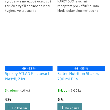
vyrobený z nerezové oceli, což
HARDY DUO je účinným
zaručuje vyšší odolnost a lepší
receptem pro každého, kdo
hygienu ve srovnání s
hledá dokonalou metodu na
plastovými šejkry. Díky tomu
úlevu od bolesti svalů. Díky
nezadržuje nežádoucí pachy a...
svému dvojitému provedení je
míček ideální pro...
€9
–33 %
€6
–33 %
Spokey ATLAN Posilovací
Scitec Nutrition Shaker,
kleště, 2 ks
700 ml Bílá
Skladem
(>10 ks)
Skladem
(>10 ks)
€6
€4
Do košíka
Do košíka