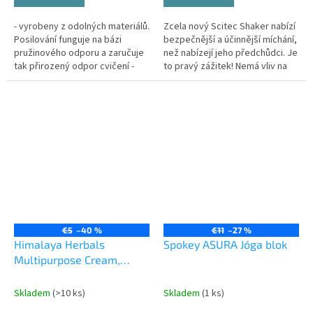
- vyrobeny z odolných materiálů.
Zcela nový Scitec Shaker nabízí
Posilování funguje na bázi
bezpečnější a účinnější míchání,
pružinového odporu a zaručuje
než nabízejí jeho předchůdci. Je
tak přirozený odpor cvičení -
to pravý zážitek! Nemá vliv na
jsou určené k posilování
růst vašich svalů a ani protein se
předloktí, zápěstí či sílu...
v něm nebude...
€5
–40 %
€11
–27 %
Himalaya Herbals
Spokey ASURA Jóga blok
Multipurpose Cream,
Víceúčelový krém, 20 g
Skladem
(>10 ks)
Skladem
(1 ks)