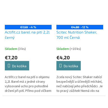
€7,50
–4 %
€4,80
–12 %
Actifit.cz barel na pití 2,2l
Scitec Nutrition Shaker,
černý
700 ml Černá
Skladem
(3 ks)
Skladem
(>10 ks)
€7,20
€4,20
Do košíka
Do košíka
Actifit.cz barel na pití o objemu
Zcela nový Scitec Shaker nabízí
2,2l. Barel má z jedné strany
bezpečnější a účinnější míchání,
vylisované ucho pro pohodlné
než nabízejí jeho předchůdci. Je
držení při pití. Přímo pod víčkem
to pravý zážitek! Nemá vliv na
je silikonové těsnění, které
růst vašich svalů a ani protein se
zamezuje vytékání...
v něm nebude...