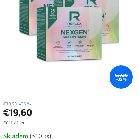
€30,50
–35 %
€30,50
–35 %
€19,60
Jednotková
€0,11 / 1 ks
cena:
Skladem
(>10 ks)