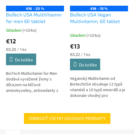
€15
–20 %
€16
–18 %
BioTech USA MultiVitamin
BioTech USA Vegan
for men 60 tabliet
Multivitamin, 60 tablet
Skladem
(>10 ks)
Priemerné
Skladem
(>10 ks)
hodnotenie
€12
produktu
€13
je
Jednotková
€0,20 / 1 ks
5,0
cena:
Jednotková
€0,22 / 1 ks
z
cena:
Do košíka
Do košíka
5
hviezdičiek.
BioTech Multivitamin for Men
Veganský Multivitamin od
dodává vyvážené živiny s
BiotechUSA obsahuje 12 typů
důrazem na klíčové
vitamínů a 10 typů minerálů a je
aminokyseliny, antioxidanty z
dokonale vhodný pro
výtažků ovoce a zeleniny,
veganskou nebo
stejně jako celou řadu vitamínů
vegetariánskou stravu. Mimo
B, vhodný na...
jiné podporuje veganské...
ZOBRAZIŤ VŠETKY SÚVISIACE PRODUKTY