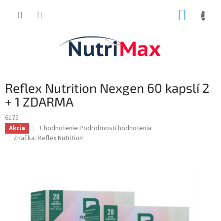
Prejsť
NÁKUP
na
obsah
KOŠÍK
Reflex Nutrition Nexgen 60 kapslí 2
+ 1 ZDARMA
6175
Priemerné
1 hodnotenie
Podrobnosti hodnotenia
Akcia
hodnotenie
Značka:
Reflex Nutrition
produktu
je
5,0
z
5
hviezdičiek.