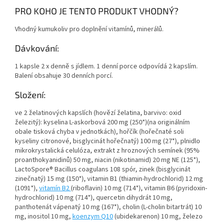
PRO KOHO JE TENTO PRODUKT VHODNÝ?
Vhodný kumukoliv pro doplnění vitamínů, minerálů.
Dávkování:
1 kapsle 2 x denně s jídlem. 1 denní porce odpovídá 2 kapslím.
Balení obsahuje 30 denních porcí.
Složení:
ve 2 želatinových kapslích (hovězí želatina, barvivo: oxid
železitý): kyselina L-askorbová 200 mg (250*)(na originálním
obale tisková chyba v jednotkách), hořčík (hořečnaté soli
kyseliny citronové, bisglycinát hořečnatý) 100 mg (27*), plnidlo
mikrokrystalická celulóza, extrakt z hroznových semínek (95%
proanthokyanidinů) 50 mg, niacin (nikotinamid) 20 mg NE (125*),
LactoSpore® Bacillus coagulans 108 spór, zinek (bisglycinát
zinečnatý) 15 mg (150*), vitamin B1 (thiamin-hydrochlorid) 12 mg
(1091*),
vitamín B2
(riboflavin) 10 mg (714*), vitamin B6 (pyridoxin-
hydrochlorid) 10 mg (714*), quercetin dihydrát 10 mg,
panthotenát vápenatý 10 mg (167*), cholin (L-cholin bitartrát) 10
mg, inositol 10 mg,
koenzym Q10
(ubidekarenon) 10 mg, železo