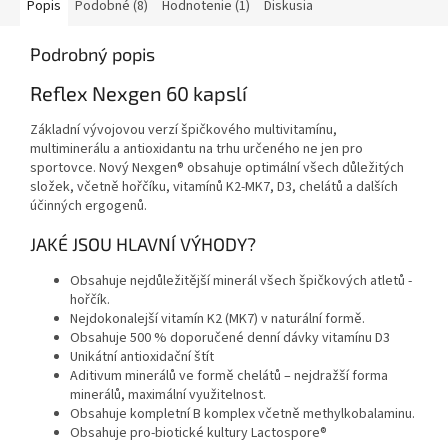
Popis
Podobné (8)
Hodnotenie (1)
Diskusia
Podrobný popis
Reflex Nexgen 60 kapslí
Základní vývojovou verzí špičkového multivitamínu,
multiminerálu a antioxidantu na trhu určeného ne jen pro
sportovce. Nový Nexgen® obsahuje optimální všech důležitých
složek, včetně hořčíku, vitamínů K2-MK7, D3, chelátů a dalších
účinných ergogenů.
JAKÉ JSOU HLAVNÍ VÝHODY?
Obsahuje nejdůležitější minerál všech špičkových atletů -
hořčík.
Nejdokonalejší vitamín K2 (MK7) v naturální formě.
Obsahuje 500 % doporučené denní dávky vitamínu D3
Unikátní antioxidační štít
Aditivum minerálů ve formě chelátů – nejdražší forma
minerálů, maximální využitelnost.
Obsahuje kompletní B komplex včetně methylkobalaminu.
Obsahuje pro-biotické kultury Lactospore®