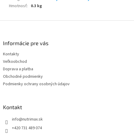
Hmotnosť
:
0.3 kg
Z
á
p
ä
Informácie pre vás
t
Kontakty
i
Veľkoobchod
e
Doprava a platba
Obchodné podmienky
Podmienky ochrany osobných údajov
Kontakt
info
@
nutrimax.sk
+420 731 489 074