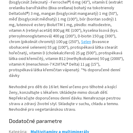
(bisglycinát železnatý - Ferrochel®) 6 mg (43*), vitamín E (extrakt
orelaníku barvířského (Bixa orellana) bohatý na tokotrienoly
DeltaGold®) 3 mg, mangan (bisglycinát manganatý) 1 mg (50*),
měď (bisglycinát měďnatý) 1 mg (100*), bór (boritan sodný) 1
mg, luteinové estery BiolutTM 1 mg, plnidlo: maltodextrin,
vitamin A (retinyl-acetát) 800 µg RE (100*), kyselina lisová (kys.
pteroylmonoglutamová) 400 µg (200*), D-biotin 150 µg (300*),
chrom (pikolinát chromitý) 100 µg (250*),
Selen
(kvasnice
obohacené selenem) 55 µg (100*), protispékavá látka stearát
hořečnatý, vitamin D (cholekalciferol) 25 µg (500*), protispékavá
látka oxid křemičitý, vitamin B12 (methylkobalamin) 50 µg (2000*),
vitamin K (menachinon-7 K2VITAL® Delta) 11 µg (15*),
protispékavá látka křemičitan vápenatý. *% doporučené denní
dávky
Nevhodné pro děti do 16 let. Není určeno pro těhotné a kojící
ženy, konzultujte s lékařem. Ukládejte mimo dosah dětí.
Nepřekračujte doporučenou denní dávku. Nenahrazuje pestrou
stravu a zdravý životní styl. Skladujte v suchu, chladu a temnu.
Nevhodné pro vegetariánskou stravu.
Dodatočné parametre
Kategória
:
Multivitamíny a multiminerály