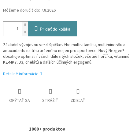
Môžeme doručiť do:
7.8.2026
Pridať do košíka
Základní vývojovou verzí špičkového multivitamínu, multiminerálu a
antioxidantu na trhu určeného ne jen pro sportovce. Nový Nexgen®
obsahuje optimální všech důležitých složek, včetně hořčíku, vitamínů
K2-MK7, D3, chelátů a dalších účinných ergogenů.
Detailné informácie
OPÝTAŤ SA
STRÁŽIŤ
ZDIEĽAŤ
1000+ produktov