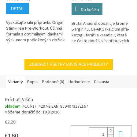
cena:
cena:
DETAIL
Do košíka
Vyskúšajte silu prípravku Origin
Brutal Anadrol obsahuje kromě
Stim-Free Pre-Workout. Účinná
L-argininu, Ca-AKG (kalcium alfa-
formula s optimálnymi dávkami
ketoglutarát) a kreatinu, které
výskumom podložených zložiek
se často používají v přípravcích
a nulovým obsahom kofeínu.
před tréninkem, také rostlinné
Odstránením kofeínu sme...
výtažky, které...
ZOBRAZIŤ VŠETKY SÚVISIACE PRODUKTY
Varianty
Popis
Podobné (8)
Hodnotenie
Diskusia
Príchuť: Višňa
Skladem
(>10 ks)
| 4297-3
EAN:
8594073172167
Môžeme doručiť do:
10.8.2026
€2,20
Do 
€1,80