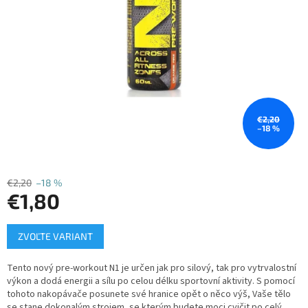
€2,20
–18 %
€2,20
–18 %
€1,80
Jednotková
ZVOĽTE VARIANT
cena:
Tento nový pre-workout N1 je určen jak pro silový, tak pro vytrvalostní
výkon a dodá energii a sílu po celou délku sportovní aktivity. S pomocí
tohoto nakopávače posunete své hranice opět o něco výš, Vaše tělo
se stane dokonalým strojem, se kterým budete moci cvičit po celý