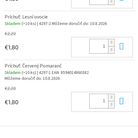
Príchuť: Lesní ovocie
Skladem
(>10 ks)
| 4297-2
Môžeme doručiť do:
10.8.2026
€2,20
Do 
€1,80
Príchuť: Červený Pomaranč
Skladem
(>10 ks)
| 4297-1
EAN:
8594014860382
Môžeme doručiť do:
10.8.2026
€2,20
Do 
€1,80
Z
á