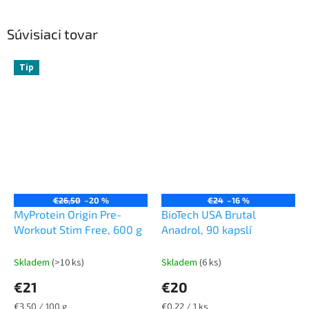
Súvisiaci tovar
Tip
€26,50
–20 %
€24
–16 %
MyProtein Origin Pre-
BioTech USA Brutal
Workout Stim Free, 600 g
Anadrol, 90 kapslí
Skladem
(>10 ks)
Skladem
(6 ks)
€21
€20
Jednotková
Jednotková
€3,50 / 100 g
€0,22 / 1 ks