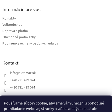
p
ä
Informácie pre vás
t
Kontakty
i
Veľkoobchod
e
Doprava a platba
Obchodné podmienky
Podmienky ochrany osobných údajov
Kontakt
info
@
nutrimax.sk
+420 731 489 074
+420 731 489 074
Používame súbory cookie, aby sme vám umožnili pohodlné
prehliadanie webovej stránky a vďaka analýze neustále
Vytvoril Shoptet