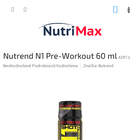
Prejsť
NÁKUP
na
obsah
KOŠÍK
Nutrend N1 Pre-Workout 60 ml
4297-1
Priemerné
Neohodnotené
Podrobnosti hodnotenia
Značka:
Nutrend
hodnotenie
produktu
je
0,0
z
5
hviezdičiek.