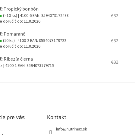
ť: Tropický bonbón
em
(>10 ks)
| 4100-6
EAN:
8594073172488
€32
 doručiť do:
11.8.2026
uť: Pomaranč
em
(10 ks)
| 4100-2
EAN:
8594073179722
€32
 doručiť do:
11.8.2026
ť: Ríbezľa čierna
€32
az
| 4100-1
EAN:
8594073179715
ie pre vás
Kontakt
info
@
nutrimax.sk