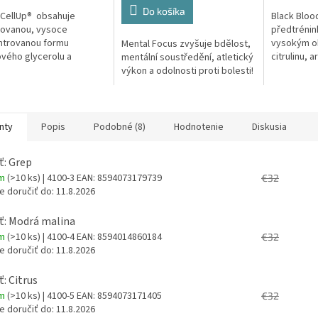
Do košíka
CellUp® obsahuje
Black Bloo
tovanou, vysoce
předtrénin
ntrovanou formu
vysokým o
Mental Focus zvyšuje bdělost,
vého glycerolu a
citrulinu, a
mentální soustředění, atletický
u, dále Beta Alanin-
Složení Bl
výkon a odolnosti proti bolesti!
yn®, Taurin, L-Arginin
výrazně od
ukuronolakton,...
nty
Popis
Podobné (8)
Hodnotenie
Diskusia
ť: Grep
em
(>10 ks)
| 4100-3
EAN:
8594073179739
€32
 doručiť do:
11.8.2026
ť: Modrá malina
em
(>10 ks)
| 4100-4
EAN:
8594014860184
€32
 doručiť do:
11.8.2026
ť: Citrus
em
(>10 ks)
| 4100-5
EAN:
8594073171405
€32
 doručiť do:
11.8.2026