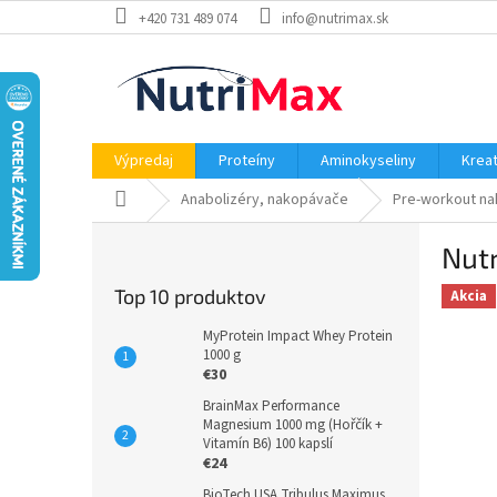
Prejsť
+420 731 489 074
info@nutrimax.sk
na
obsah
Výpredaj
Proteíny
Aminokyseliny
Kreat
Domov
Anabolizéry, nakopávače
Pre-workout n
B
Nut
o
č
Top 10 produktov
Akcia
n
ý
MyProtein Impact Whey Protein
p
1000 g
€30
a
n
BrainMax Performance
Magnesium 1000 mg (Hořčík +
e
Vitamín B6) 100 kapslí
l
€24
BioTech USA Tribulus Maximus