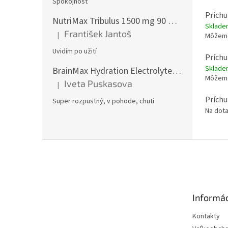
Spokojnosť
Príchu
NutriMax Tribulus 1500 mg 90 %, Kotvičník, Extra silný, 90 tablet
Sklad
František Jantoš
|
Môžeme
Hodnotenie produktu je 5 z 5 hviezdičiek.
Uvidím po užití
Prích
Sklad
BrainMax Hydration Electrolytes, Hydratační elektrolyty, Citrón, 300 g
Môžeme
Iveta Puskasova
|
Hodnotenie produktu je 5 z 5 hviezdičiek.
Príchu
Super rozpustný, v pohode, chuti
Na dot
Z
á
p
ä
t
Informác
i
e
Kontakty