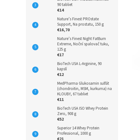
90 tabliet
€14
Nature’s Finest PROstate
Support, Na prostatu, 150 g
€16,70
Nature’s Finest Night FatBurn
Extreme, Noční spalovač tuku,
125 g
€17
BioTech USA L-Arginine, 90
kapslí
€12
MedPharma Glukosamin sulfát
(chondroitin, MSM, kurkuma) na
KLOUBY, 67 tabliet
€11
BioTech USA ISO Whey Protein
Zero, 908 g
€52
Superior 14 Whey Protein
Professional, 1000 g
€21