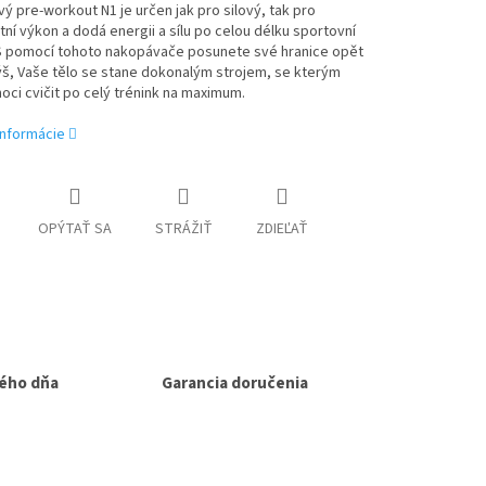
ý pre-workout N1 je určen jak pro silový, tak pro
tní výkon a dodá energii a sílu po celou délku sportovní
. S pomocí tohoto nakopávače posunete své hranice opět
š, Vaše tělo se stane dokonalým strojem, se kterým
ci cvičit po celý trénink na maximum.
informácie
OPÝTAŤ SA
STRÁŽIŤ
ZDIEĽAŤ
ého dňa
Garancia doručenia