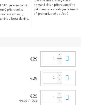
Unikátní směs látek, která
pomáhá tělu s přípravou před
d CAF+ je komplexní
výkonem a je vhodným řešením
kový přípravek s
při jednorázové potřebě
bsahem kofeinu,
navýšení koncentrace a fyzické
rgininu a beta alaninu.
či psychické výkonnosti.
ack Blood CAF+ je
lišné od běžných...
Do košíka
€29
Do košíka
€29
Do košíka
€25
Jednotková
€4,90 / 100 g
cena: