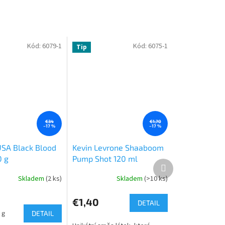
Kód:
6079-1
Kód:
6075-1
Tip
€34
€1,70
–17 %
–17 %
USA Black Blood
Kevin Levrone Shaaboom
 g
Pump Shot 120 ml
Ďalší
produkt
Skladem
(2 ks)
Skladem
(>10 ks)
€1,40
DETAIL
 g
DETAIL