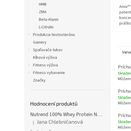
HMB
Amix™ 
ZMA
paten
konce
Beta-Alanin
práško
L-Citrulin
křemík
CarnoS
Produkcia testosterónu
HCl, Gl
Gainery
Spaľovače tukov
Varia
Kĺbová výživa
Fitness výživa
Príchu
Fitness vybavenie
Sklad
Môžeme
Značky
Príchu
Sklad
Môžeme
Hodnocení produktů
Nutrend 100% Whey Protein NEW 2250 g
Príchu
Jana Chlebničanová
Sklad
|
Hodnotenie produktu je 5 z 5 hviezdičiek.
Môžeme