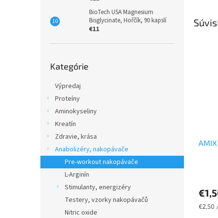
BioTech USA Magnesium
Bisglycinate, Hořčík, 90 kapslí
Súvis
€11
Preskočiť
Kategórie
kategórie
Výpredaj
Proteíny
Aminokyseliny
Kreatín
Zdravie, krása
AMIX
Anabolizéry, nakopávače
Pre-workout nakopávače
L-Arginín
Stimulanty, energizéry
€1,
Testery, vzorky nakopávačů
Jednot
€2,50 
Nitric oxide
cena: