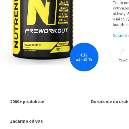
Tento nov
vytrvalos
aktivity
o něco vý
budete mo
Detailné 
€32
až –21 %
TLAČ
1000+ produktov
Doručenie do druh
Zadarmo od 80 €