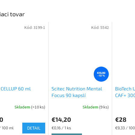
iaci tovar
Kód:
3199-1
Kód:
5542
€15,90
–10 %
 CELLUP 60 ml
Scitec Nutrition Mental
BioTech 
Focus 90 kapslí
CAF+ 300
Skladem
(>10 ks)
Skladem
(9 ks)
50
€14,20
€28
ková
Jednotková
Jednotková
/ 100 ml
DETAIL
€0,16 / 1 ks
€9,33 / 100
cena:
cena: