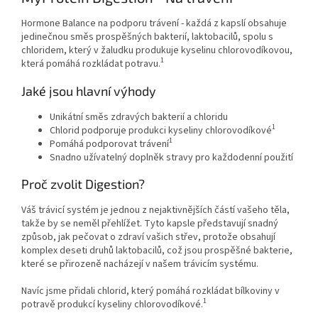
Hormone Balance na podporu trávení - každá z kapslí obsahuje
jedinečnou směs prospěšných bakterií, laktobacilů, spolu s
chloridem, který v žaludku produkuje kyselinu chlorovodíkovou,
1
která pomáhá rozkládat potravu.
Jaké jsou hlavní výhody
Unikátní směs zdravých bakterií a chloridu
1
Chlorid podporuje produkci kyseliny chlorovodíkové
1
Pomáhá podporovat trávení
Snadno užívatelný doplněk stravy pro každodenní použití
Proč zvolit Digestion?
Váš trávicí systém je jednou z nejaktivnějších částí vašeho těla,
takže by se neměl přehlížet. Tyto kapsle představují snadný
způsob, jak pečovat o zdraví vašich střev, protože obsahují
komplex deseti druhů laktobacilů, což jsou prospěšné bakterie,
které se přirozeně nacházejí v našem trávicím systému.
Navíc jsme přidali chlorid, který pomáhá rozkládat bílkoviny v
1
potravě produkcí kyseliny chlorovodíkové.