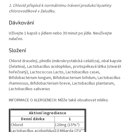
1. Chlorid přispívá k normálnímu trávení produkcí kyseliny
chlorovodíkové v žaludku.
Dávkování
Užívejte 1 kapsli s jídlem nebo 30 minut po jídle. Neužívejte
nalačno.
Složení
Chlorid draselný, plnidlo (mikrokrystalická celulóza), obal kapsle
(želatina), Lactobacillus acidophilus, protispékavá látka (stearát
hořečnatý), Lactococcus Lactis, Lactobacillus casei,
Bifidobacterium longum, Bifidobacterium bifidum, Lactobacillus
rhamnosus, Bifidobacterium breve, Lactobacillus plantarum,
Lactobacillius salivarius
INFORMACE O ALERGENECH: Může také obsahovat mléko.
Aktivní ingredience
Denní dávka
1
Chlorid
120mg (15%*)
Lactobacillus acidophilus
10 Miliarda CFU**