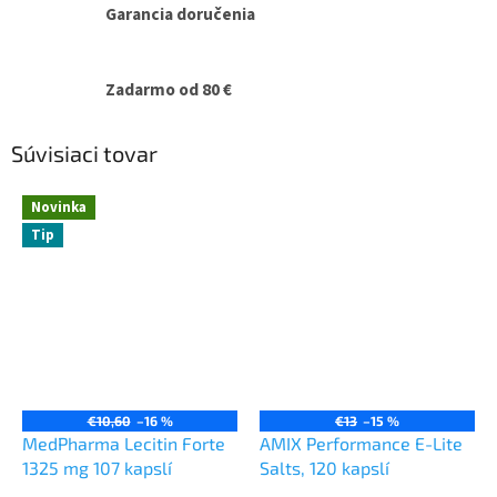
Garancia doručenia
Zadarmo od 80 €
Súvisiaci tovar
Novinka
Tip
€10,60
–16 %
€13
–15 %
MedPharma Lecitin Forte
AMIX Performance E-Lite
1325 mg 107 kapslí
Salts, 120 kapslí