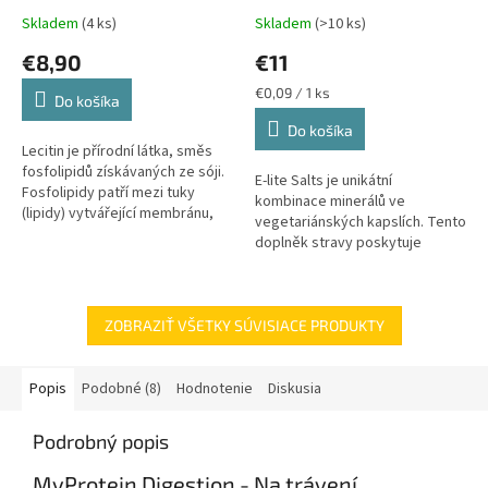
Skladem
(4 ks)
Skladem
(>10 ks)
€8,90
€11
Jednotková
€0,09 / 1 ks
Do košíka
cena:
Do košíka
Lecitin je přírodní látka, směs
fosfolipidů získávaných ze sóji.
E-lite Salts je unikátní
Fosfolipidy patří mezi tuky
kombinace minerálů ve
(lipidy) vytvářející membránu,
vegetariánských kapslích. Tento
která chrání buňky před
doplněk stravy poskytuje
průnikem nežádoucích látek,...
lidskému tělu doplnění
významných elektrolytů, které v
případě nízké...
ZOBRAZIŤ VŠETKY SÚVISIACE PRODUKTY
Popis
Podobné (8)
Hodnotenie
Diskusia
Podrobný popis
MyProtein Digestion - Na trávení