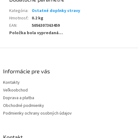
Kategória
:
Ostatné doplnky stravy
Hmotnosť
:
0.2 kg
EAN
:
5056307363459
Položka bola vypredaná…
Z
á
p
ä
Informácie pre vás
t
Kontakty
i
Veľkoobchod
e
Doprava a platba
Obchodné podmienky
Podmienky ochrany osobných údajov
Kontakt