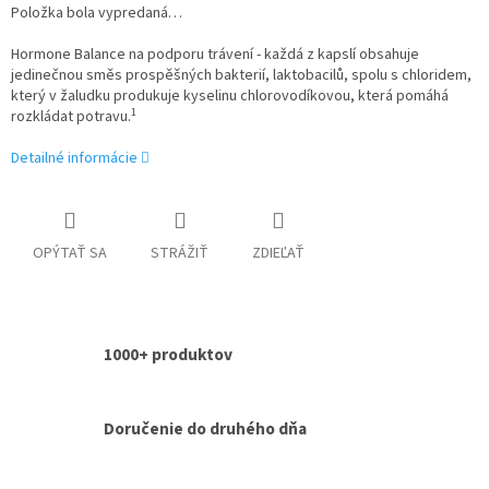
Položka bola vypredaná…
Hormone Balance na podporu trávení - každá z kapslí obsahuje
jedinečnou směs prospěšných bakterií, laktobacilů, spolu s chloridem,
který v žaludku produkuje kyselinu chlorovodíkovou, která pomáhá
1
rozkládat potravu.
Detailné informácie
OPÝTAŤ SA
STRÁŽIŤ
ZDIEĽAŤ
1000+ produktov
Doručenie do druhého dňa