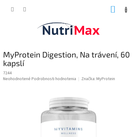
Prejsť
NÁKUP
na
obsah
KOŠÍK
MyProtein Digestion, Na trávení, 60
kapslí
7244
Priemerné
Neohodnotené
Podrobnosti hodnotenia
Značka:
MyProtein
hodnotenie
produktu
je
0,0
z
5
hviezdičiek.