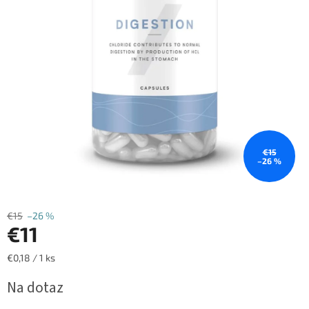
€15
–26 %
€15
–26 %
€11
Jednotková
€0,18 / 1 ks
cena:
Na dotaz