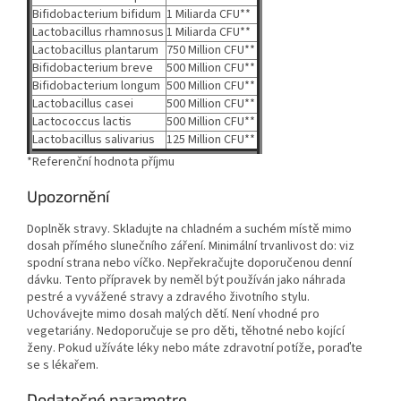
Bifidobacterium bifidum
1 Miliarda CFU**
Lactobacillus rhamnosus
1 Miliarda CFU**
Lactobacillus plantarum
750 Million CFU**
Bifidobacterium breve
500 Million CFU**
Bifidobacterium longum
500 Million CFU**
Lactobacillus casei
500 Million CFU**
Lactococcus lactis
500 Million CFU**
Lactobacillus salivarius
125 Million CFU**
*Referenční hodnota příjmu
Upozornění
Doplněk stravy. Skladujte na chladném a suchém místě mimo
dosah přímého slunečního záření. Minimální trvanlivost do: viz
spodní strana nebo víčko. Nepřekračujte doporučenou denní
dávku. Tento přípravek by neměl být používán jako náhrada
pestré a vyvážené stravy a zdravého životního stylu.
Uchovávejte mimo dosah malých dětí. Není vhodné pro
vegetariány. Nedoporučuje se pro děti, těhotné nebo kojící
ženy. Pokud užíváte léky nebo máte zdravotní potíže, poraďte
se s lékařem.
Dodatočné parametre