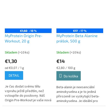
€1,60
–18 %
€17
–17 %
MyProtein Origin Pre-
MyProtein Beta Alanine
Workout, 20 g
prášok, 500 g
Skladem
(>10 ks)
Skladem
(>10 ks)
€1,30
€14
Jednotková
Jednotková
od €0,07 / 1 g
€2,80 / 100 g
cena:
cena:
DETAIL
Do košíka
Je čas dodat svému tělu
Beta-alanin je neesenciální
vzpruhu ještě předtím, než
aminokyselina a je to jediná
vstoupíte do posilovny. Náš
přirozeně se vyskytující beta-
Origin Pre-Workout je vaše nová
aminokyselina. Je ideální pro
tajná zbraň. Náš přípravek, který
každého, kdo se věnuje sportu,