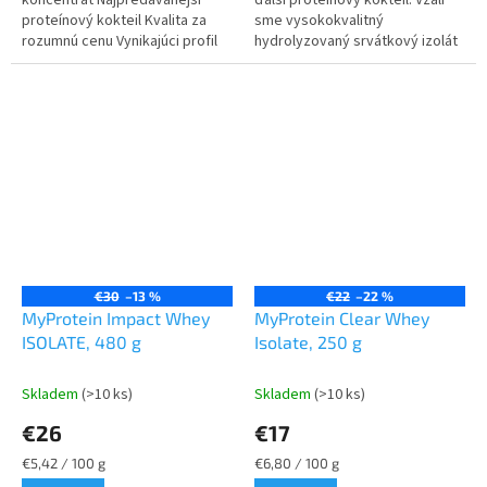
koncentrát Najpredávanejší
ďalší proteínový kokteil. Vzali
proteínový kokteil Kvalita za
sme vysokokvalitný
rozumnú cenu Vynikajúci profil
hydrolyzovaný srvátkový izolát
aminokyselín Ideálny na
a vytvorili sme ľahkú a
budovanie a obnovu
osviežujúcu alternatívu, ktorá je
svalového...
viac...
€30
–13 %
€22
–22 %
MyProtein Impact Whey
MyProtein Clear Whey
ISOLATE, 480 g
Isolate, 250 g
Skladem
(>10 ks)
Skladem
(>10 ks)
€26
€17
Jednotková
Jednotková
€5,42 / 100 g
€6,80 / 100 g
cena:
cena: