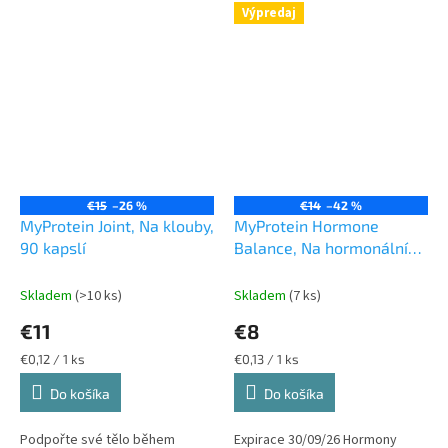
nedělá žádné kompromisy, je
který vyžaduje výbušnost,...
Výpredaj
plný...
€15
–26 %
€14
–42 %
MyProtein Joint, Na klouby,
MyProtein Hormone
90 kapslí
Balance, Na hormonální
rovnováhu, 60 kapslí - EXP
30/09/26
Skladem
(>10 ks)
Skladem
(7 ks)
€11
€8
Jednotková
Jednotková
€0,12 / 1 ks
€0,13 / 1 ks
cena:
cena:
Do košíka
Do košíka
Podpořte své tělo během
Expirace 30/09/26 Hormony