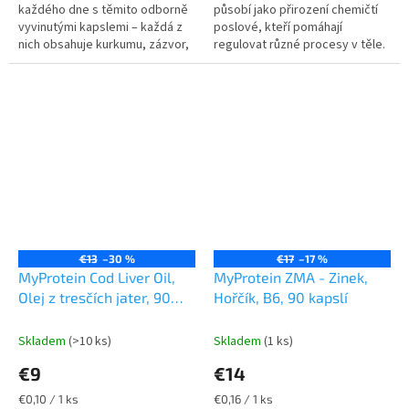
každého dne s těmito odborně
působí jako přirození chemičtí
vyvinutými kapslemi – každá z
poslové, kteří pomáhají
nich obsahuje kurkumu, zázvor,
regulovat různé procesy v těle.
lněný olej a extrakt z šípků, MSM
Hormony potřebujeme k tomu,
a vitamín C, které pomáhají...
aby naše tělo správně
fungovalo –...
€13
–30 %
€17
–17 %
MyProtein Cod Liver Oil,
MyProtein ZMA - Zinek,
Olej z tresčích jater, 90
Hořčík, B6, 90 kapslí
kapslí
Skladem
(>10 ks)
Skladem
(1 ks)
€9
€14
Jednotková
Jednotková
€0,10 / 1 ks
€0,16 / 1 ks