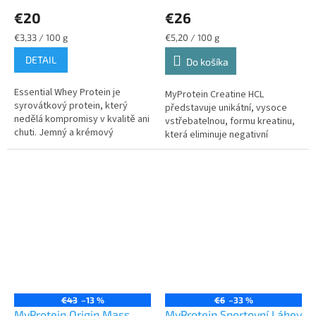
€20
€26
Jednotková
Jednotková
€3,33 / 100 g
€5,20 / 100 g
cena:
cena:
DETAIL
Do košíka
Essential Whey Protein je
MyProtein Creatine HCL
syrovátkový protein, který
představuje unikátní, vysoce
nedělá kompromisy v kvalitě ani
vstřebatelnou, formu kreatinu,
chuti. Jemný a krémový
která eliminuje negativní
syrovátkový koktejl na podporu
vedlejší účinky, mezi které se
růstu a udržení svalů, abyste...
řadí například nadýmání,
zadržování...
€43
–13 %
€6
–33 %
MyProtein Origin Mass
MyProtein Sportovní Láhev