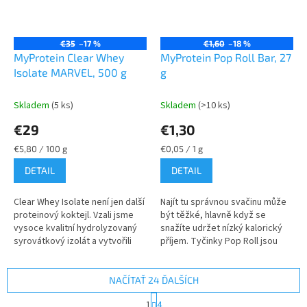
€35
–17 %
€1,60
–18 %
MyProtein Clear Whey
MyProtein Pop Roll Bar, 27
Isolate MARVEL, 500 g
g
Skladem
(5 ks)
Skladem
(>10 ks)
€29
€1,30
Jednotková
Jednotková
€5,80 / 100 g
€0,05 / 1 g
cena:
cena:
DETAIL
DETAIL
Clear Whey Isolate není jen další
Najít tu správnou svačinu může
proteinový koktejl. Vzali jsme
být těžké, hlavně když se
vysoce kvalitní hydrolyzovaný
snažíte udržet nízký kalorický
syrovátkový izolát a vytvořili
příjem. Tyčinky Pop Roll jsou
lehkou a osvěžující alternativu,
výborné a plné chuti v každém
která je více...
soustu a určitě se brzy...
NAČÍTAŤ 24 ĎALŠÍCH
S
1
4