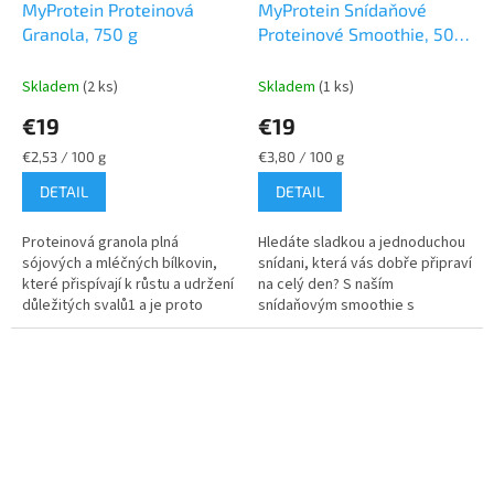
MyProtein Proteinová
MyProtein Snídaňové
Granola, 750 g
Proteinové Smoothie, 500
g
Skladem
(2 ks)
Skladem
(1 ks)
€19
€19
Jednotková
Jednotková
€2,53 / 100 g
€3,80 / 100 g
cena:
cena:
DETAIL
DETAIL
Proteinová granola plná
Hledáte sladkou a jednoduchou
sójových a mléčných bílkovin,
snídani, která vás dobře připraví
které přispívají k růstu a udržení
na celý den? S naším
důležitých svalů1 a je proto
snídaňovým smoothie s
skvělá k snídani nebo jako
vysokým obsahem bílkovin
svačina po cvičení.
budete okamžitě na správné
Představuje...
cestě ke splnění...