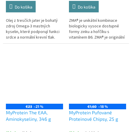
cena:
cena:
Do košíka
Do košíka
Olej z tresčích jater je bohatý
ZMA® je unikátní kombinace
zdroj Omega-3 mastných
biologicky vysoce dostupné
kyselin, které podporují funkci
formy zinku a hořčíku s
srdce a normální krevní tlak.
vitamínem B6. ZMA® je originální
doplněk zinku s hoříčku a jako
jediný je validován
publikovaným...
€23
–21 %
€1,60
–18 %
MyProtein The EAA,
MyProtein Pufované
Aminokyseliny, 346 g
Proteinové Chipsy, 25 g