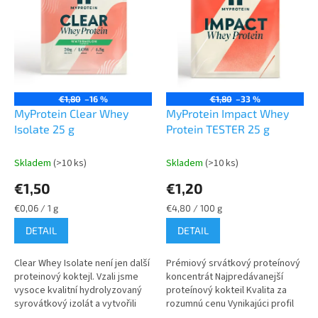
i
p
s
r
p
o
r
d
o
u
d
k
u
t
€1,80
–16 %
€1,80
–33 %
k
o
MyProtein Clear Whey
MyProtein Impact Whey
t
v
Isolate 25 g
Protein TESTER 25 g
o
v
Skladem
(>10 ks)
Skladem
(>10 ks)
€1,50
€1,20
Jednotková
Jednotková
€0,06 / 1 g
€4,80 / 100 g
cena:
cena:
DETAIL
DETAIL
Clear Whey Isolate není jen další
Prémiový srvátkový proteínový
proteinový koktejl. Vzali jsme
koncentrát Najpredávanejší
vysoce kvalitní hydrolyzovaný
proteínový kokteil Kvalita za
syrovátkový izolát a vytvořili
rozumnú cenu Vynikajúci profil
lehkou a osvěžující alternativu,
aminokyselín Ideálny na