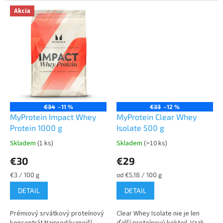
která je více...
budovanie a obnovu
Akcia
svalového...
€34
–11 %
€33
–12 %
MyProtein Impact Whey
MyProtein Clear Whey
Protein 1000 g
Isolate 500 g
Skladem
(1 ks)
Skladem
(>10 ks)
Priemerné
Priemerné
hodnotenie
hodnotenie
€30
€29
produktu
produktu
je
je
Jednotková
Jednotková
€3 / 100 g
od €5,18 / 100 g
5,0
5,0
cena:
cena:
DETAIL
DETAIL
z
z
5
5
hviezdičiek.
hviezdičiek.
Prémiový srvátkový proteínový
Clear Whey Isolate nie je len