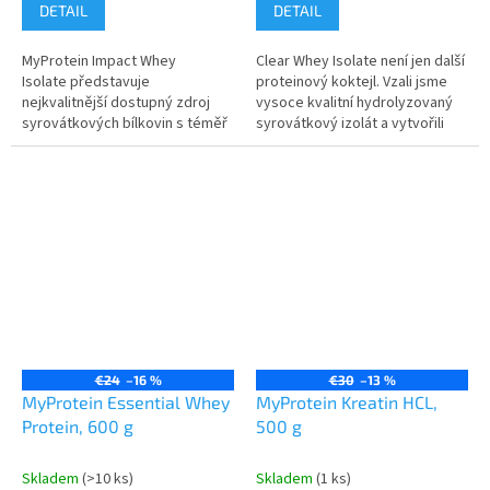
DETAIL
DETAIL
MyProtein Impact Whey
Clear Whey Isolate není jen další
Isolate představuje
proteinový koktejl. Vzali jsme
nejkvalitnější dostupný zdroj
vysoce kvalitní hydrolyzovaný
syrovátkových bílkovin s téměř
syrovátkový izolát a vytvořili
nulovým obsahem tuku a
lehkou a osvěžující alternativu,
laktózy. Dalším důležitým
která je více...
aspektem je velmi...
€24
–16 %
€30
–13 %
MyProtein Essential Whey
MyProtein Kreatin HCL,
Protein, 600 g
500 g
Skladem
(>10 ks)
Skladem
(1 ks)