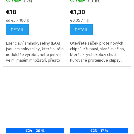
Skladem
(1 ks)
Skladem
(>10 ks)
€18
€1,30
Jednotková
Jednotková
od €5 / 100 g
€0,05 / 1 g
cena:
cena:
DETAIL
DETAIL
Esenciální aminokyseliny (EAA)
Otevřete sáček proteinových
jsou aminokyseliny, které si tělo
chipsů. Křupavá, slaná svačina,
nedokáže vyrobit, nebo jen ve
která skrývá explozi chutí.
velmi malém množství, přesto
Pufované proteinové chipsy,
jsou nepostradatelné nebo
které jsou pečené, ne smažené,
nezbytné pro normální...
mají méně než 100 kalorií a...
€24
–20 %
€23
–17 %