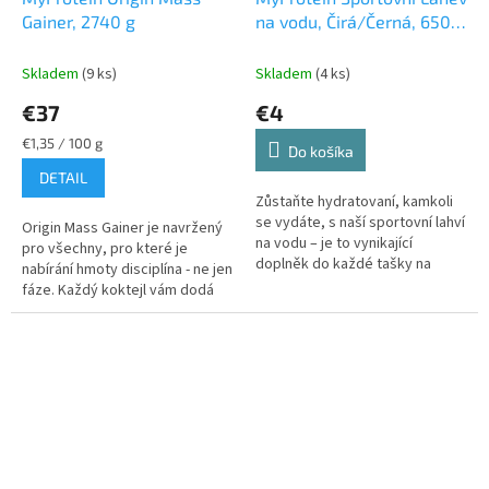
Gainer, 2740 g
na vodu, Čirá/Černá, 650
ml
Skladem
(9 ks)
Skladem
(4 ks)
€37
€4
Jednotková
€1,35 / 100 g
Do košíka
cena:
DETAIL
Zůstaňte hydratovaní, kamkoli
se vydáte, s naší sportovní lahví
Origin Mass Gainer je navržený
na vodu – je to vynikající
pro všechny, pro které je
doplněk do každé tašky na
nabírání hmoty disciplína - ne jen
cvičení nebo do batohu, který
fáze. Každý koktejl vám dodá
vám pomůže zahnat žízeň.
1000 kalorií s 50 g vysoce
kvalitních bílkovin a...