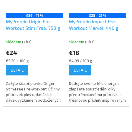
€29
–17 %
€23
–21 %
MyProtein Origin Pre-
MyProtein Impact Pre-
Workout Stim Free, 750 g
Workout Marvel, 440 g
Skladem
(7 ks)
Skladem
(9 ks)
€24
€18
Jednotková
Jednotková
€3,20 / 100 g
€4,09 / 100 g
cena:
cena:
DETAIL
DETAIL
Zažijte sílu přípravku Origin
Dodejte svému tělu energii a
Stim-Free Pre-Workout. Účinný
zlepšete soustředění díky
přípravek plný optimálních
předtréninkovému přípravku s
dávek výzkumem podložených
třešňovou příchutí inspirovaným
složek s nulovým obsahem
Deadpoolem nebo dejte
kofeinu. Náš silný nakopávač
průchod své divokosti s
jsme...
přípravkem...