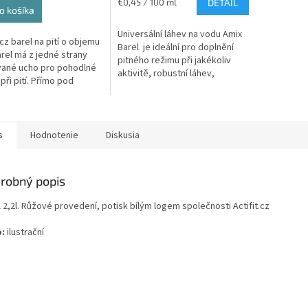
Jednotková
€0,45 / 100 ml
DETAIL
o košíka
cena:
Universální láhev na vodu Amix
.cz barel na pití o objemu
Barel je ideální pro doplnění
Barel má z jedné strany
pitného režimu při jakékoliv
vané ucho pro pohodlné
aktivitě, robustní láhev,
při pití. Přímo pod
pohodlné držadlo, nerezové
 je silikonové těsnění,
víčko.
zamezuje vytékání...
s
Hodnotenie
Diskusia
robný popis
 2,2l. Růžové provedení, potisk bílým logem společnosti Actifit.cz
:
ilustrační