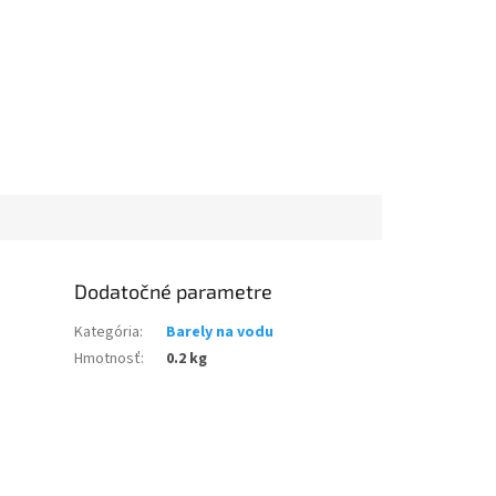
Dodatočné parametre
Kategória
:
Barely na vodu
Hmotnosť
:
0.2 kg