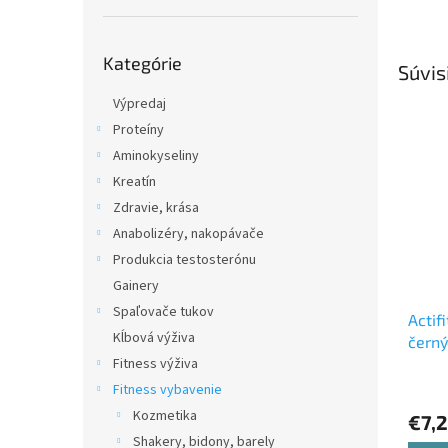
Preskočiť
Kategórie
kategórie
Súvis
Výpredaj
Proteíny
Aminokyseliny
Kreatín
Zdravie, krása
Anabolizéry, nakopávače
Produkcia testosterónu
Gainery
Spaľovače tukov
Actifi
Kĺbová výživa
černý
Fitness výživa
Fitness vybavenie
Kozmetika
€7,
Shakery, bidony, barely