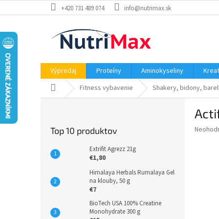
Prejsť
+420 731 489 074
info@nutrimax.sk
na
obsah
Výpredaj
Proteíny
Aminokyseliny
Kreat
Domov
Fitness vybavenie
Shakery, bidony, barel
B
Acti
o
č
Priemer
Neohod
Top 10 produktov
n
hodnote
ý
produkt
Extrifit Agrezz 21g
p
je
€1,80
0,0
a
Himalaya Herbals Rumalaya Gel
z
n
na klouby, 50 g
5
e
€7
hviezdič
l
BioTech USA 100% Creatine
Monohydrate 300 g