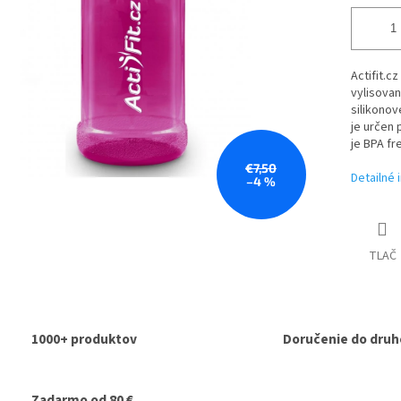
Actifit.cz
vylisovan
silikonov
je určen 
je BPA fr
€7,50
Detailné 
–4 %
TLAČ
1000+ produktov
Doručenie do druh
Zadarmo od 80 €