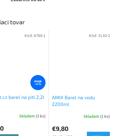
iaci tovar
Kód:
6786-1
Kód:
3130-2
€7,50
–4 %
t.cz barel na pití 2,2l
AMIX Barel na vodu
2200ml
Skladem
(3 ks)
Skladem
(1 ks)
20
€9,80