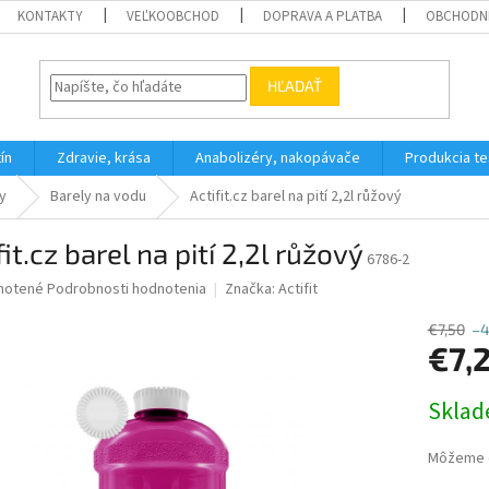
KONTAKTY
VEĽKOOBCHOD
DOPRAVA A PLATBA
OBCHODN
HĽADAŤ
ín
Zdravie, krása
Anabolizéry, nakopávače
Produkcia t
y
Barely na vodu
Actifit.cz barel na pití 2,2l růžový
fit.cz barel na pití 2,2l růžový
6786-2
né
notené
Podrobnosti hodnotenia
Značka:
Actifit
nie
u
€7,50
–
€7,
Jednotk
Skla
cena:
iek.
Môžeme d