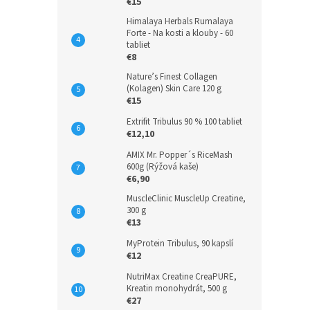
€15
Himalaya Herbals Rumalaya
Forte - Na kosti a klouby - 60
tabliet
€8
Nature’s Finest Collagen
(Kolagen) Skin Care 120 g
€15
Extrifit Tribulus 90 % 100 tabliet
€12,10
AMIX Mr. Popper´s RiceMash
600g (Rýžová kaše)
€6,90
MuscleClinic MuscleUp Creatine,
300 g
€13
MyProtein Tribulus, 90 kapslí
€12
NutriMax Creatine CreaPURE,
Kreatin monohydrát, 500 g
€27