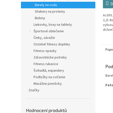
D
Barely na vodu
Shakery na proteiny
Actifit
Bidony
2,2l. 
Liekovky, boxy na tablety
vyliso
držení 
Športové oblečenie
víčkem
Činky, závažie
které 
Ostatné fitness doplnky
Popi
Fitness opasky
Zdravotnícke potreby
Fitness rukavice
Pod
Švihadlá, expandery
Barel
Podložky na cvičenie
Masážne pomôcky
Foto
Značky
Hodnocení produktů