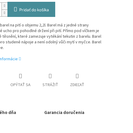
Pridať do košíka
 barel na pití o objemu 2,2l. Barel má z jedné strany
é ucho pro pohodlné držení při pití. Přímo pod víčkem je
é těsnění, které zamezuje vytékání tekutin z barelu. Barel
pro studené nápoje a není odolný vůči mytí v myčce. Barel
ee.
informácie
OPÝTAŤ SA
STRÁŽIŤ
ZDIEĽAŤ
ého dňa
Garancia doručenia