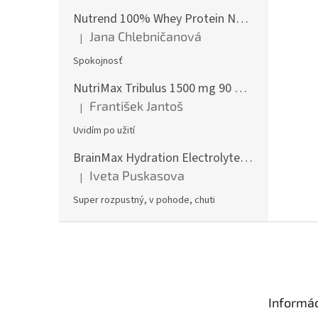
Nutrend 100% Whey Protein NEW 2250 g
Jana Chlebničanová
|
Hodnotenie produktu je 5 z 5 hviezdičiek.
Spokojnosť
NutriMax Tribulus 1500 mg 90 %, Kotvičník, Extra silný, 90 tablet
František Jantoš
|
Hodnotenie produktu je 5 z 5 hviezdičiek.
Uvidím po užití
BrainMax Hydration Electrolytes, Hydratační elektrolyty, Citrón, 300 g
Iveta Puskasova
|
Hodnotenie produktu je 5 z 5 hviezdičiek.
Super rozpustný, v pohode, chuti
Z
á
p
ä
t
Informác
i