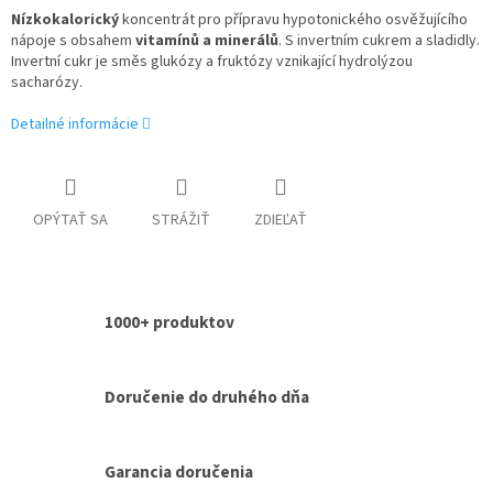
Nízkokalorický
koncentrát pro přípravu hypotonického osvěžujícího
nápoje s obsahem
vitamínů a minerálů
. S invertním cukrem a sladidly.
Invertní cukr je směs glukózy a fruktózy vznikající hydrolýzou
sacharózy.
Detailné informácie
OPÝTAŤ SA
STRÁŽIŤ
ZDIEĽAŤ
1000+ produktov
Doručenie do druhého dňa
Garancia doručenia