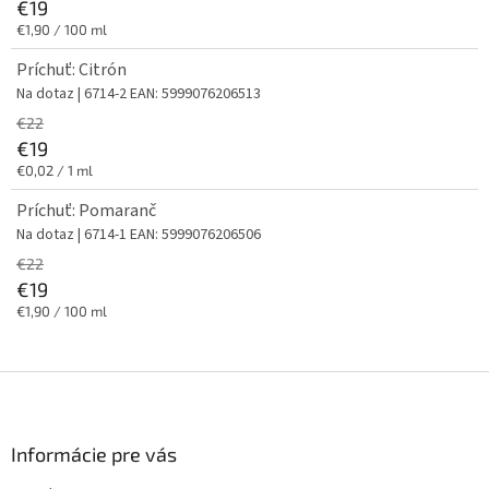
€19
Jednotková
€1,90 / 100 ml
cena:
Príchuť: Citrón
Na dotaz
| 6714-2
EAN:
5999076206513
€22
€19
Jednotková
€0,02 / 1 ml
cena:
Príchuť: Pomaranč
Na dotaz
| 6714-1
EAN:
5999076206506
€22
€19
Jednotková
€1,90 / 100 ml
cena:
Z
á
p
ä
Informácie pre vás
t