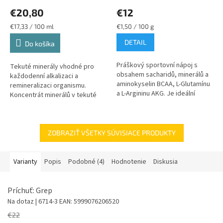
€20,80
€12
Jednotková
Jednotková
€17,33 / 100 ml
€1,50 / 100 g
cena:
cena:
DETAIL
Do košíka
Práškový sportovní nápoj s
Tekuté minerály vhodné pro
obsahem sacharidů, minerálů a
každodenní alkalizaci a
aminokyselin BCAA, L-Glutamínu
remineralizaci organismu.
a L-Argininu AKG. Je ideální
Koncentrát minerálů v tekuté
zejména pro použití po
formě je určen pro ty, kteří
fyzickém výkon
chtějí pokrýt svůj denní příjem
minerálů a...
ZOBRAZIŤ VŠETKY SÚVISIACE PRODUKTY
Varianty
Popis
Podobné (4)
Hodnotenie
Diskusia
Príchuť: Grep
Na dotaz
| 6714-3
EAN:
5999076206520
€22