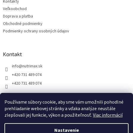
Kontakty
i
Veľkoobchod
e
Doprava a platba
Obchodné podmienky
Podmienky ochrany osobných údajov
Kontakt
info
@
nutrimax.sk
+420 731 489 074
+420 731 489 074
Používame súbory cookie, aby sme vám umožnili pohodlné
prehliadanie webovej stránky a vďaka analýze neustále
Vytvoril Shoptet
zlepšovali jej funkcie, výkon a použiteľnosť.
Viac informácií
Copyright 2026
Nutrimax.sk
. Všetky práva vyhradené.
Nastavenie