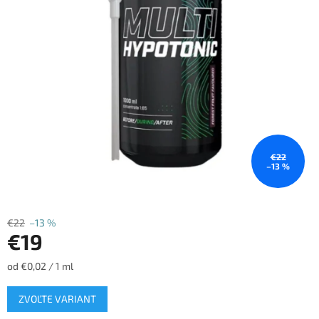
€22
–13 %
€22
–13 %
€19
Jednotková
od €0,02 / 1 ml
cena:
ZVOĽTE VARIANT