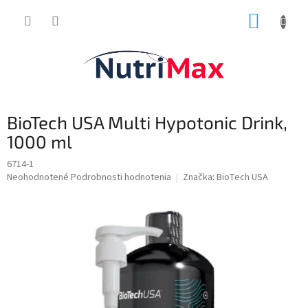
Prejsť
NÁKUP
na
obsah
KOŠÍK
BioTech USA Multi Hypotonic Drink,
1000 ml
6714-1
Priemerné
Neohodnotené
Podrobnosti hodnotenia
Značka:
BioTech USA
hodnotenie
produktu
je
0,0
z
5
hviezdičiek.