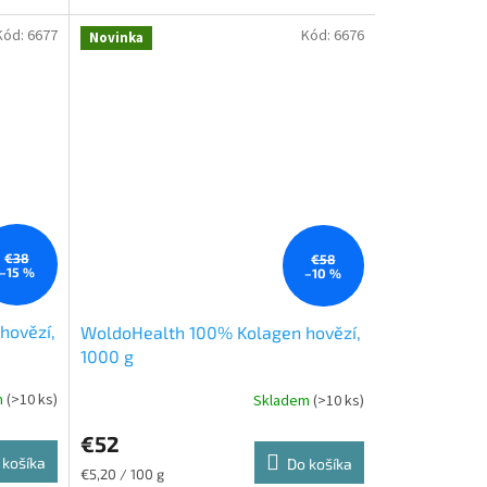
Tento...
Kód:
6677
Kód:
6676
Novinka
€38
€58
–15 %
–10 %
hovězí,
WoldoHealth 100% Kolagen hovězí,
1000 g
m
(>10 ks)
Skladem
(>10 ks)
€52
 košíka
Do košíka
Jednotková
€5,20 / 100 g