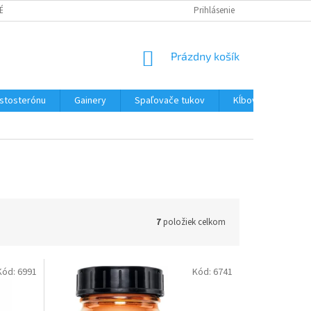
É PODMIENKY
PODMIENKY OCHRANY OSOBNÝCH ÚDAJOV
Prihlásenie
NÁKUPNÝ
Prázdny košík
KOŠÍK
estosterónu
Gainery
Spaľovače tukov
Kĺbová výživa
7
položiek celkom
Kód:
6991
Kód:
6741