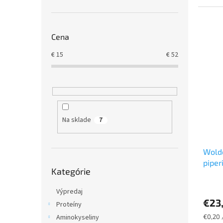
lidské t
Cena
€
15
€
52
Na sklade
7
Wold
Preskočiť
piper
Kategórie
kategórie
Výpredaj
€23
Proteíny
Jednot
Aminokyseliny
€0,20 