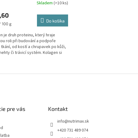
Skladem
(>10 ks)
,60
Do košíka
ková
/ 100 g
n je druh proteinu, který hraje
tou roli při budování a podpoře
tkání, od kostí a chrupavek po kůži,
 nehty či trávicí systém. Kolagen si
e...
O
v
l
á
d
a
c
i
ie pre vás
Kontakt
e
p
info
@
nutrimax.sk
r
od
+420 731 489 074
v
latba
k