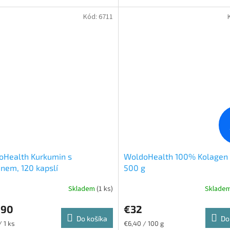
ělo. V...
Vitamín...
Kód:
6711
oHealth Kurkumin s
WoldoHealth 100% Kolagen 
inem, 120 kapslí
500 g
Skladem
(1 ks)
Sklade
,90
€32
Do košíka
Do
ková
Jednotková
/ 1 ks
€6,40 / 100 g