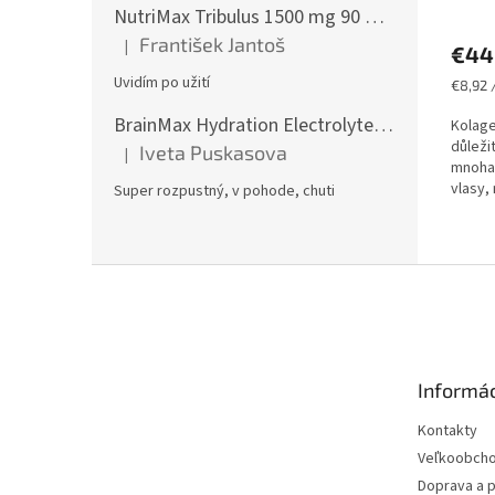
NutriMax Tribulus 1500 mg 90 %, Kotvičník, Extra silný, 90 tablet
František Jantoš
|
€44
Hodnotenie produktu je 5 z 5 hviezdičiek.
Uvidím po užití
Jednot
€8,92 
cena:
BrainMax Hydration Electrolytes, Hydratační elektrolyty, Citrón, 300 g
Kolage
důleži
Iveta Puskasova
|
Hodnotenie produktu je 5 z 5 hviezdičiek.
mnoha 
vlasy,
Super rozpustný, v pohode, chuti
můžem
Z
á
p
ä
t
Informác
i
e
Kontakty
Veľkoobch
Doprava a p