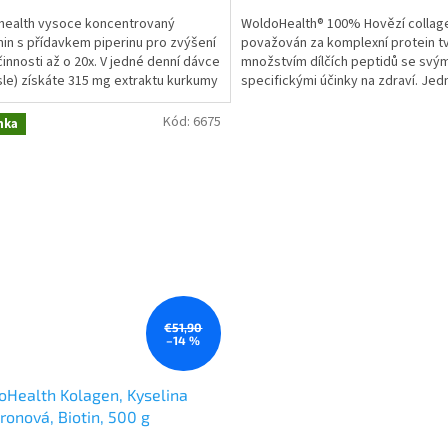
cena:
health vysoce koncentrovaný
WoldoHealth® 100% Hovězí collage
in s přídavkem piperinu pro zvýšení
považován za komplexní protein t
činnosti až o 20x. V jedné denní dávce
množstvím dílčích peptidů se svým
sle) získáte 315 mg extraktu kurkumy
specifickými účinky na zdraví. Jed
 299 mg...
tedy o nejhojnější a...
Kód:
6675
nka
€51,90
–14 %
Health Kolagen, Kyselina
ronová, Biotin, 500 g