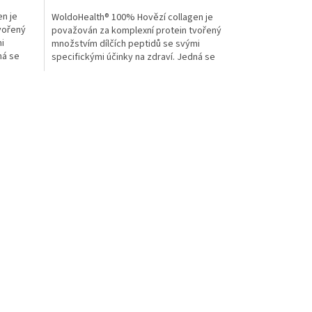
cena:
n je
WoldoHealth® 100% Hovězí collagen je
vořený
považován za komplexní protein tvořený
i
množstvím dílčích peptidů se svými
ná se
specifickými účinky na zdraví. Jedná se
tedy o nejhojnější a...