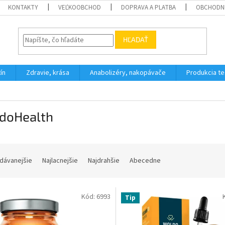
KONTAKTY
VEĽKOOBCHOD
DOPRAVA A PLATBA
OBCHODN
HĽADAŤ
ín
Zdravie, krása
Anabolizéry, nakopávače
Produkcia t
doHealth
dávanejšie
Najlacnejšie
Najdrahšie
Abecedne
Kód:
6993
Tip