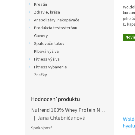
cena:
Kreatín
Woldo
Zdravie, krása
kurkum
jeho ú
Anabolizéry, nakopávače
(1 kap
Produkcia testosterónu
z toho
Gainery
Novi
Spaľovače tukov
Kĺbová výživa
Fitness výživa
Fitness vybavenie
Značky
Hodnocení produktů
Nutrend 100% Whey Protein NEW 2250 g
Jana Chlebničanová
|
Woldo
Hodnotenie produktu je 5 z 5 hviezdičiek.
hyalu
Spokojnosť