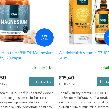
€25
–6 %
oHealth Hořčík Tri-Magnesium
WoldoHealth Vitamín D3 100
át, 120 kapslí
50 ml
Skladem
(3 ks)
Skla
,50
€15,40
Do košíka
Do
ková
Jednotková
/ 1 ks
€0,31 / 1 ml
cena:
ealth 100 % hořčík ve formě vysoce
Doplněk stravy Vitamín D3 1.000 I.
ho tri-magnesium dicitrátu. Tato
udržet normální stav zubů a kostí, 
se vyznačuje maximální biologickou
k udržení normální činnosti svalů a
ností a skvělou vstřebatelností pro
ovlivňuje funkci imunitního systém