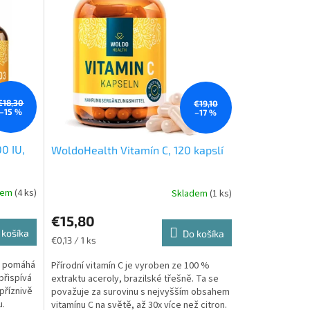
€18,30
€19,10
–15 %
–17 %
0 IU,
WoldoHealth Vitamín C, 120 kapslí
dem
(4 ks)
Skladem
(1 ks)
€15,80
 košíka
Do košíka
Jednotková
€0,13 / 1 ks
cena:
E. pomáhá
Přírodní vitamín C je vyroben ze 100 %
přispívá
extraktu aceroly, brazilské třešně. Ta se
 příznivě
považuje za surovinu s nejvyšším obsahem
u.
vitamínu C na světě, až 30x více než citron.