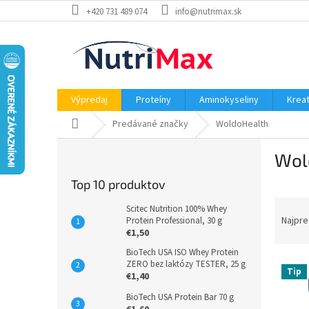
Prejsť
+420 731 489 074
info@nutrimax.sk
na
obsah
Výpredaj
Proteíny
Aminokyseliny
Kreat
Domov
Predávané značky
WoldoHealth
B
Wol
o
č
Top 10 produktov
n
R
ý
Scitec Nutrition 100% Whey
a
p
Najpre
Protein Professional, 30 g
€1,50
d
a
e
n
BioTech USA ISO Whey Protein
V
n
ZERO bez laktózy TESTER, 25 g
e
Tip
€1,40
ý
i
l
p
e
BioTech USA Protein Bar 70 g