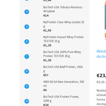
i
p
€1,60
s
r
BioTech USA Tribulus Maximus
p
o
90 tabliet
r
€14
d
o
u
MyProtein Clear Whey Isolate 25
d
k
g
€1,50
u
t
k
o
MyProtein Impact Whey Protein
TESTER 25 g
t
v
€1,20
o
Wold
v
BioTech USA 100% Pure Whey
Protein TESTER 28 g
dicitr
€1,20
BioTech USA Beef Protein, 1816
g
€23
€57
AMIX BCAA New Generation, 500
Jednot
€0,20 
ml
cena:
€6
Woldoh
účinné
BioTech USA Protein Power,
forma 
1000 g
dostup
€24