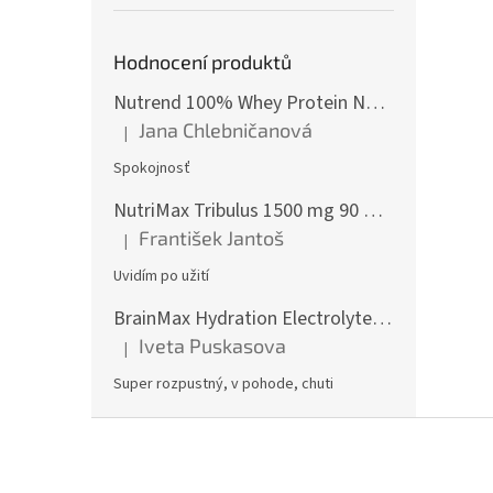
Hodnocení produktů
Nutrend 100% Whey Protein NEW 2250 g
Jana Chlebničanová
|
Hodnotenie produktu je 5 z 5 hviezdičiek.
Spokojnosť
NutriMax Tribulus 1500 mg 90 %, Kotvičník, Extra silný, 90 tablet
František Jantoš
|
Hodnotenie produktu je 5 z 5 hviezdičiek.
Uvidím po užití
BrainMax Hydration Electrolytes, Hydratační elektrolyty, Citrón, 300 g
Iveta Puskasova
|
Hodnotenie produktu je 5 z 5 hviezdičiek.
Super rozpustný, v pohode, chuti
Z
á
p