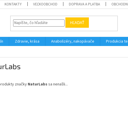
KONTAKTY
VEĽKOOBCHOD
DOPRAVA A PLATBA
OBCHODN
HĽADAŤ
ín
Zdravie, krása
Anabolizéry, nakopávače
Produkcia t
urLabs
produkty značky
NaturLabs
sa nenašli...