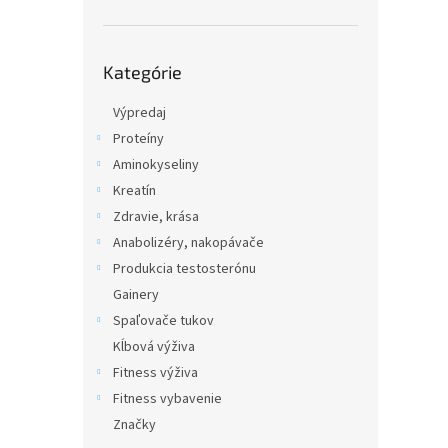
Preskočiť
Kategórie
kategórie
Výpredaj
Proteíny
Aminokyseliny
Kreatín
Zdravie, krása
Anabolizéry, nakopávače
Produkcia testosterónu
Gainery
Spaľovače tukov
Kĺbová výživa
Fitness výživa
Fitness vybavenie
Značky