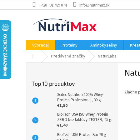
Prejsť
+420 731 489 074
info@nutrimax.sk
na
obsah
Výpredaj
Proteíny
Aminokyseliny
Kreat
Domov
Predávané značky
NaturLabs
B
Nat
o
č
Top 10 produktov
n
Žiadne 
ý
Scitec Nutrition 100% Whey
p
Protein Professional, 30 g
€1,50
a
n
BioTech USA ISO Whey Protein
ZERO bez laktózy TESTER, 25 g
e
€1,40
l
BioTech USA Protein Bar 70 g