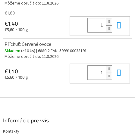
Môžeme doručiť do:
11.8.2026
€1,60
Do 
€1,40
Jednotková
€5,60 / 100 g
cena:
Příchuť: Červené ovoce
Skladem
(>10 ks)
| 6880-2
EAN:
5999100033191
Môžeme doručiť do:
11.8.2026
Do 
€1,40
Jednotková
€5,60 / 100 g
cena:
Z
á
p
ä
Informácie pre vás
t
Kontakty
i