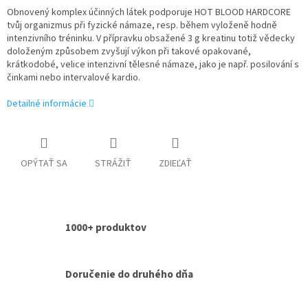
Obnovený komplex účinných látek podporuje HOT BLOOD HARDCORE
tvůj organizmus při fyzické námaze, resp. během vyloženě hodně
intenzivního tréninku. V přípravku obsažené 3 g kreatinu totiž vědecky
doloženým způsobem zvyšují výkon při takové opakované,
krátkodobé, velice intenzivní tělesné námaze, jako je např. posilování s
činkami nebo intervalové kardio.
Detailné informácie
OPÝTAŤ SA
STRÁŽIŤ
ZDIEĽAŤ
1000+ produktov
Doručenie do druhého dňa