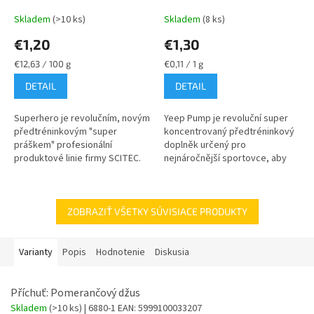
Skladem
(>10 ks)
Skladem
(8 ks)
€1,20
€1,30
Jednotková
Jednotková
€12,63 / 100 g
€0,11 / 1 g
cena:
cena:
DETAIL
DETAIL
Superhero je revolučním, novým
Yeep Pump je revoluční super
předtréninkovým "super
koncentrovaný předtréninkový
práškem" profesionální
doplněk určený pro
produktové linie firmy SCITEC.
nejnáročnější sportovce, aby
Obsahuje dříve nepoužívané
posunuli své intenzivní tréninky
účinné látky, mezi nimi
na další úroveň.
patentované...
ZOBRAZIŤ VŠETKY SÚVISIACE PRODUKTY
Varianty
Popis
Hodnotenie
Diskusia
Příchuť: Pomerančový džus
Skladem
(>10 ks)
| 6880-1
EAN:
5999100033207