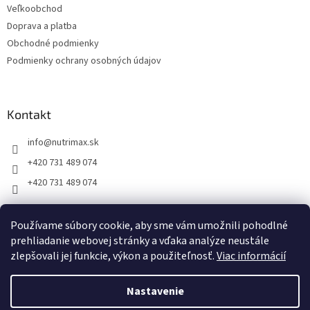
Veľkoobchod
e
Doprava a platba
Obchodné podmienky
Podmienky ochrany osobných údajov
Kontakt
info
@
nutrimax.sk
+420 731 489 074
+420 731 489 074
Používame súbory cookie, aby sme vám umožnili pohodlné
prehliadanie webovej stránky a vďaka analýze neustále
Vytvoril Shoptet
zlepšovali jej funkcie, výkon a použiteľnosť.
Viac informácií
Copyright 2026
Nutrimax.sk
. Všetky práva vyhradené.
Nastavenie