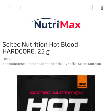
Prejsť
NÁKUP
na
obsah
KOŠÍK
Scitec Nutrition Hot Blood
HARDCORE, 25 g
6880-1
Priemerné
Neohodnotené
Podrobnosti hodnotenia
Značka:
Scitec Nutrition
hodnotenie
produktu
je
0,0
z
5
hviezdičiek.