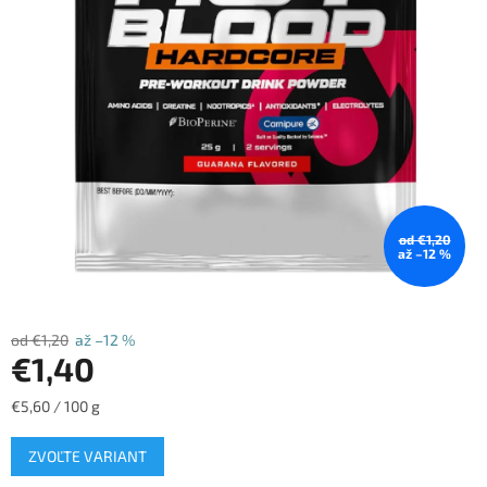
od €1,20
až –12 %
od €1,20
až –12 %
€1,40
Jednotková
€5,60 / 100 g
cena:
ZVOĽTE VARIANT