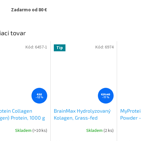
Zadarmo od 80 €
iaci tovar
Kód:
6457-1
Kód:
6974
Tip
€32
€31,40
–12 %
–11 %
tein Collagen
BrainMax Hydrolyzovaný
MyProtei
gen) Protein, 1000 g
Kolagen, Grass-fed
Powder -
Collagen, 400 g
prášku
Skladem
(>10 ks)
Skladem
(2 ks)