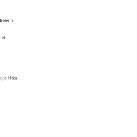
. Během
tví
jící látka