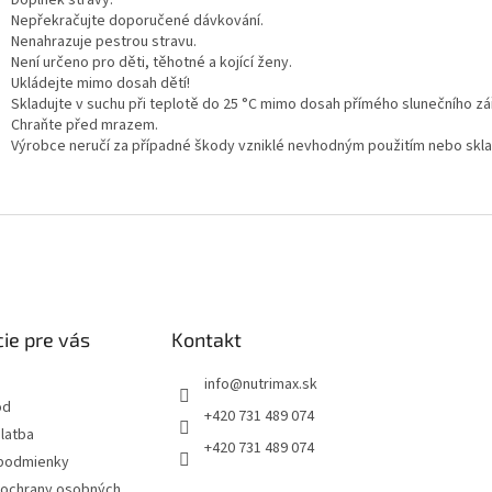
Nepřekračujte doporučené dávkování.
Nenahrazuje pestrou stravu.
Není určeno pro děti, těhotné a kojící ženy.
Ukládejte mimo dosah dětí!
Skladujte v suchu při teplotě do 25 °C mimo dosah přímého slunečního zá
Chraňte před mrazem.
Výrobce neručí za případné škody vzniklé nevhodným použitím nebo skl
ie pre vás
Kontakt
info
@
nutrimax.sk
od
+420 731 489 074
latba
+420 731 489 074
podmienky
ochrany osobných