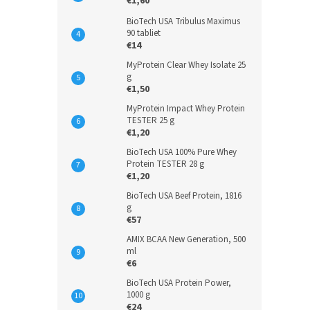
€1,60
BioTech USA Tribulus Maximus
90 tabliet
€14
MyProtein Clear Whey Isolate 25
g
€1,50
MyProtein Impact Whey Protein
TESTER 25 g
€1,20
BioTech USA 100% Pure Whey
Protein TESTER 28 g
€1,20
BioTech USA Beef Protein, 1816
g
€57
AMIX BCAA New Generation, 500
ml
€6
BioTech USA Protein Power,
1000 g
€24