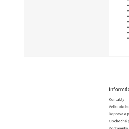
Z
á
p
ä
t
Informác
i
e
Kontakty
Veľkoobch
Doprava a p
Obchodné 
Podmienky 