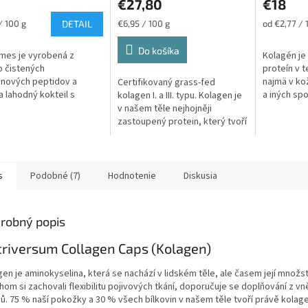
€27,80
€18
ková
Jednotková
Jednotková
/ 100 g
DETAIL
€6,95 / 100 g
od €2,77 / 
cena:
cena:
Do košíka
mes je vyrobená z
Kolagén je 
 čistených
proteín v t
nových peptidov a
najmä v ko
Certifikovaný grass-fed
a lahodný kokteil s
a iných spo
kolagen I. a III. typu. Kolagen je
om najmenej 90 %
Hladina pr
v našem těle nejhojněji
vín. Pomôže vám
začína veko
zastoupený protein, který tvoří
hnuť požadovaný denný
30% všech bílkovin. Kolagen je
..
obsažen v kostech,...
s
Podobné (7)
Hodnotenie
Diskusia
robný popis
riversum Collagen Caps (Kolagen)
en je aminokyselina, která se nachází v lidském těle, ale časem její množst
om si zachovali flexibilitu pojivových tkání, doporučuje se doplňování z vn
jů. 75 % naší pokožky a 30 % všech bílkovin v našem těle tvoří právě kolag