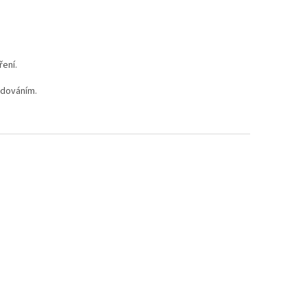
ření.
adováním.