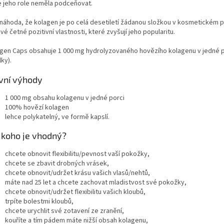
e jeho role neměla podceňovat.
 náhoda, že kolagen je po celá desetiletí žádanou složkou v kosmetickém 
vé četné pozitivní vlastnosti, které zvyšují jeho popularitu.
agen Caps obsahuje 1 000 mg hydrolyzovaného hovězího kolagenu v jedné p
ky).
vní výhody
1 000 mg obsahu kolagenu v jedné porci
100% hovězí kolagen
lehce polykatelný, ve formě kapslí.
 koho je vhodný?
chcete obnovit flexibilitu/pevnost vaší pokožky,
chcete se zbavit drobných vrásek,
chcete obnovit/udržet krásu vašich vlasů/nehtů,
máte nad 25 let a chcete zachovat mladistvost své pokožky,
chcete obnovit/udržet flexibilitu vašich kloubů,
trpíte bolestmi kloubů,
chcete urychlit své zotavení ze zranění,
kouříte a tím pádem máte nižší obsah kolagenu,