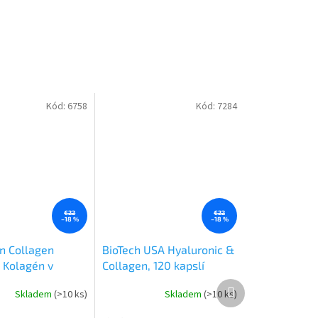
Kód:
6758
Kód:
7284
€22
€22
–18 %
–18 %
n Collagen
BioTech USA Hyaluronic &
 Kolagén v
Collagen, 120 kapslí
Ďalší
Skladem
(>10 ks)
Skladem
(>10 ks)
produkt