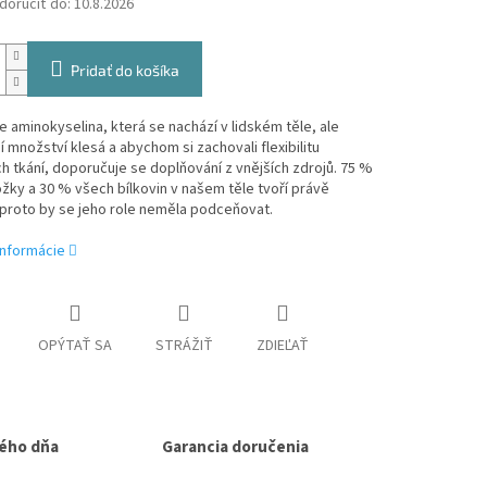
oručiť do:
10.8.2026
Pridať do košíka
e aminokyselina, která se nachází v lidském těle, ale
í množství klesá a abychom si zachovali flexibilitu
h tkání, doporučuje se doplňování z vnějších zdrojů. 75 %
žky a 30 % všech bílkovin v našem těle tvoří právě
proto by se jeho role neměla podceňovat.
informácie
OPÝTAŤ SA
STRÁŽIŤ
ZDIEĽAŤ
ého dňa
Garancia doručenia