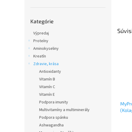
Preskočiť
Kategórie
kategórie
Súvis
Výpredaj
Proteíny
Aminokyseliny
Kreatín
Zdravie, krása
Antioxidanty
Vitamín B
Vitamín C
Vitamín E
Podpora imunity
MyPro
Multivitamíny a multiminerály
(Kola
Podpora spánku
Ashwagandha