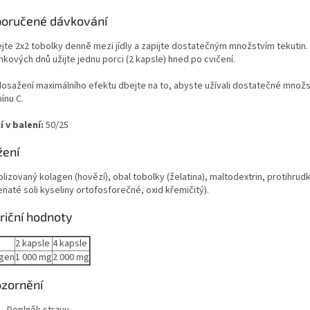
oručené dávkování
ejte 2x2 tobolky denně mezi jídly a zapijte dostatečným množstvím tekutin
nkových dnů užijte jednu porci (2 kapsle) hned po cvičení.
dosažení maximálního efektu dbejte na to, abyste užívali dostatečné množs
ínu C.
í v balení:
50/25
žení
lizovaný kolagen (hovězí), obal tobolky (želatina), maltodextrin, protihrudku
naté soli kyseliny ortofosforečné, oxid křemičitý).
riční hodnoty
2 kapsle
4 kapsle
gen
1 000 mg
2 000 mg
zornění
Doplněk stravy.