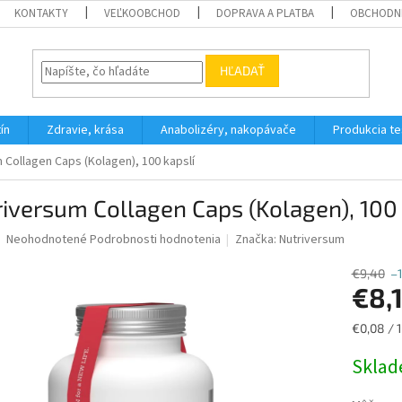
KONTAKTY
VEĽKOOBCHOD
DOPRAVA A PLATBA
OBCHODN
HĽADAŤ
ín
Zdravie, krása
Anabolizéry, nakopávače
Produkcia t
 Collagen Caps (Kolagen), 100 kapslí
iversum Collagen Caps (Kolagen), 100 
Priemerné
Neohodnotené
Podrobnosti hodnotenia
Značka:
Nutriversum
hodnotenie
produktu
€9,40
–
je
€8,
0,0
z
Jednotk
€0,08 / 1
5
cena:
hviezdičiek.
Skla