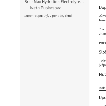
BrainMax Hydration Electrolytes, Hydratační elektrolyty, Citrón, 300 g
Dop
Iveta Puskasova
|
Hodnotenie produktu je 5 z 5 hviezdičiek.
Užív
Super rozpustný, v pohode, chuti
tréni
Pro 
vitam
Porc
Slo
hydro
(vápe
Nut
Kola
Upo