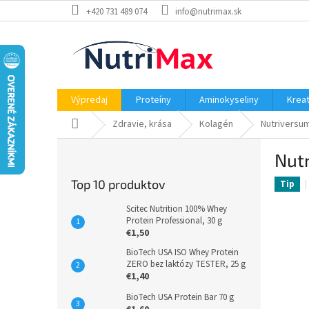
Prejsť
+420 731 489 074
info@nutrimax.sk
na
obsah
Výpredaj
Proteíny
Aminokyseliny
Kreat
Domov
Zdravie, krása
Kolagén
Nutriversum
B
Nutr
o
č
Top 10 produktov
Tip
n
ý
Scitec Nutrition 100% Whey
p
Protein Professional, 30 g
€1,50
a
n
BioTech USA ISO Whey Protein
ZERO bez laktózy TESTER, 25 g
e
€1,40
l
BioTech USA Protein Bar 70 g