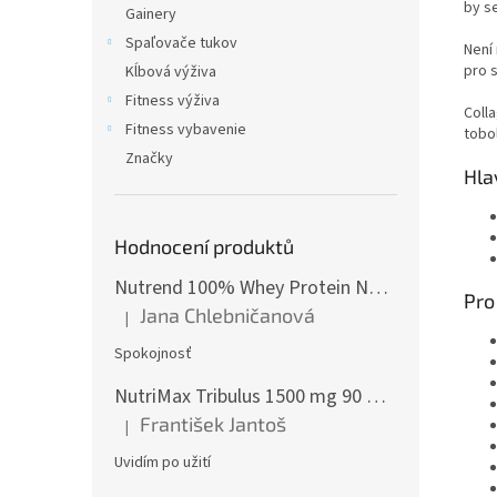
by s
Gainery
Spaľovače tukov
Není
pro s
Kĺbová výživa
Fitness výživa
Coll
Fitness vybavenie
tobol
Značky
Hla
Hodnocení produktů
Nutrend 100% Whey Protein NEW 2250 g
Pro
Jana Chlebničanová
|
Hodnotenie produktu je 5 z 5 hviezdičiek.
Spokojnosť
NutriMax Tribulus 1500 mg 90 %, Kotvičník, Extra silný, 90 tablet
František Jantoš
|
Hodnotenie produktu je 5 z 5 hviezdičiek.
Uvidím po užití