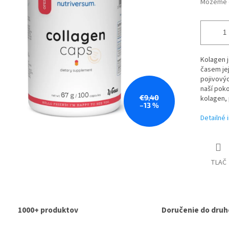
Môžeme d
Kolagen j
časem jej
pojivovýc
naší poko
€9,40
kolagen, 
–13 %
Detailné 
TLAČ
1000+ produktov
Doručenie do druh