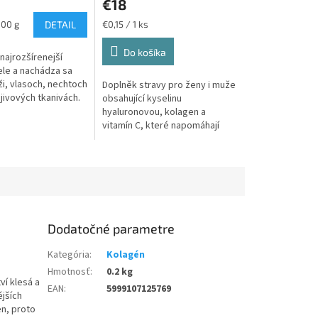
€18
Jednotková
100 g
DETAIL
€0,15 / 1 ks
cena:
Do košíka
najrozšírenejší
ele a nachádza sa
ži, vlasoch, nechtoch
Doplněk stravy pro ženy i muže
jivových tkanivách.
obsahující kyselinu
irodzeného kolagénu
hyaluronovou, kolagen a
m klesať, a práve...
vitamín C, které napomáhají
udržení zdravé pokožky a
podporují její přirozenou
pružnost.Hydrolyzovaný...
Dodatočné parametre
Kategória
:
Kolagén
Hmotnosť
:
0.2 kg
ví klesá a
EAN
:
5999107125769
ějších
en, proto