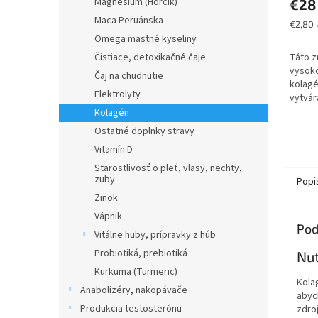
Magnesium (Horčík)
€28
Maca Peruánska
Jednot
€2,80 
cena:
Omega mastné kyseliny
Čistiace, detoxikačné čaje
Táto z
vysoko
Čaj na chudnutie
kolagé
Elektrolyty
vytvár
obsah
Kolagén
bielko
Ostatné doplnky stravy
dosia
Vitamín D
príjem.
Starostlivosť o pleť, vlasy, nechty,
zuby
Popi
Zinok
Vápnik
Pod
Vitálne huby, prípravky z húb
Probiotiká, prebiotiká
Nut
Kurkuma (Turmeric)
Kolag
Anabolizéry, nakopávače
abych
Produkcia testosterónu
zdro