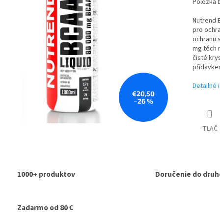
Položka 
Nutrend B
pro ochra
ochranu s
mg těch n
čisté krys
přídavkem
Detailné 
€20,50
–26 %
TLAČ
1000+ produktov
Doručenie do druh
Zadarmo od 80 €