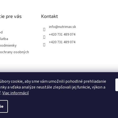
ie pre vás
Kontakt
info
@
nutrimax.sk
od
+420 731 489 074
latba
+420 731 489 074
podmienky
ochrany osobných
úbory cookie, aby sme vám umožnili pohodlné prehliadanie
nky a vďaka analýze neustále zlepšovali jej funkcie, výkon a
ť.
Viac informácií
ie