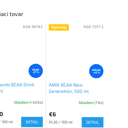
iaci tovar
Kód:
5674-1
Kód:
7157-2
Výpredaj
€1,80
€10,40
–27 %
–42 %
ands BCAA Drink
AMIX BCAA New
ml
Generation, 500 ml
Skladem
(>10 ks)
Skladem
(7 ks)
30
€6
ková
/ 100 ml
DETAIL
Jednotková
€1,20 / 100 ml
DETAIL
cena: