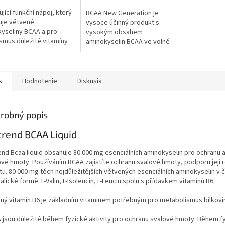
jící funkční nápoj, který
BCAA New Generation je
uje větvené
vysoce účinný produkt s
yseliny BCAA a pro
vysokým obsahem
smus důležité vitamíny
aminokyselin BCAA ve volné
i B12, kyselinu
formě, doplněný o L-Citrulin
henovou a biotin v téměř
malát, Taurin, Beta-Alanin
h dávkách v...
(Carnosyn) a DMG.
s
Hodnotenie
Diskusia
robný popis
rend BCAA Liquid
end Bcaa liquid obsahuje 80 000 mg esenciálních aminokyselin pro ochranu 
ové hmoty. Používáním BCAA zajistíte ochranu svalové hmoty, podporu její
tu. 80 000 mg těch nejdůležitějších větvených esenciálních aminokyselin v č
alické formě: L-Valin, L-Isoleucin, L-Leucin spolu s přídavkem vitamínů B6.
aný vitamín B6 je základním vitaminem potřebným pro metabolismus bílkovi
 jsou důležité během fyzické aktivity pro ochranu svalové hmoty. Během f