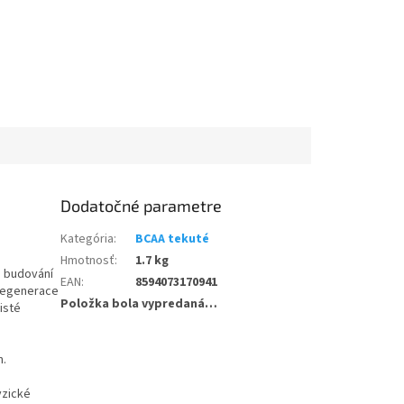
Dodatočné parametre
Kategória
:
BCAA tekuté
Hmotnosť
:
1.7 kg
a budování
EAN
:
8594073170941
 regenerace
Položka bola vypredaná…
isté
n.
yzické