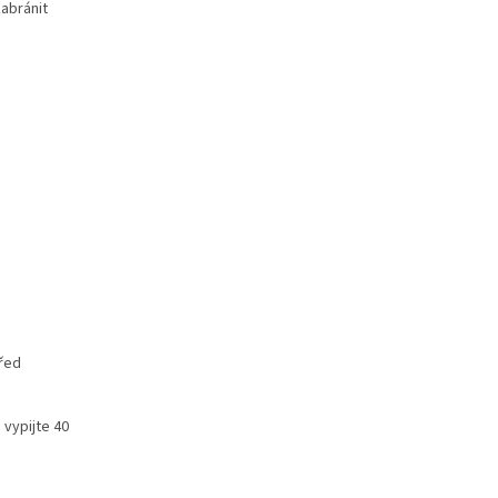
zabránit
m
před
vypijte 40