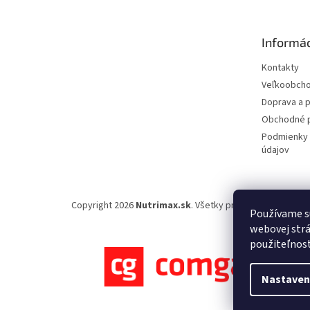
p
ä
t
Informác
i
e
Kontakty
Veľkoobch
Doprava a p
Obchodné 
Podmienky 
údajov
Copyright 2026
Nutrimax.sk
. Všetky práva vyhradené.
Používame s
webovej strá
použiteľnos
Nastaven