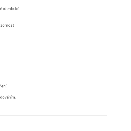
ně identické
ozornost
ření.
adováním.