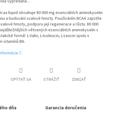
bola vypredaná…
caa liquid obsahuje 80 000 mg esenciálních aminokyselin
nu a budování svalové hmoty. Používáním BCAA zajistíte
valové hmoty, podporu její regenerace a růstu. 80 000
ejdůležitějších větvených esenciálních aminokyselin v
talické formě: L-Valin, L-Isoleucin, L-Leucin spolu s
 vitamínů B6.
informácie
OPÝTAŤ SA
STRÁŽIŤ
ZDIEĽAŤ
ého dňa
Garancia doručenia