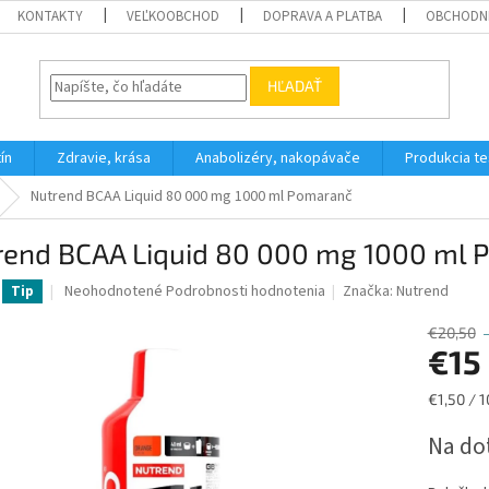
KONTAKTY
VEĽKOOBCHOD
DOPRAVA A PLATBA
OBCHODN
HĽADAŤ
ín
Zdravie, krása
Anabolizéry, nakopávače
Produkcia t
Nutrend BCAA Liquid 80 000 mg 1000 ml Pomaranč
rend BCAA Liquid 80 000 mg 1000 ml 
Priemerné
Neohodnotené
Podrobnosti hodnotenia
Značka:
Nutrend
Tip
hodnotenie
produktu
€20,50
je
€15
0,0
z
Jednotk
€1,50 / 
5
cena:
hviezdičiek.
Na do