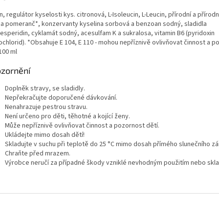
in, regulátor kyselosti kys. citronová, L-Isoleucin, L-Leucin, přírodní a přírod
a pomeranč*, konzervanty kyselina sorbová a benzoan sodný, sladidla
esperidin, cyklamát sodný, acesulfam K a sukralosa, vitamin B6 (pyridoxin
ochlorid). *Obsahuje E 104, E 110 - mohou nepříznivě ovlivňovat činnost a p
100 ml
zornění
Doplněk stravy, se sladidly.
Nepřekračujte doporučené dávkování.
Nenahrazuje pestrou stravu.
Není určeno pro děti, těhotné a kojící ženy.
Může nepříznivě ovlivňovat činnost a pozornost dětí.
Ukládejte mimo dosah dětí!
Skladujte v suchu při teplotě do 25 °C mimo dosah přímého slunečního zá
Chraňte před mrazem.
Výrobce neručí za případné škody vzniklé nevhodným použitím nebo skl