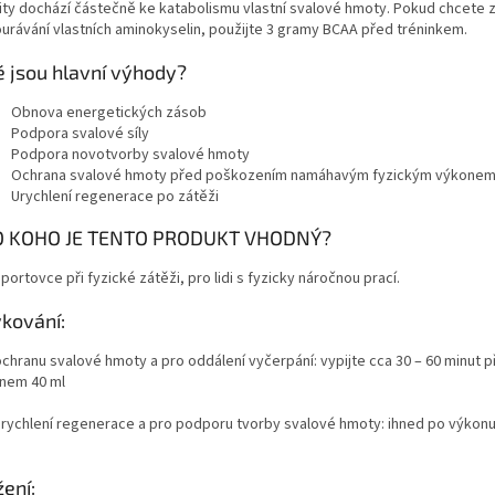
vity dochází částečně ke katabolismu vlastní svalové hmoty. Pokud chcete 
urávání vlastních aminokyselin, použijte 3 gramy BCAA před tréninkem.
é jsou hlavní výhody?
Obnova energetických zásob
Podpora svalové síly
Podpora novotvorby svalové hmoty
Ochrana svalové hmoty před poškozením namáhavým fyzickým výkone
Urychlení regenerace po zátěži
 KOHO JE TENTO PRODUKT VHODNÝ?
portovce při fyzické zátěži, pro lidi s fyzicky náročnou prací.
kování:
ochranu svalové hmoty a pro oddálení vyčerpání: vypijte cca 30 – 60 minut 
nem 40 ml
urychlení regenerace a pro podporu tvorby svalové hmoty: ihned po výkonu 
žení: