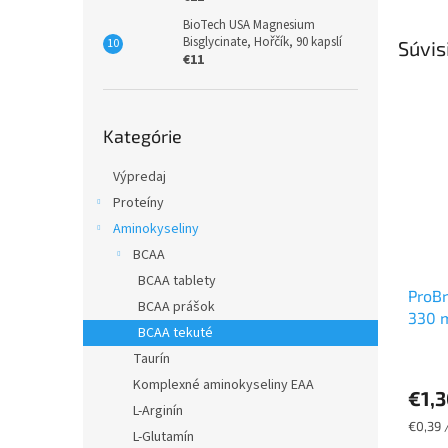
BioTech USA Magnesium
Bisglycinate, Hořčík, 90 kapslí
Súvis
€11
Preskočiť
Kategórie
kategórie
Výpredaj
Proteíny
Aminokyseliny
BCAA
BCAA tablety
ProBr
BCAA prášok
330 
BCAA tekuté
Taurín
Komplexné aminokyseliny EAA
€1,
L-Arginín
Jednot
€0,39 
L-Glutamín
cena: