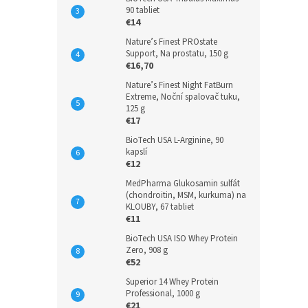
90 tabliet
€14
Nature’s Finest PROstate
Support, Na prostatu, 150 g
€16,70
Nature’s Finest Night FatBurn
Extreme, Noční spalovač tuku,
125 g
€17
BioTech USA L-Arginine, 90
kapslí
€12
MedPharma Glukosamin sulfát
(chondroitin, MSM, kurkuma) na
KLOUBY, 67 tabliet
€11
BioTech USA ISO Whey Protein
Zero, 908 g
€52
Superior 14 Whey Protein
Professional, 1000 g
€21