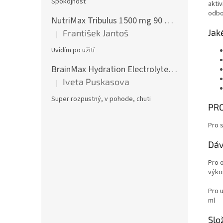
Spokojnosť
akti
odbo
NutriMax Tribulus 1500 mg 90 %, Kotvičník, Extra silný, 90 tablet
Jak
František Jantoš
|
Hodnotenie produktu je 5 z 5 hviezdičiek.
Uvidím po užití
BrainMax Hydration Electrolytes, Hydratační elektrolyty, Citrón, 300 g
Iveta Puskasova
|
Hodnotenie produktu je 5 z 5 hviezdičiek.
Super rozpustný, v pohode, chuti
PRO
Pro s
Dáv
Pro 
výko
Pro 
ml
Slo