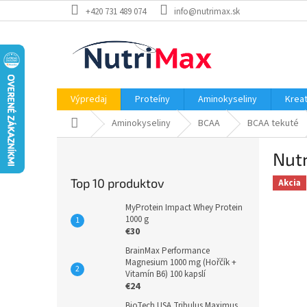
Prejsť
+420 731 489 074
info@nutrimax.sk
na
obsah
Výpredaj
Proteíny
Aminokyseliny
Kreat
Domov
Aminokyseliny
BCAA
BCAA tekuté
B
Nut
o
č
Top 10 produktov
Akcia
n
ý
MyProtein Impact Whey Protein
p
1000 g
€30
a
n
BrainMax Performance
Magnesium 1000 mg (Hořčík +
e
Vitamín B6) 100 kapslí
l
€24
BioTech USA Tribulus Maximus