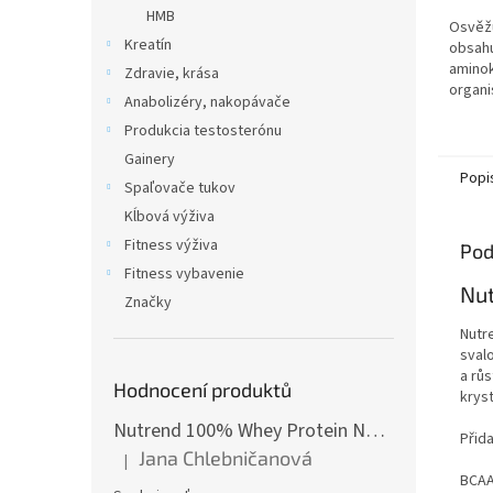
HMB
Osvěžu
Kreatín
obsah
aminok
Zdravie, krása
organi
Anabolizéry, nakopávače
C, B6 č
Produkcia testosterónu
pantot
denníc
Gainery
Popi
Spaľovače tukov
Kĺbová výživa
Fitness výživa
Pod
Fitness vybavenie
Nut
Značky
Nutr
sval
a růs
Hodnocení produktů
kryst
Nutrend 100% Whey Protein NEW 2250 g
Přid
Jana Chlebničanová
|
Hodnotenie produktu je 5 z 5 hviezdičiek.
BCAA