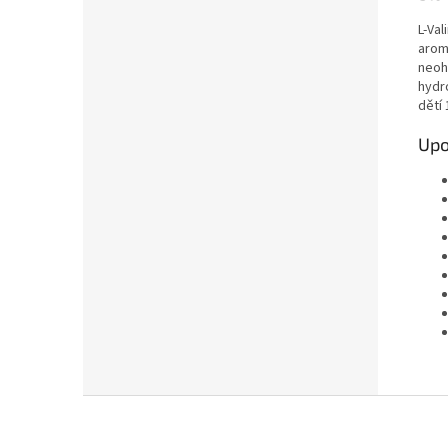
L-Val
arom
neoh
hydr
dětí 
Upo
Z
á