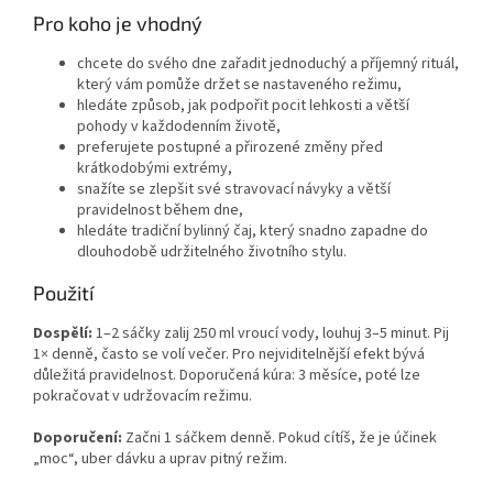
Pro koho je vhodný
chcete do svého dne zařadit jednoduchý a příjemný rituál,
který vám pomůže držet se nastaveného režimu,
hledáte způsob, jak podpořit pocit lehkosti a větší
pohody v každodenním životě,
preferujete postupné a přirozené změny před
krátkodobými extrémy,
snažíte se zlepšit své stravovací návyky a větší
pravidelnost během dne,
hledáte tradiční bylinný čaj, který snadno zapadne do
dlouhodobě udržitelného životního stylu.
Použití
Dospělí:
1–2 sáčky zalij 250 ml vroucí vody, louhuj 3–5 minut. Pij
1× denně, často se volí večer. Pro nejviditelnější efekt bývá
důležitá pravidelnost. Doporučená kúra: 3 měsíce, poté lze
pokračovat v udržovacím režimu.
Doporučení:
Začni 1 sáčkem denně. Pokud cítíš, že je účinek
„moc“, uber dávku a uprav pitný režim.