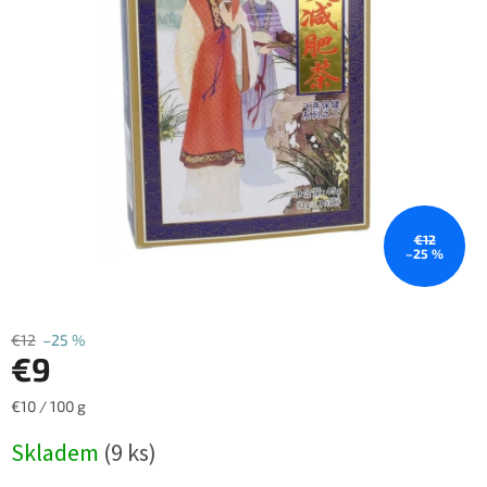
€12
–25 %
€12
–25 %
€9
Jednotková
€10 / 100 g
cena:
Skladem
(9 ks)