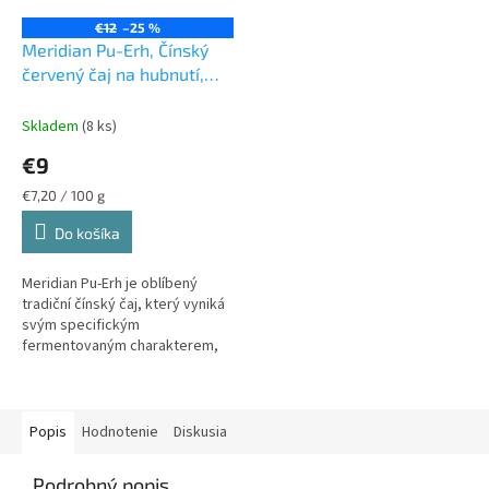
€12
–25 %
Meridian Pu-Erh, Čínský
červený čaj na hubnutí,
125 g (lisovaný v kostce)
Skladem
(8 ks)
€9
Jednotková
€7,20 / 100 g
cena:
Do košíka
Meridian Pu-Erh je oblíbený
tradiční čínský čaj, který vyniká
svým specifickým
fermentovaným charakterem,
plnou chutí a bohatou čajovou
tradicí. Již po generace je
součástí...
Popis
Hodnotenie
Diskusia
Podrobný popis