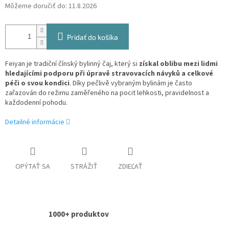
Môžeme doručiť do:
11.8.2026
Pridať do košíka
Feiyan je tradiční čínský bylinný čaj, který si
získal oblibu mezi lidmi
hledajícími podporu při úpravě stravovacích návyků a celkové
péči o svou kondici
. Díky pečlivě vybraným bylinám je často
zařazován do režimu zaměřeného na pocit lehkosti, pravidelnost a
každodenní pohodu.
Detailné informácie
OPÝTAŤ SA
STRÁŽIŤ
ZDIEĽAŤ
1000+ produktov