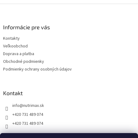
Z
á
p
ä
Informácie pre vás
t
Kontakty
i
Veľkoobchod
e
Doprava a platba
Obchodné podmienky
Podmienky ochrany osobných údajov
Kontakt
info
@
nutrimax.sk
+420 731 489 074
+420 731 489 074