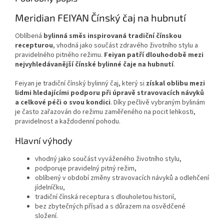
Meridian FEIYAN Čínský čaj na hubnutí
Oblíbená
bylinná směs inspirovaná tradiční čínskou
recepturou
, vhodná jako součást zdravého životního stylu a
pravidelného pitného režimu.
Feiyan patří dlouhodobě mezi
nejvyhledávanější čínské bylinné čaje na hubnutí
.
Feiyan je tradiční čínský bylinný čaj, který si
získal oblibu mezi
lidmi hledajícími podporu při úpravě stravovacích návyků
a celkové péči o svou kondici
. Díky pečlivě vybraným bylinám
je často zařazován do režimu zaměřeného na pocit lehkosti,
pravidelnost a každodenní pohodu.
Hlavní výhody
vhodný jako součást vyváženého životního stylu,
podporuje pravidelný pitný režim,
oblíbený v období změny stravovacích návyků a odlehčení
jídelníčku,
tradiční čínská receptura s dlouholetou historií,
bez zbytečných přísad a s důrazem na osvědčené
složení.