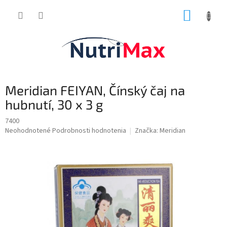
Prejsť
NÁKUP
na
obsah
KOŠÍK
Meridian FEIYAN, Čínský čaj na
hubnutí, 30 x 3 g
7400
Priemerné
Neohodnotené
Podrobnosti hodnotenia
Značka:
Meridian
hodnotenie
produktu
je
0,0
z
5
hviezdičiek.