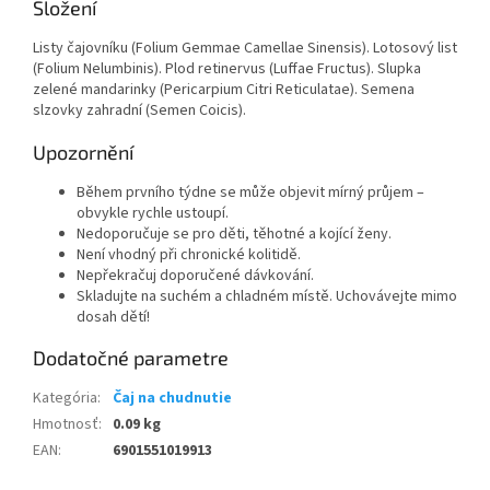
Složení
Listy čajovníku (Folium Gemmae Camellae Sinensis). Lotosový list
(Folium Nelumbinis). Plod retinervus (Luffae Fructus). Slupka
zelené mandarinky (Pericarpium Citri Reticulatae). Semena
slzovky zahradní (Semen Coicis).
Upozornění
Během prvního týdne se může objevit mírný průjem –
obvykle rychle ustoupí.
Nedoporučuje se pro děti, těhotné a kojící ženy.
Není vhodný při chronické kolitidě.
Nepřekračuj doporučené dávkování.
Skladujte na suchém a chladném místě. Uchovávejte mimo
dosah dětí!
Dodatočné parametre
Kategória
:
Čaj na chudnutie
Hmotnosť
:
0.09 kg
EAN
:
6901551019913