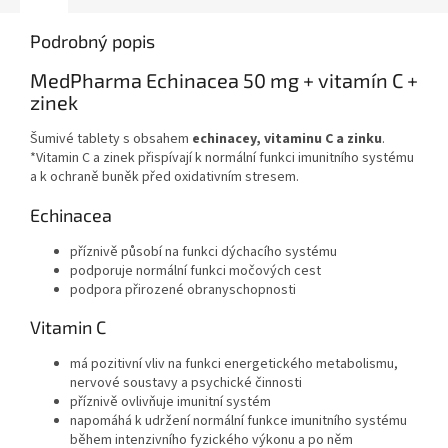
Podrobný popis
MedPharma Echinacea 50 mg + vitamín C +
zinek
Šumivé tablety s obsahem
echinacey, vitaminu C a zinku
.
*Vitamin C a zinek přispívají k normální funkci imunitního systému
a k ochraně buněk před oxidativním stresem.
Echinacea
příznivě působí na funkci dýchacího systému
podporuje normální funkci močových cest
podpora přirozené obranyschopnosti
Vitamin C
má pozitivní vliv na funkci energetického metabolismu,
nervové soustavy a psychické činnosti
příznivě ovlivňuje imunitní systém
napomáhá k udržení normální funkce imunitního systému
během intenzivního fyzického výkonu a po něm