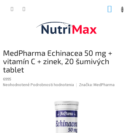
Prejsť
NÁKUP
na
obsah
KOŠÍK
MedPharma Echinacea 50 mg +
vitamín C + zinek, 20 šumivých
tablet
6995
Priemerné
Neohodnotené
Podrobnosti hodnotenia
Značka:
MedPharma
hodnotenie
produktu
je
0,0
z
5
hviezdičiek.