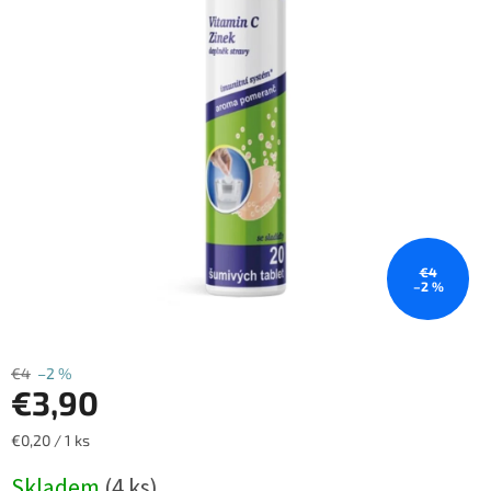
€4
–2 %
€4
–2 %
€3,90
Jednotková
€0,20 / 1 ks
cena:
Skladem
(4 ks)