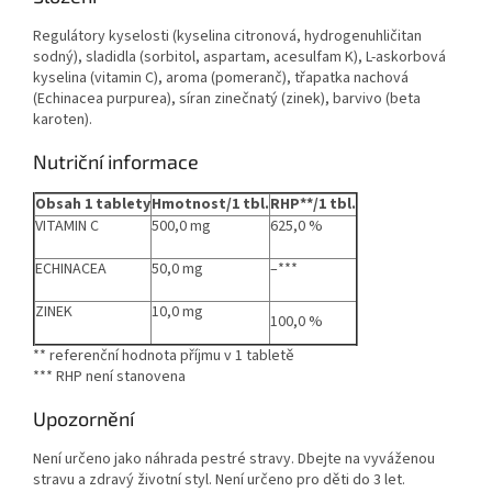
Regulátory kyselosti (kyselina citronová, hydrogenuhličitan
sodný), sladidla (sorbitol, aspartam, acesulfam K), L-askorbová
kyselina (vitamin C), aroma (pomeranč), třapatka nachová
(Echinacea purpurea), síran zinečnatý (zinek), barvivo (beta
karoten).
Nutriční informace
Obsah 1 tablety
Hmotnost/1 tbl.
RHP**/1 tbl.
VITAMIN C
500,0 mg
625,0 %
ECHINACEA
50,0 mg
–***
ZINEK
10,0 mg
100,0 %
** referenční hodnota příjmu v 1 tabletě
*** RHP není stanovena
Upozornění
Není určeno jako náhrada pestré stravy. Dbejte na vyváženou
stravu a zdravý životní styl. Není určeno pro děti do 3 let.