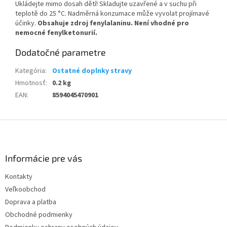
Ukládejte mimo dosah dětí! Skladujte uzavřené a v suchu při
teplotě do 25 °C. Nadměrná konzumace může vyvolat projímavé
účinky.
Obsahuje zdroj fenylalaninu. Není vhodné pro
nemocné fenylketonurií.
Dodatočné parametre
Kategória
:
Ostatné doplnky stravy
Hmotnosť
:
0.2 kg
EAN
:
8594045470901
Z
á
p
ä
Informácie pre vás
t
Kontakty
i
Veľkoobchod
e
Doprava a platba
Obchodné podmienky