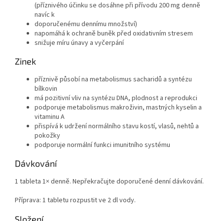
(příznivého účinku se dosáhne při přívodu 200 mg denně
navíc k
doporučenému dennímu množství)
napomáhá k ochraně buněk před oxidativním stresem
snižuje míru únavy a vyčerpání
Zinek
příznivě působí na metabolismus sacharidů a syntézu
bílkovin
má pozitivní vliv na syntézu DNA, plodnost a reprodukci
podporuje metabolismus makroživin, mastných kyselin a
vitaminu A
přispívá k udržení normálního stavu kostí, vlasů, nehtů a
pokožky
podporuje normální funkci imunitního systému
Dávkování
1 tableta 1× denně. Nepřekračujte doporučené denní dávkování.
Příprava: 1 tabletu rozpustit ve 2 dl vody.
Složení