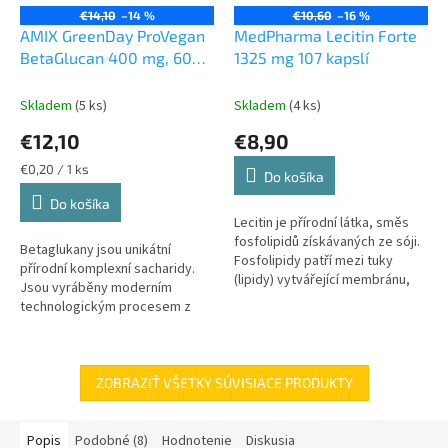
€14,10
–14 %
€10,60
–16 %
AMIX GreenDay ProVegan
MedPharma Lecitin Forte
BetaGlucan 400 mg, 60
1325 mg 107 kapslí
kapslí
Skladem
(5 ks)
Skladem
(4 ks)
€12,10
€8,90
Jednotková
€0,20 / 1 ks
Do košíka
cena:
Do košíka
Lecitin je přírodní látka, směs
fosfolipidů získávaných ze sóji.
Betaglukany jsou unikátní
Fosfolipidy patří mezi tuky
přírodní komplexní sacharidy.
(lipidy) vytvářející membránu,
Jsou vyráběny moderním
která chrání buňky před
technologickým procesem z
průnikem nežádoucích látek,...
buněčných stěn vysoce
kvalitních kvasnic -
saccharomyces cerevisiae....
ZOBRAZIŤ VŠETKY SÚVISIACE PRODUKTY
Popis
Podobné (8)
Hodnotenie
Diskusia