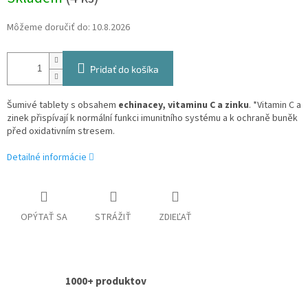
Môžeme doručiť do:
10.8.2026
Pridať do košíka
Šumivé tablety s obsahem
echinacey, vitaminu C a zinku
. *Vitamin C a
zinek přispívají k normální funkci imunitního systému a k ochraně buněk
před oxidativním stresem.
Detailné informácie
OPÝTAŤ SA
STRÁŽIŤ
ZDIEĽAŤ
1000+ produktov