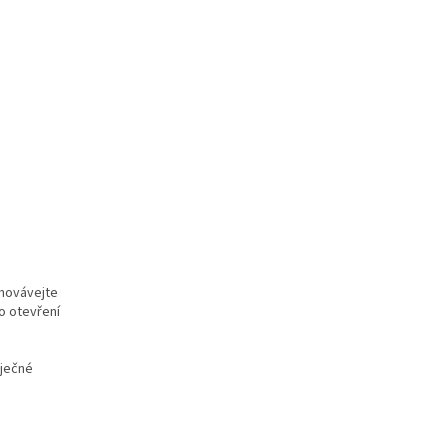
chovávejte
o otevření
aječné