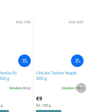
Kód:
7385
Kód:
5297
€13
€11
–23 %
–18 %
anilla Eli
LifeLike Twister Nugát
300 g
300 g
Ďalší
Skladem
(8 ks)
Skladem
(7 ks)
produkt
€9
Jednotková
 g
€3 / 100 g
cena: