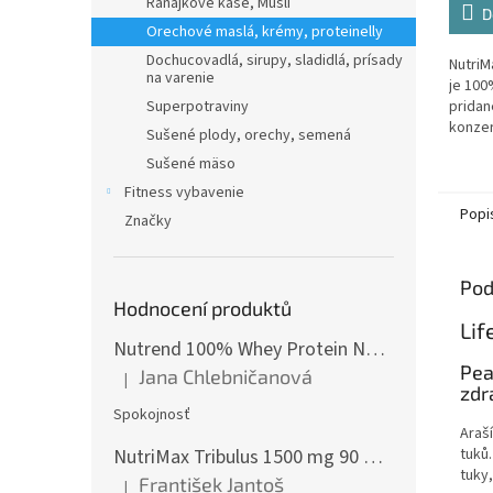
z
Raňajkové kaše, Musli
D
5
Orechové maslá, krémy, proteinelly
hviezd
Dochucovadlá, sirupy, sladidlá, prísady
NutriM
na varenie
je 100
pridan
Superpotraviny
konzer
Sušené plody, orechy, semená
prísad
Sušené mäso
bohatý
sachari
Fitness vybavenie
Popi
Značky
Pod
Hodnocení produktů
Lif
Nutrend 100% Whey Protein NEW 2250 g
Pea
Jana Chlebničanová
|
Hodnotenie produktu je 5 z 5 hviezdičiek.
zdr
Spokojnosť
Araší
tuků
NutriMax Tribulus 1500 mg 90 %, Kotvičník, Extra silný, 90 tablet
tuky
František Jantoš
|