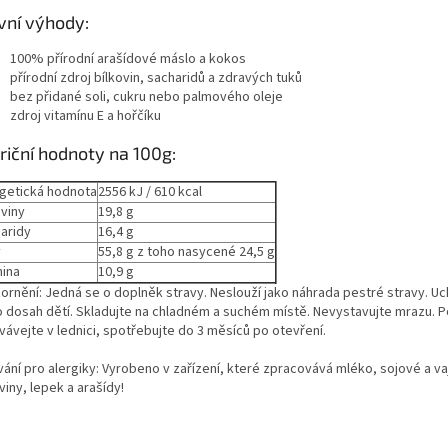
vní výhody:
100% přírodní arašídové máslo a kokos
přírodní zdroj bílkovin, sacharidů a zdravých tuků
bez přidané soli, cukru nebo palmového oleje
zdroj vitamínu E a hořčíku
riční hodnoty na 100g:
getická hodnota
2556 kJ / 610 kcal
oviny
19,8 g
aridy
16,4 g
y
55,8 g z toho nasycené 24,5 g
nina
10,9 g
ornění: Jedná se o doplněk stravy. Neslouží jako náhrada pestré stravy. U
 dosah dětí. Skladujte na chladném a suchém místě. Nevystavujte mrazu. P
vávejte v lednici, spotřebujte do 3 měsíců po otevření.
vání pro alergiky: Vyrobeno v zařízení, které zpracovává mléko, sojové a v
viny, lepek a arašídy!