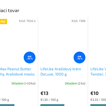
iaci tovar
Kód:
7016-2
Kód:
7388
edaj
€12
€16
–50 %
–18 %
Max Peanut Butter
LifeLike Arašídový krém
LifeLike V
hy, Arašidové maslo
DeLuxe, 1000 g
Twister, 
mkavé, 1000 g
Skladem
(>10 ks)
Skladem
(2 ks)
erné
tenie
€13
€10
ktu
ková
Jednotková
Jednotková
/ 100 g
€1,30 / 100 g
€3,33 / 100
cena:
cena: