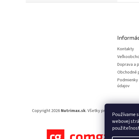
Z
á
p
ä
t
Informác
i
e
Kontakty
Veľkoobch
Doprava a p
Obchodné 
Podmienky 
údajov
Copyright 2026
Nutrimax.sk
. Všetky práva vyhradené.
Používame s
webovej strá
použiteľnos