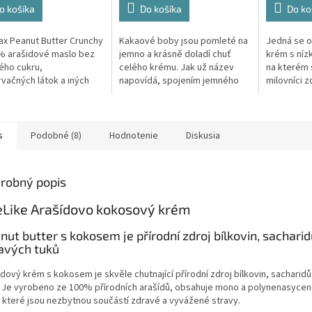
o košíka
Do košíka
Do ko
ičiek.
ax Peanut Butter Crunchy
Kakaové boby jsou pomleté na
Jedná se 
% arašidové maslo bez
jemno a krásně doladí chuť
krém s ní
ého cukru,
celého krému. Jak už název
na kterém s
vačných látok a iných
napovídá, spojením jemného
milovníci z
. Arašidové maslo je
araší­dového krému, kvalitní
Rozmixova
m zdrojom bielkovín,
kakaové hmoty, kakaových
ořechy osl
dov a...
bobů, skořice...
ten...
s
Podobné (8)
Hodnotenie
Diskusia
robný popis
eLike Arašídovo kokosový krém
nut butter s kokosem je přírodní zdroj bílkovin, sacharid
avých tuků
dový krém s kokosem je skvěle chutnající přírodní zdroj bílkovin, sacharid
. Je vyrobeno ze 100% přírodních arašídů, obsahuje mono a polynenasyce
, které jsou nezbytnou součástí zdravé a vyvážené stravy.