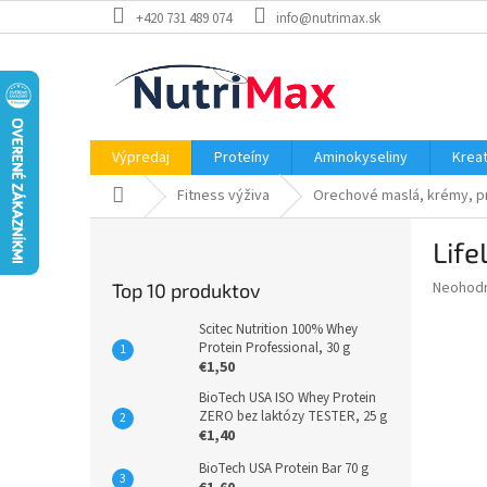
Prejsť
+420 731 489 074
info@nutrimax.sk
na
obsah
Výpredaj
Proteíny
Aminokyseliny
Kreat
Domov
Fitness výživa
Orechové maslá, krémy, pr
B
Life
o
č
Priemer
Neohod
Top 10 produktov
n
hodnote
ý
produkt
Scitec Nutrition 100% Whey
p
Protein Professional, 30 g
je
€1,50
0,0
a
z
n
BioTech USA ISO Whey Protein
5
ZERO bez laktózy TESTER, 25 g
e
hviezdič
€1,40
l
BioTech USA Protein Bar 70 g