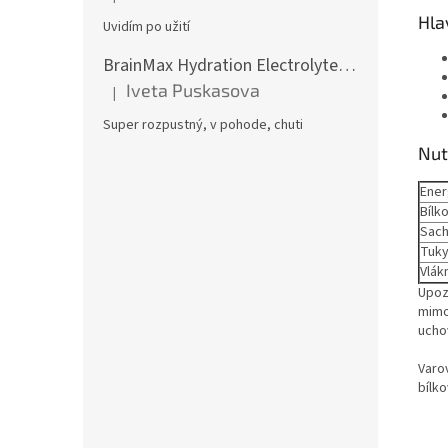
Hodnotenie produktu je 5 z 5 hviezdičiek.
Hla
Uvidím po užití
BrainMax Hydration Electrolytes, Hydratační elektrolyty, Citrón, 300 g
Iveta Puskasova
|
Hodnotenie produktu je 5 z 5 hviezdičiek.
Super rozpustný, v pohode, chuti
Nut
Ener
Bílk
Sach
Tuk
Vlák
Upoz
mimo
ucho
Varo
bílko