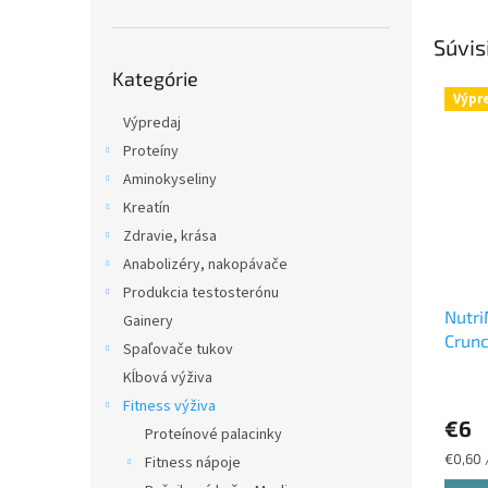
Súvis
Preskočiť
Kategórie
kategórie
Výpr
Výpredaj
Proteíny
Aminokyseliny
Kreatín
Zdravie, krása
Anabolizéry, nakopávače
Produkcia testosterónu
Nutri
Gainery
Crunc
Spaľovače tukov
Chru
Kĺbová výživa
Priem
Fitness výživa
hodno
€6
produ
Proteínové palacinky
je
Jednot
€0,60 
Fitness nápoje
5,0
cena: