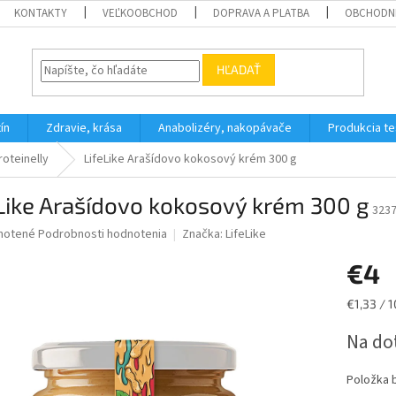
KONTAKTY
VEĽKOOBCHOD
DOPRAVA A PLATBA
OBCHODN
HĽADAŤ
ín
Zdravie, krása
Anabolizéry, nakopávače
Produkcia t
oteinelly
LifeLike Arašídovo kokosový krém 300 g
Like Arašídovo kokosový krém 300 g
323
né
notené
Podrobnosti hodnotenia
Značka:
LifeLike
nie
€4
u
Jednotk
€1,33 / 1
cena:
Na do
iek.
Položka 