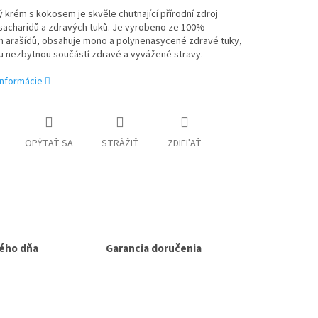
 krém s kokosem je skvěle chutnající přírodní zdroj
 sacharidů a zdravých tuků. Je vyrobeno ze 100%
ch arašídů, obsahuje mono a polynenasycené zdravé tuky,
u nezbytnou součástí zdravé a vyvážené stravy.
informácie
OPÝTAŤ SA
STRÁŽIŤ
ZDIEĽAŤ
ého dňa
Garancia doručenia