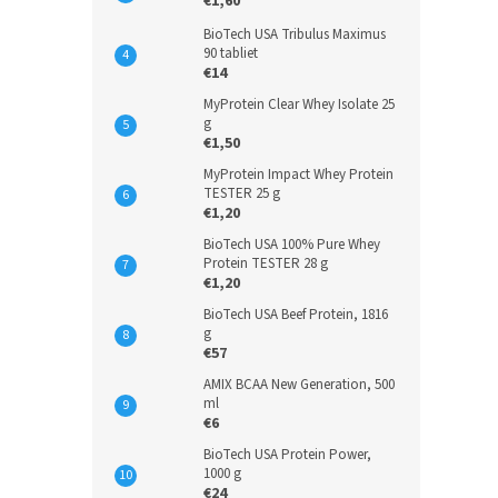
€1,60
BioTech USA Tribulus Maximus
90 tabliet
€14
MyProtein Clear Whey Isolate 25
g
€1,50
MyProtein Impact Whey Protein
TESTER 25 g
€1,20
BioTech USA 100% Pure Whey
Protein TESTER 28 g
€1,20
BioTech USA Beef Protein, 1816
g
€57
AMIX BCAA New Generation, 500
ml
€6
BioTech USA Protein Power,
1000 g
€24