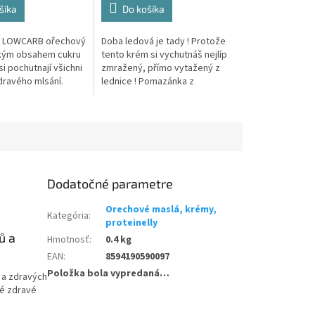
šíka
Do košíka
o LOWCARB ořechový
Doba ledová je tady ! Protože
zkým obsahem cukru
tento krém si vychutnáš nejlíp
i pochutnají všichni
zmražený, přímo vytažený z
dravého mlsání.
lednice ! Pomazánka z
né krémové kešu
Lískooříškového krému,
azený erytritolem –
odtučně­ného kakaa, doslazena
kvalitním...
Dodatočné parametre
Orechové maslá, krémy,
Kategória
:
proteinelly
ů a
Hmotnosť
:
0.4 kg
EAN
:
8594190590097
Položka bola vypredaná…
ů a zdravých
né zdravé