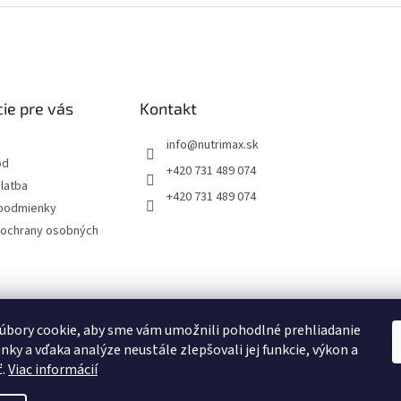
ie pre vás
Kontakt
info
@
nutrimax.sk
od
+420 731 489 074
latba
+420 731 489 074
podmienky
ochrany osobných
úbory cookie, aby sme vám umožnili pohodlné prehliadanie
nky a vďaka analýze neustále zlepšovali jej funkcie, výkon a
ť.
Viac informácií