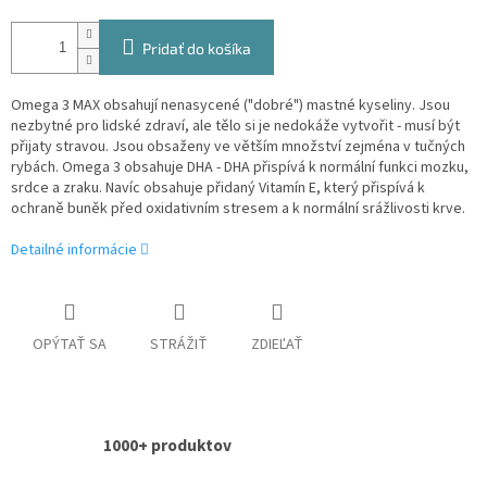
Pridať do košíka
Omega 3 MAX obsahují nenasycené ("dobré") mastné kyseliny. Jsou
nezbytné pro lidské zdraví, ale tělo si je nedokáže vytvořit - musí být
přijaty stravou. Jsou obsaženy ve větším množství zejména v tučných
rybách. Omega 3 obsahuje DHA - DHA přispívá k normální funkci mozku,
srdce a zraku. Navíc obsahuje přidaný Vitamín E, který přispívá k
ochraně buněk před oxidativním stresem a k normální srážlivosti krve.
Detailné informácie
OPÝTAŤ SA
STRÁŽIŤ
ZDIEĽAŤ
1000+ produktov