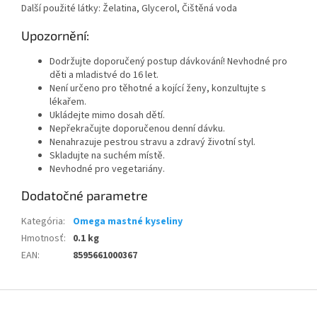
Další použité látky: Želatina, Glycerol, Čištěná voda
Upozornění:
Dodržujte doporučený postup dávkování! Nevhodné pro
děti a mladistvé do 16 let.
Není určeno pro těhotné a kojící ženy, konzultujte s
lékařem.
Ukládejte mimo dosah dětí.
Nepřekračujte doporučenou denní dávku.
Nenahrazuje pestrou stravu a zdravý životní styl.
Skladujte na suchém místě.
Nevhodné pro vegetariány.
Dodatočné parametre
Kategória
:
Omega mastné kyseliny
Hmotnosť
:
0.1 kg
EAN
:
8595661000367
Z
á