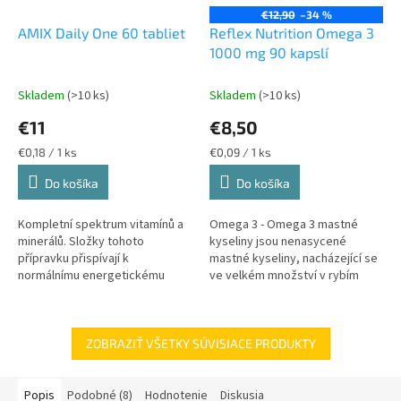
€12,90
–34 %
AMIX Daily One 60 tabliet
Reflex Nutrition Omega 3
1000 mg 90 kapslí
Skladem
(>10 ks)
Skladem
(>10 ks)
€11
€8,50
Jednotková
Jednotková
€0,18 / 1 ks
€0,09 / 1 ks
cena:
cena:
Do košíka
Do košíka
Kompletní spektrum vitamínů a
Omega 3 - Omega 3 mastné
minerálů. Složky tohoto
kyseliny jsou nenasycené
přípravku přispívají k
mastné kyseliny, nacházející se
normálnímu energetickému
ve velkém množství v rybím
metabolismu (biotin, vit.B2, B1,
tuku. Pro naše zdraví jsou velmi
B6, C, hořčík, jód), psychické
prospěšné, ale jsou celkem
činnosti...
často...
ZOBRAZIŤ VŠETKY SÚVISIACE PRODUKTY
Popis
Podobné (8)
Hodnotenie
Diskusia