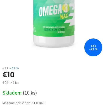
€13
–23 %
€13
–23 %
€10
Jednotková
€0,11 / 1 ks
cena:
Skladem
(10 ks)
Môžeme doručiť do:
11.8.2026