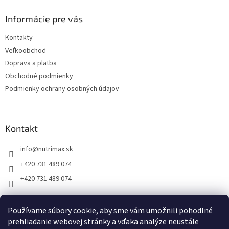
p
ä
Informácie pre vás
t
Kontakty
i
Veľkoobchod
e
Doprava a platba
Obchodné podmienky
Podmienky ochrany osobných údajov
Kontakt
info
@
nutrimax.sk
+420 731 489 074
+420 731 489 074
Používame súbory cookie, aby sme vám umožnili pohodlné
prehliadanie webovej stránky a vďaka analýze neustále
Vytvoril Shoptet