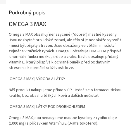
Podrobný popis
OMEGA 3 MAX
Omega 3 MAX obsahují nenasycené ("dobré") mastné kyseliny.
Jsou nezbytné pro lidské zdraví, ale tělo si je nedokáže vytvořit
- musí být přijaty stravou. Jsou obsaženy ve větším množství
zejména v tučných rybách. Omega 3 obsahuje DHA - DHA přispívá
k normální funkci mozku, srdce a zraku. Navíc obsahuje přidaný
Vitamín E, který přispívá k ochraně buněk před oxidativním
stresem a k normální srážlivosti krve.
OMEGA 3 MAX | VÝROBA A LÁTKY
Náš produkt nakupujeme přímo v ČR. Jedná se o farmaceutickou
kvalitu, bez obsahu těžkých kovů a dalších nečistot.
OMEGA 3 MAX | LÁTKY POD DROBNOHLEDEM
Omega 3 MAX jsou nenasycené mastné kyseliny z rybího oleje
(1000 mg) s přídavkem Vitamínu E (D-alfa tokoferol).