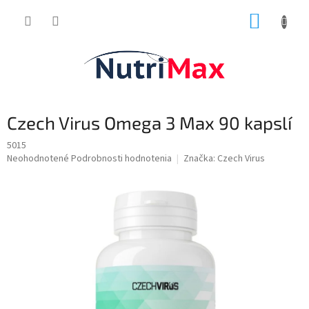
Prejsť
NÁKUP
na
obsah
KOŠÍK
Czech Virus Omega 3 Max 90 kapslí
5015
Priemerné
Neohodnotené
Podrobnosti hodnotenia
Značka:
Czech Virus
hodnotenie
produktu
je
0,0
z
5
hviezdičiek.