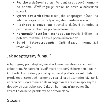
Fyzické a duševní zdraví:
Vyrovnává stresové hormony
do optima, čímž reguluje reakci na stres a následnou
úzkost.
Vytrvalost a vitalita:
Maca jako adaptogen působí na
adaptaci organismu na fyzický, ale i mentální výkon.
Plodnost a s
exualita:
Souvisí s duševní pohodou a
pozitivním účinkem na pohlavní hormony.
Hormonální systém - menopauza:
Pozitivní účinek na
pohlavní mužské i ženské pohlavní hormony.
Zdroj fytoestrogenů:
Optimalizace hormonální
rovnováhy.
Jak adaptogeny fungují
Adaptogeny pomáhají zvyšovat odolnost na stres a snižovat
úzkost tím, že zabraňují uvolňování stresových hormonů (CRH ->
kortizol). Jinými slovy pomáhají snižovat potřebu vašeho těla
produkovat stresové hormony v reakci na stres. Nedochází tak k
adrenálnímu vyčerpání a dalším negativním efektům spojeným s
dopady stresu. Jako jsou: úzkost, hormonální nerovnováha,
ztráta libida nebo problémy se štítnou žlázou.
Složení