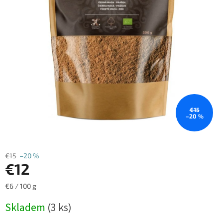
€15
–20 %
€15
–20 %
€12
Jednotková
€6 / 100 g
cena:
Skladem
(3 ks)