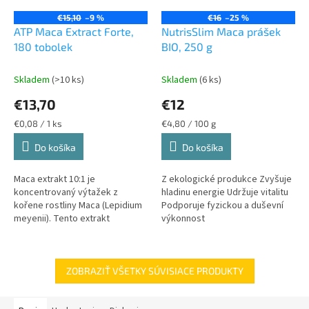
€15,10
–9 %
€16
–25 %
ATP Maca Extract Forte,
NutrisSlim Maca prášek
180 tobolek
BIO, 250 g
Skladem
(>10 ks)
Skladem
(6 ks)
€13,70
€12
Jednotková
Jednotková
€0,08 / 1 ks
€4,80 / 100 g
cena:
cena:
Do košíka
Do košíka
Maca extrakt 10:1 je
Z ekologické produkce Zvyšuje
koncentrovaný výtažek z
hladinu energie Udržuje vitalitu
kořene rostliny Maca (Lepidium
Podporuje fyzickou a duševní
meyenii). Tento extrakt
výkonnost
znamená, že 10 kg surové maky
byly použity k výrobě 1 kg
extraktu. Maca je...
ZOBRAZIŤ VŠETKY SÚVISIACE PRODUKTY