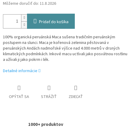
Môžeme doručiť do:
11.8.2026
Pridať do košíka
100% organická peruánská Maca sušena tradičním peruánským
postupem na slunci. Maca je kořenová zelenina pěstovaná v
peruánských Andách nadmořské výšce nad 4.000 metrů v drsných
klimatických podmínkách. Inkové macu uctívali jako posvátnou rostlinu
a užívali ji jako pokrm i lék.
Detailné informácie
OPÝTAŤ SA
STRÁŽIŤ
ZDIEĽAŤ
1000+ produktov