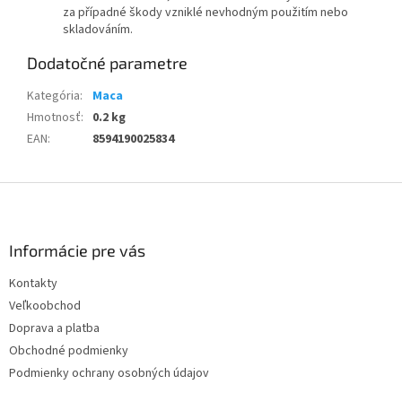
za případné škody vzniklé nevhodným použitím nebo
skladováním.
Dodatočné parametre
Kategória
:
Maca
Hmotnosť
:
0.2 kg
EAN
:
8594190025834
Z
á
p
ä
Informácie pre vás
t
Kontakty
i
Veľkoobchod
e
Doprava a platba
Obchodné podmienky
Podmienky ochrany osobných údajov