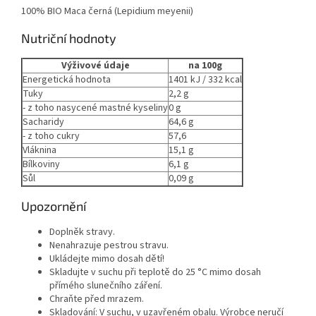
100% BIO Maca černá (Lepidium meyenii)
Nutriční hodnoty
Výživové údaje
na 100g
Energetická hodnota
1401 kJ / 332 kcal
Tuky
2,2 g
- z toho nasycené mastné kyseliny
0 g
Sacharidy
64,6 g
- z toho cukry
57,6
Vláknina
15,1 g
Bílkoviny
6,1 g
Sůl
0,09 g
Upozornění
Doplněk stravy.
Nenahrazuje pestrou stravu.
Ukládejte mimo dosah dětí!
Skladujte v suchu při teplotě do 25 °C mimo dosah
přímého slunečního záření.
Chraňte před mrazem.
Skladování: V suchu, v uzavřeném obalu. Výrobce neručí