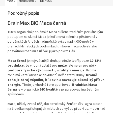
Popis
Hodnotenie
Diskusia
Podrobný popis
BrainMax BIO Maca černá
100% organická peruánská Maca sušena tradičním peruánským
postupem na slunci. Maca je kořenová zelenina pěstovaná v
peruánských Andách nadmořské výšce nad 4.000 metrů v
drsných klimatických podmínkách. Inkové macu uctívali jako
posvátnou rostlinu a užívali ji jako pokrm i lék.
Maca černá
je nejvzácnější druh, protože tvoří pouze
10-15%
produkce.
Je vhodná zvlášť pro
muže
(ale nejen pro ně) k
podpoře fyzické výkonnosti, vitality
a
energie.
Kromě
toho má větší obsah antioxidantů
než ostatní druhy.
Kromě
toho je zdroj vápníku,
bílkovin
a
navozuje okamžitý přísun
energie.
Tímto je vhodná i pro sportovce.
BrainMax Maca
černá
je v organické
BIO kvalitě
a je zpracovávána šetrným
způsobem.
Maca, někdy zvaná též jako peruánský ženšen či v1agra. Roste
na člověku nepřístupných místech ve výšce přes 4 tis. metrů nad