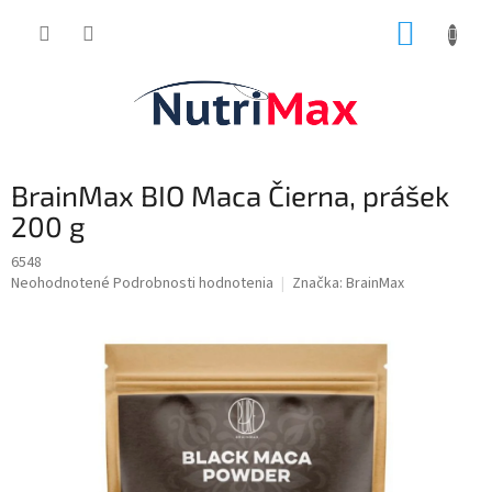
Prejsť
NÁKUP
na
obsah
KOŠÍK
BrainMax BIO Maca Čierna, prášek
200 g
6548
Priemerné
Neohodnotené
Podrobnosti hodnotenia
Značka:
BrainMax
hodnotenie
produktu
je
0,0
z
5
hviezdičiek.