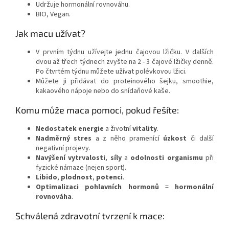
Udržuje hormonální rovnováhu.
BIO, Vegan.
Jak macu užívat?
V prvním týdnu užívejte jednu čajovou lžičku. V dalších
dvou až třech týdnech zvyšte na 2 - 3 čajové lžičky denně.
Po čtvrtém týdnu můžete užívat polévkovou lžici.
Můžete ji přidávat do proteinového šejku, smoothie,
kakaového nápoje nebo do snídaňové kaše.
Komu může maca pomoci, pokud řešíte:
Nedostatek energie
a životní
vitality
.
Nadměrný stres
a z něho pramenící
úzkost
či další
negativní projevy.
Navýšení vytrvalosti
,
síly
a
odolnosti organismu
při
fyzické námaze (nejen sport).
Libido
,
plodnost
,
potenci
.
Optimalizaci pohlavních hormonů
=
hormonální
rovnováha
.
Schválená zdravotní tvrzení k mace: