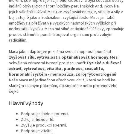
mořem, kde nepřežije nic jiného. Odedávna byla součástí stravy
indiánů obývajících náhorní plošiny peruánských And. Inkové a
jejich válečníci užívali Macu ke zvyšování energie, vitality a síly v
boji, stejně jako afrodiziakum zvyšující libido. Maca jim také
umožňovala přežívat ve vysokých nadmořských výškách při
nedostatku kyslíku. Maca má silné antioxidační účinky, zpomaluje
proces stárnutí a pomáhá bojovat organismu proti volným
radikálům.
Maca jako adaptogen je známá svou schopností pomáhat
z
vyšovat sílu, vytrvalost
a
optimalizovat hormony
. Mezi
schválená zdravotní tvrzení pro Macu patří:
Fyzické a duševní
zdraví, vytrvalost, vitalita, plodnost, sexualita,
hormonální systém - menopauza, zdroj fytoestrogenů
.
Naše Maca má jedinečnou ořechovou chuť, která se hodí ke
sladkým i slaným pokrmům, do smoothie nebo proteinového
šejku.
Hlavní výhody
Podporuje libido a potenci.
Zdroj antioxidantů.
Zvyšuje produkci spermií.
Podporuje vitalitu.