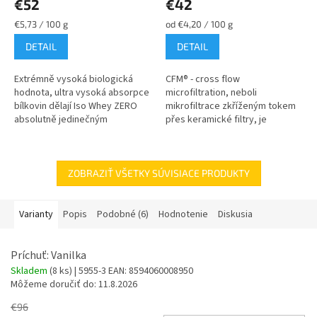
€52
€42
Jednotková
Jednotková
€5,73 / 100 g
od €4,20 / 100 g
cena:
cena:
DETAIL
DETAIL
Extrémně vysoká biologická
CFM® - cross flow
hodnota, ultra vysoká absorpce
microfiltration, neboli
bílkovin dělají Iso Whey ZERO
mikrofiltrace zkříženým tokem
absolutně jedinečným
přes keramické filtry, je
přípravkem na trhu. Ideální pro
revoluční nechemická
všechny, kteří se snaží o
technologie výroby. Tento
nárůst...
přírodní proces při nízkých...
ZOBRAZIŤ VŠETKY SÚVISIACE PRODUKTY
Varianty
Popis
Podobné (6)
Hodnotenie
Diskusia
Príchuť: Vanilka
Skladem
(8 ks)
| 5955-3
EAN:
8594060008950
Môžeme doručiť do:
11.8.2026
€96