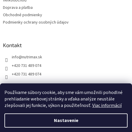
Veľkoobchod
e
Doprava a platba
Obchodné podmienky
Podmienky ochrany osobných údajov
Kontakt
info
@
nutrimax.sk
+420 731 489 074
+420 731 489 074
Používame súbory cookie, aby sme vám umožnili pohodlné
prehliadanie webovej stránky a vďaka analýze neustále
Vytvoril Shoptet
zlepšovali jej funkcie, výkon a použiteľnosť.
Viac informácií
Copyright 2026
Nutrimax.sk
. Všetky práva vyhradené.
Nastavenie