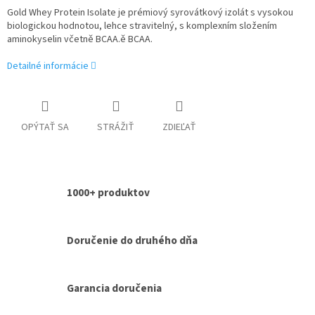
Gold Whey Protein Isolate je prémiový syrovátkový izolát s vysokou
biologickou hodnotou, lehce stravitelný, s komplexním složením
aminokyselin včetně BCAA.ě BCAA.
Detailné informácie
OPÝTAŤ SA
STRÁŽIŤ
ZDIEĽAŤ
1000+ produktov
Doručenie do druhého dňa
Garancia doručenia