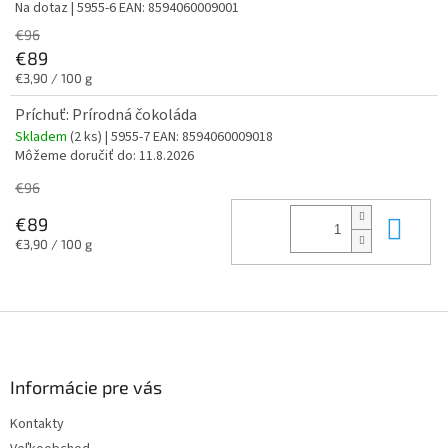
Na dotaz
| 5955-6
EAN:
8594060009001
€96
€89
Jednotková
€3,90 / 100 g
cena:
Príchuť: Prírodná čokoláda
Skladem
(2 ks)
| 5955-7
EAN:
8594060009018
Môžeme doručiť do:
11.8.2026
€96
Do 
€89
Jednotková
€3,90 / 100 g
cena:
Z
á
p
ä
Informácie pre vás
t
Kontakty
i