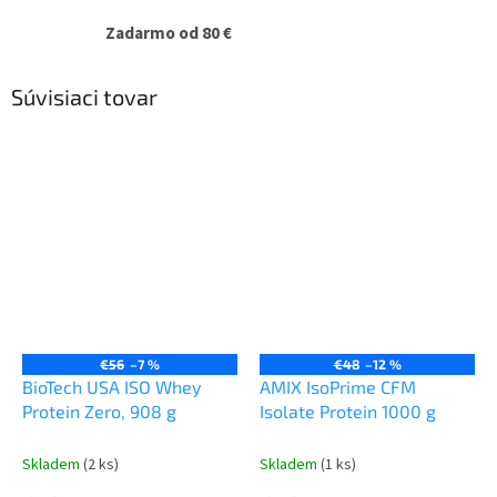
Zadarmo od 80 €
Súvisiaci tovar
€56
–7 %
€48
–12 %
BioTech USA ISO Whey
AMIX IsoPrime CFM
Protein Zero, 908 g
Isolate Protein 1000 g
Skladem
(2 ks)
Skladem
(1 ks)