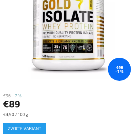
€96
–7 %
€96
–7 %
€89
Jednotková
€3,90 / 100 g
cena:
ZVOĽTE VARIANT