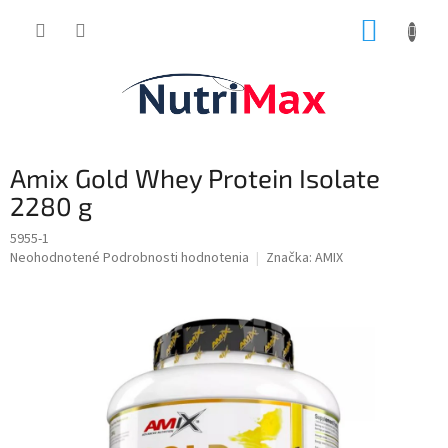
Prejsť
NÁKUP
na
obsah
KOŠÍK
Amix Gold Whey Protein Isolate
2280 g
5955-1
Priemerné
Neohodnotené
Podrobnosti hodnotenia
Značka:
AMIX
hodnotenie
produktu
je
0,0
z
5
hviezdičiek.