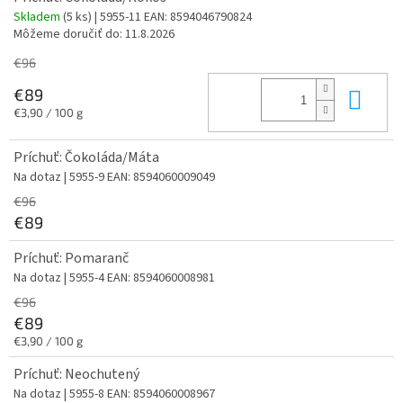
Skladem
(5 ks)
| 5955-11
EAN:
8594046790824
Môžeme doručiť do:
11.8.2026
€96
Do 
€89
Jednotková
€3,90 / 100 g
cena:
Príchuť: Čokoláda/Máta
Na dotaz
| 5955-9
EAN:
8594060009049
€96
€89
Príchuť: Pomaranč
Na dotaz
| 5955-4
EAN:
8594060008981
€96
€89
Jednotková
€3,90 / 100 g
cena:
Príchuť: Neochutený
Na dotaz
| 5955-8
EAN:
8594060008967