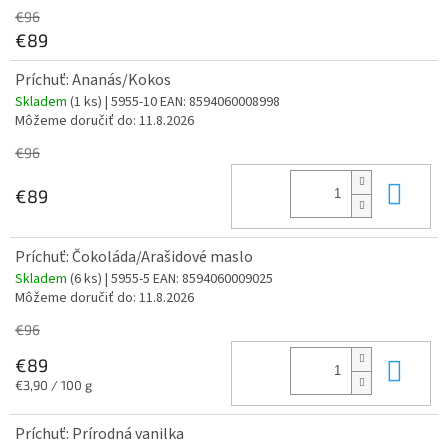
€96
€89
Príchuť: Ananás/Kokos
Skladem
(1 ks)
| 5955-10
EAN:
8594060008998
Môžeme doručiť do:
11.8.2026
€96
Do 
€89
Príchuť: Čokoláda/Arašidové maslo
Skladem
(6 ks)
| 5955-5
EAN:
8594060009025
Môžeme doručiť do:
11.8.2026
€96
Do 
€89
Jednotková
€3,90 / 100 g
cena:
Príchuť: Prírodná vanilka