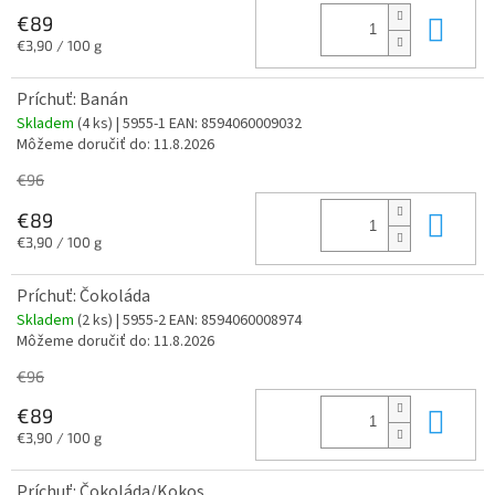
Do 
€89
Jednotková
€3,90 / 100 g
cena:
Príchuť: Banán
Skladem
(4 ks)
| 5955-1
EAN:
8594060009032
Môžeme doručiť do:
11.8.2026
€96
Do 
€89
Jednotková
€3,90 / 100 g
cena:
Príchuť: Čokoláda
Skladem
(2 ks)
| 5955-2
EAN:
8594060008974
Môžeme doručiť do:
11.8.2026
€96
Do 
€89
Jednotková
€3,90 / 100 g
cena:
Príchuť: Čokoláda/Kokos